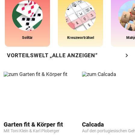
Solitär
Kreuzworträtsel
Mahj
chevron_right
VORTEILSWELT „ALLE ANZEIGEN“
Garten fit & Körper fit
Calcada
Mit Toni Klein & Karl Ploberger
Auf den portugiesischen G