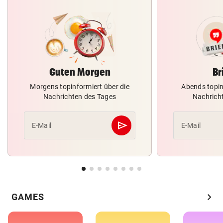
Guten Morgen
Br
Morgens topinformiert über die
Abends topin
Nachrichten des Tages
Nachrich
send
E-Mail
E-Mail
Abschicken
chevron_right
GAMES