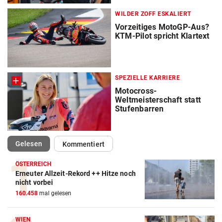
WILDER ZOFF ESKALIERT
Vorzeitiges MotoGP-Aus?
KTM-Pilot spricht Klartext
SPEZIELLE KARRIERE
Motocross-
Weltmeisterschaft statt
Stufenbarren
(ausgewählt)
Gelesen
Kommentiert
ÖSTERREICH
Erneuter Allzeit-Rekord ++ Hitze noch
nicht vorbei
160.458
mal gelesen
WIEN