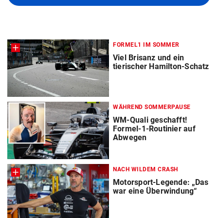
FORMEL1 IM SOMMER
Viel Brisanz und ein
tierischer Hamilton-Schatz
WÄHREND SOMMERPAUSE
WM-Quali geschafft!
Formel-1-Routinier auf
Abwegen
NACH WILDEM CRASH
Motorsport-Legende: „Das
war eine Überwindung“