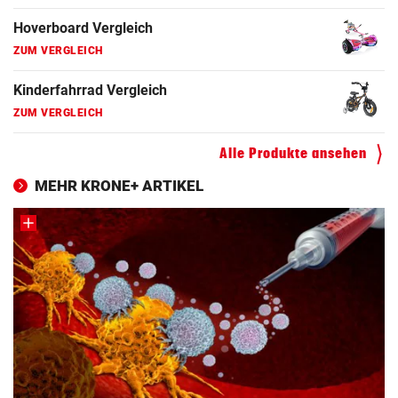
Elektro-Scooter Vergleich
ZUM VERGLEICH
Ergometer Vergleich
ZUM VERGLEICH
Fahrrad Test
Alle Produkte ansehen
ZUM VERGLEICH
MEHR KRONE+ ARTIKEL
Fahrradanhänger Vergleich
ZUM VERGLEICH
Faszienrolle Vergleich
ZUM VERGLEICH
Hoverboard Vergleich
ZUM VERGLEICH