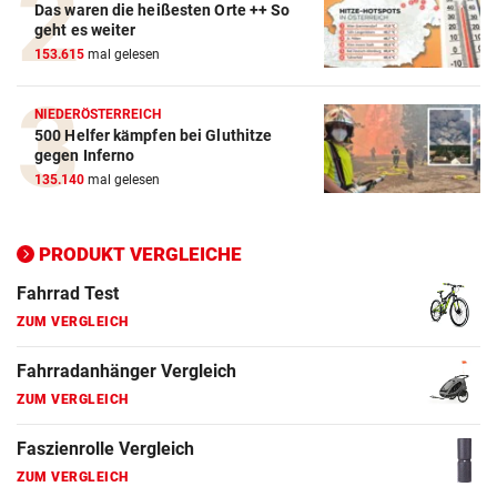
Das waren die heißesten Orte ++ So
ZUM VERGLEICH
geht es weiter
153.615
mal gelesen
E-Bike Vergleich
ZUM VERGLEICH
NIEDERÖSTERREICH
500 Helfer kämpfen bei Gluthitze
Elektro-Scooter Vergleich
gegen Inferno
ZUM VERGLEICH
135.140
mal gelesen
Ergometer Vergleich
ZUM VERGLEICH
PRODUKT VERGLEICHE
Fahrrad Test
ZUM VERGLEICH
Fahrradanhänger Vergleich
ZUM VERGLEICH
Faszienrolle Vergleich
ZUM VERGLEICH