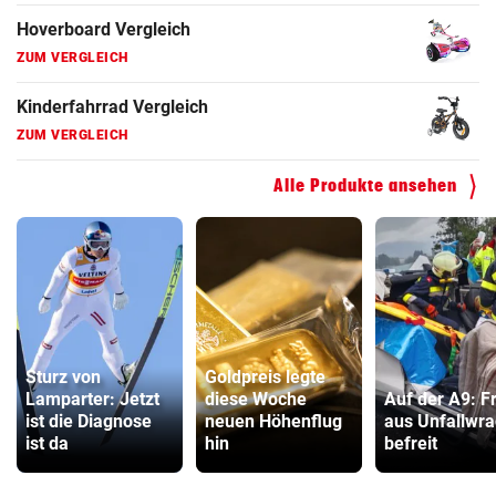
Hoverboard Vergleich
ZUM VERGLEICH
Kinderfahrrad Vergleich
ZUM VERGLEICH
Alle Produkte ansehen
Sturz von
Goldpreis legte
Lamparter: Jetzt
diese Woche
Auf der A9: F
ist die Diagnose
neuen Höhenflug
aus Unfallwr
ist da
hin
befreit