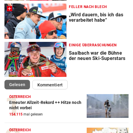
FELLER NACH BLECH
„Wird dauern, bis ich das
verarbeitet habe“
EINIGE ÜBERRASCHUNGEN
Saalbach war die Bühne
der neuen Ski-Superstars
(ausgewählt)
Gelesen
Kommentiert
ÖSTERREICH
Erneuter Allzeit-Rekord ++ Hitze noch
Action-Cam Vergleich
nicht vorbei
154.115
mal gelesen
ZUM VERGLEICH
Crosstrainer Vergleich
ÖSTERREICH