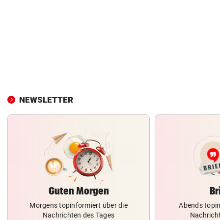
NEWSLETTER
Guten Morgen
Br
Morgens topinformiert über die
Abends topin
Nachrichten des Tages
Nachrich