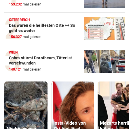
159.232
mal gelesen
ÖSTERREICH
Das waren die heißesten Orte ++ So
geht es weiter
156.327
mal gelesen
WIEN
Cobra stürmt Dorotheum, Täter ist
verschwunden
140.121
mal gelesen
Insta-Video von
Mozarts herrl
Niedrigwasser
Ski-Idol lässt
kühne