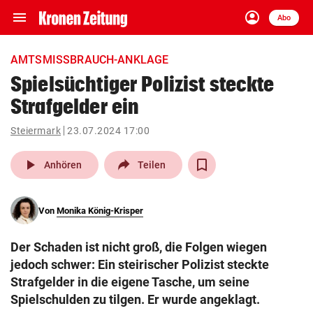
menu
account_circle
Navigation
Anmelden
Abo
close
Schließen
ein-/ausklappen
AMTSMISSBRAUCH-ANKLAGE
Abonnieren
Spielsüchtiger Polizist steckte
Strafgelder ein
account_circle
arrow_right
Anmelden
Steiermark
23.07.2024 17:00
pin_drop
arrow_right
Bundesland auswäh
Wien
play_arrow
Anhören
Teilen
bookmark
Merkliste
Von
Monika König-Krisper
Suchbegriff
search
Der Schaden ist nicht groß, die Folgen wiegen
eingeben
jedoch schwer: Ein steirischer Polizist steckte
Strafgelder in die eigene Tasche, um seine
Spielschulden zu tilgen. Er wurde angeklagt.