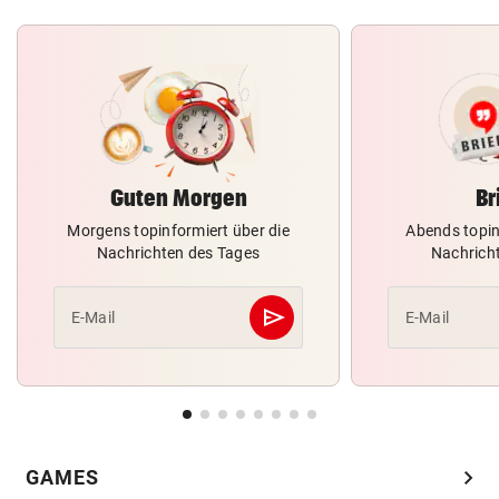
Guten Morgen
Br
Morgens topinformiert über die
Abends topin
Nachrichten des Tages
Nachrich
send
E-Mail
E-Mail
Abschicken
chevron_right
GAMES