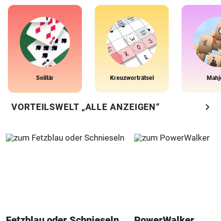
Solitär
Kreuzworträtsel
Mahj
chevron_right
VORTEILSWELT „ALLE ANZEIGEN“
Fetzblau oder Schnieseln
PowerWalker