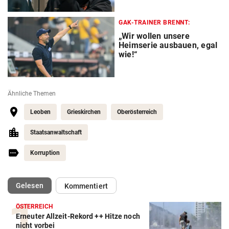
GAK-TRAINER BRENNT:
„Wir wollen unsere
Heimserie ausbauen, egal
wie!“
Ähnliche Themen
Leoben
Grieskirchen
Oberösterreich
Staatsanwaltschaft
Korruption
(ausgewählt)
Gelesen
Kommentiert
ÖSTERREICH
Erneuter Allzeit-Rekord ++ Hitze noch
nicht vorbei