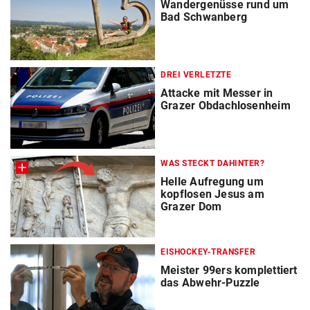
Wandergenüsse rund um
Bad Schwanberg
DREI VERLETZTE
Attacke mit Messer in
Grazer Obdachlosenheim
WAS STECKT DAHINTER?
Helle Aufregung um
kopflosen Jesus am
Grazer Dom
EISHOCKEY-TRANSFER
Meister 99ers komplettiert
das Abwehr-Puzzle