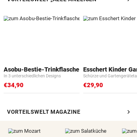
Asobu-Bestie-Trinkflasche
In 3 unterschiedlichen Designs
Schürze und Gartengerätet
€34,90
€29,90
chevron_right
VORTEILSWELT MAGAZINE