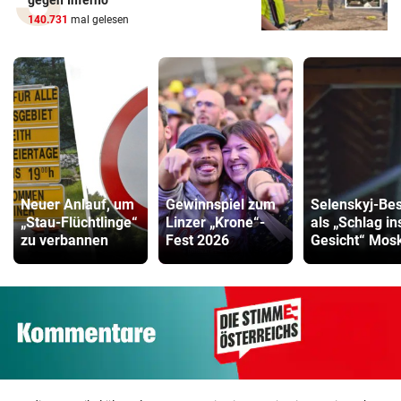
gegen Inferno
140.731
mal gelesen
Neuer Anlauf, um
Gewinnspiel zum
Selenskyj-Be
„Stau-Flüchtlinge“
Linzer „Krone“-
als „Schlag in
zu verbannen
Fest 2026
Gesicht“ Mos