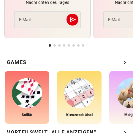
Nachrichten des Tages
Nachrich
send
E-Mail
E-Mail
Abschicken
chevron_right
GAMES
Solitär
Kreuzworträtsel
Mahj
chevron_right
VORTEILSWELT „ALLE ANZEIGEN“