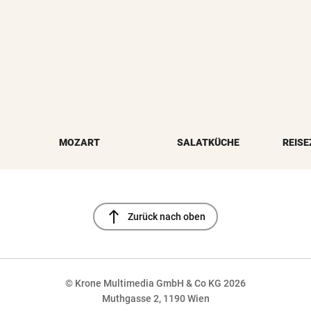
MOZART
SALATKÜCHE
REISE
north
Zurück nach oben
© Krone Multimedia GmbH & Co KG 2026
Muthgasse 2, 1190 Wien