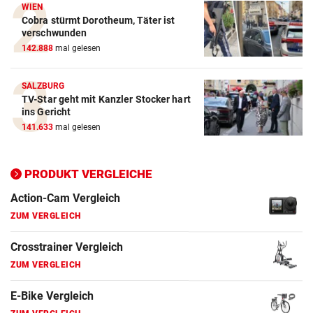
WIEN
Cobra stürmt Dorotheum, Täter ist
verschwunden
Action-Cam Vergleich
142.888
mal gelesen
ZUM VERGLEICH
SALZBURG
Crosstrainer Vergleich
TV-Star geht mit Kanzler Stocker hart
ins Gericht
ZUM VERGLEICH
141.633
mal gelesen
E-Bike Vergleich
ZUM VERGLEICH
PRODUKT VERGLEICHE
Elektro-Scooter Vergleich
ZUM VERGLEICH
Ergometer Vergleich
ZUM VERGLEICH
Fahrrad Test
ZUM VERGLEICH