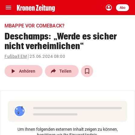
menu
account_circle
Navigation
Anmelden
Abo
close
Schließen
ein-/ausklappen
MBAPPE VOR COMEBACK?
Abonnieren
Deschamps: „Werde es sicher
nicht verheimlichen“
account_circle
arrow_right
Anmelden
Fußball EM
25.06.2024 08:00
pin_drop
arrow_right
Bundesland auswäh
Wien
play_arrow
Anhören
Teilen
bookmark
Merkliste
Suchbegriff
search
eingeben
Um Ihnen folgenden externen Inhalt zeigen zu können,