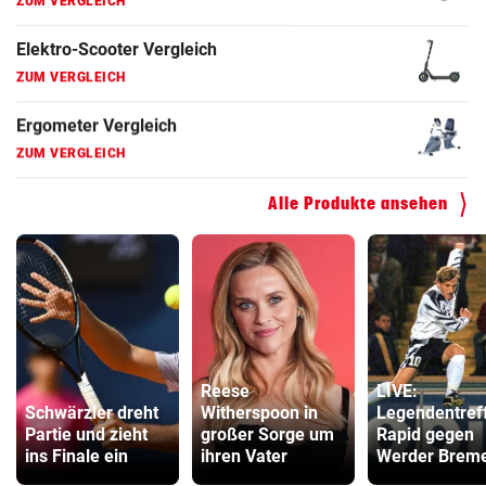
Fahrradanhänger Vergleich
ZUM VERGLEICH
Faszienrolle Vergleich
ZUM VERGLEICH
Hoverboard Vergleich
Alle Produkte ansehen
ZUM VERGLEICH
Kinderfahrrad Vergleich
ZUM VERGLEICH
Reese
LIVE:
Schwärzler dreht
Witherspoon in
Legendentref
Partie und zieht
großer Sorge um
Rapid gegen
ins Finale ein
ihren Vater
Werder Brem