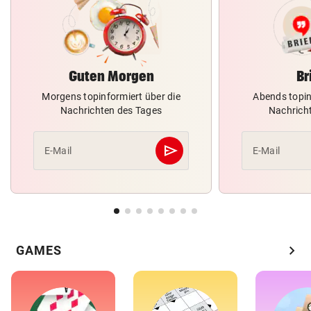
Guten Morgen
Br
Morgens topinformiert über die
Abends topin
Nachrichten des Tages
Nachrich
send
E-Mail
E-Mail
Abschicken
chevron_right
GAMES