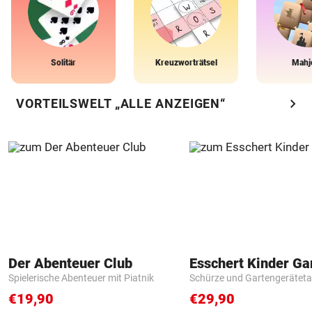
Solitär
Kreuzworträtsel
Mahj
chevron_right
VORTEILSWELT „ALLE ANZEIGEN“
Der Abenteuer Club
Spielerische Abenteuer mit Piatnik
Schürze und Gartengerätet
€19,90
€29,90