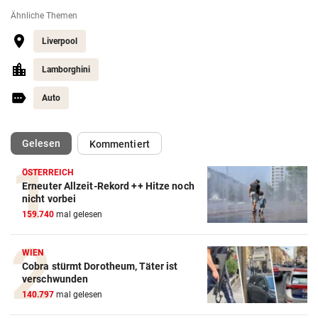
Ähnliche Themen
Liverpool
Lamborghini
Auto
(ausgewählt)
Gelesen
Kommentiert
ÖSTERREICH
Erneuter Allzeit-Rekord ++ Hitze noch
Action-Cam Vergleich
nicht vorbei
159.740
mal gelesen
ZUM VERGLEICH
Crosstrainer Vergleich
WIEN
Cobra stürmt Dorotheum, Täter ist
ZUM VERGLEICH
verschwunden
140.797
mal gelesen
E-Bike Vergleich
ZUM VERGLEICH