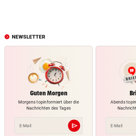
NEWSLETTER
Guten Morgen
Br
Morgens topinformiert über die
Abends topin
Nachrichten des Tages
Nachrich
send
E-Mail
E-Mail
Abschicken