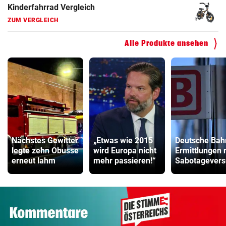
Kinderfahrrad Vergleich
ZUM VERGLEICH
Alle Produkte ansehen
Nächstes Gewitter
„Etwas wie 2015
Deutsche Bah
legte zehn Obusse
wird Europa nicht
Ermittlungen 
erneut lahm
mehr passieren!“
Sabotagevers