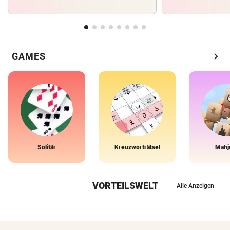
chevron_right
GAMES
Solitär
Kreuzworträtsel
Mahj
VORTEILSWELT
Alle Anzeigen