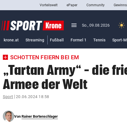
Vorteilswelt
ePaper
Community
Gewinns
close
Schließen
menu
Menü aufklappen
So., 09.08.2026
Abonnieren
krone.at
Streaming
Fußball
Formel 1
Tennis
Sport-M
account_circle
arrow_right
Anmelden
SCHOTTEN FEIERN BEI EM
pin_drop
arrow_right
Bundesland auswäh
Wien
„Tartan Army“ – die fr
bookmark
Merkliste
Armee der Welt
Suchbegriff
Sport
20.06.2024 18:58
search
eingeben
Von
Rainer Bortenschlager