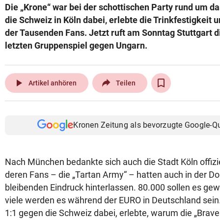
Die „Krone“ war bei der schottischen Party rund um da
© Krone Multimedia GmbH & Co KG 2026
die Schweiz in Köln dabei, erlebte die Trinkfestigkeit 
Muthgasse 2, 1190 Wien
der Tausenden Fans. Jetzt ruft am Sonntag Stuttgart d
letzten Gruppenspiel gegen Ungarn.
play_arrow
Artikel anhören
Teilen
Kronen Zeitung als bevorzugte Google-Q
Nach München bedankte sich auch die Stadt Köln offizie
deren Fans – die „Tartan Army“ – hatten auch in der D
bleibenden Eindruck hinterlassen. 80.000 sollen es gew
viele werden es während der EURO in Deutschland sein
1:1 gegen die Schweiz dabei, erlebte, warum die „Brave