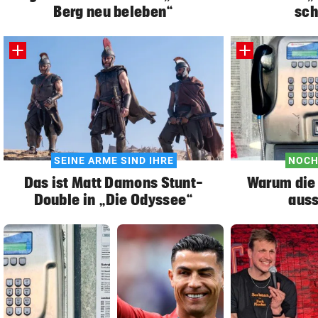
Berg neu beleben“
sch
SEINE ARME SIND IHRE
NOCH
Das ist Matt Damons Stunt-
Warum die 
Double in „Die Odyssee“
auss