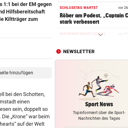
s 1:1 bei der EM gegen
SCHLUSSTAG WARTET
vor 2
und Hilfsbereitschaft
Röber am Podest, „Captain C
ie Kiltträger zum
stark verbessert
MOURINHO GREIFT DURCH
vor 3
Diese Regeln gelten ab sofor
die Real-Spieler
NEWSLETTER
VEREIN NIMMT ABSCHIED
vor 
Steirischer Unterligist traue
uelle hinzufügen
19-Jährigen
POLIN SCHIMPFT
vor 
ll bei den Schotten,
„Einfach kindisch“: Zoff bei 
de France Femmes
omstadt einen
Sport News
esen sein, doppelt so
Topinformiert über die Sport-
KEINE SPUR ...
vor 
. Die „Krone“ war beim
Nachrichten des Tages
Fake-Hochzeit! Ronaldo hat 
hearts“ auf der Welt
getäuscht