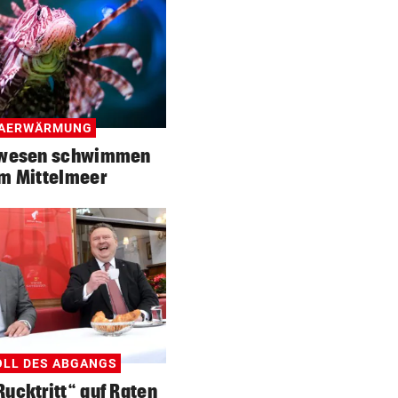
MAERWÄRMUNG
ewesen schwimmen
im Mittelmeer
LL DES ABGANGS
„Rucktritt“ auf Raten