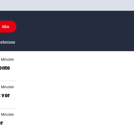
Abo
y
gebnisse
US-Sport
9 Minuten
onto
2 Minuten
 vor
5 Minuten
er