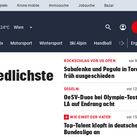
piele
Krone mobile
Immosuche
Jobsuche
Bazar
search
account_circle
Menü aufklappen
Suchen
24°C
Wien
ix
Motorsport
Wintersport
Ski Alpin
Handball
Eishocke
Er
RÜCKSCHLAG VOR US OPEN
vor 
len
Sabalenka und Pegula in Tor
iedlichste
früh ausgeschieden
SEGELN:
vor 1
OeSV-Duos bei Olympia-Test
LA auf Endrang acht
WIE EINST DER VATER
vor 1
Top-Talent klopft in deutsch
Bundesliga an