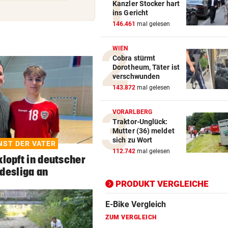
Kanzler Stocker hart
ins Gericht
Action-Cam Vergleich
146.461
mal gelesen
ZUM VERGLEICH
WIEN
Cobra stürmt
Crosstrainer Vergleich
Dorotheum, Täter ist
ZUM VERGLEICH
verschwunden
143.872
mal gelesen
E-Bike Vergleich
ZUM VERGLEICH
VORARLBERG
Traktor-Unglück:
Elektro-Scooter Vergleich
Mutter (36) meldet
sich zu Wort
INST DER VATER
ZUM VERGLEICH
112.742
mal gelesen
klopft in deutscher
Ergometer Vergleich
desliga an
ZUM VERGLEICH
PRODUKT VERGLEICHE
Fahrrad Test
ZUM VERGLEICH