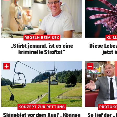
REGELN BEIM SEX
KLI
„Stirbt jemand, ist es eine
Diese Leb
kriminelle Straftat“
jetzt 
KONZEPT ZUR RETTUNG
PROTOKO
Skigebiet vor dem Aus? „Können
So lief der 