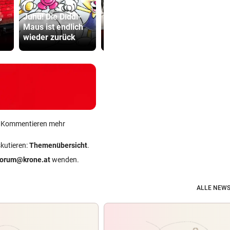
Minister pl
,
Juhu! Die Diddl-
Shaboozey:
noch stren
Maus ist endlich
Zwischen Country,
Regeln für 
wieder zurück
Trap und Kopfkino
Scooter
ein Kommentieren mehr
skutieren:
Themenübersicht
.
forum@krone.at
wenden.
ALLE NEWS