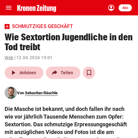
menu
account_circle
Navigation
Anmelden
Abo
close
Schließen
ein-/ausklappen
SCHMUTZIGES GESCHÄFT
Abonnieren
Wie Sextortion Jugendliche in den
Tod treibt
account_circle
arrow_right
Anmelden
Web
12.06.2024 19:01
pin_drop
arrow_right
Bundesland auswäh
Wien
play_arrow
Anhören
Teilen
bookmark
Merkliste
Von
Sebastian Räuchle
Suchbegriff
search
Die Masche ist bekannt, und doch fallen ihr nach
eingeben
wie vor jährlich Tausende Menschen zum Opfer:
Sextortion. Das schmutzige Erpressungsgeschäft
mit anzüglichen Videos und Fotos ist die am