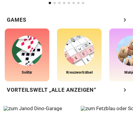
chevron_right
GAMES
Solitär
Kreuzworträtsel
Mahj
chevron_right
VORTEILSWELT „ALLE ANZEIGEN“