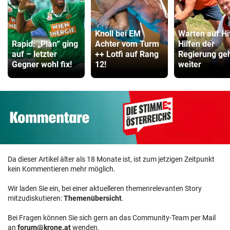
Knoll bei EM
Warten auf Hi
Rapid: „Plan“ ging
Achter vom Turm
Hilfen der
auf – letzter
++ Lotfi auf Rang
Regierung ge
Gegner wohl fix!
12!
weiter
Da dieser Artikel älter als 18 Monate ist, ist zum jetzigen Zeitpunkt
kein Kommentieren mehr möglich.
Wir laden Sie ein, bei einer aktuelleren themenrelevanten Story
mitzudiskutieren:
Themenübersicht
.
Bei Fragen können Sie sich gern an das Community-Team per Mail
an
forum@krone.at
wenden.