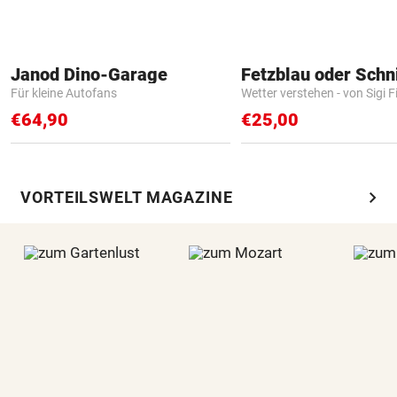
Janod Dino-Garage
Fetzblau oder Schn
Für kleine Autofans
Wetter verstehen - von Sigi F
€64,90
€25,00
chevron_right
VORTEILSWELT MAGAZINE