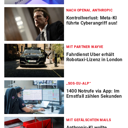
NACH OPENAI, ANTHROPIC
Kontrollverlust: Meta-KI
führte Cyberangriff aus!
MIT PARTNER WAYVE
Fahrdienst Uber erhält
Robotaxi-Lizenz in London
„SOS-EU-ALP“
1400 Notrufe via App: Im
Ernstfall zählen Sekunden
MIT GEFÄLSCHTEN MAILS
Anthropic-KI wollte