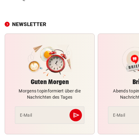
NEWSLETTER
Guten Morgen
Br
Morgens topinformiert über die
Abends topin
Nachrichten des Tages
Nachrich
send
E-Mail
E-Mail
Abschicken