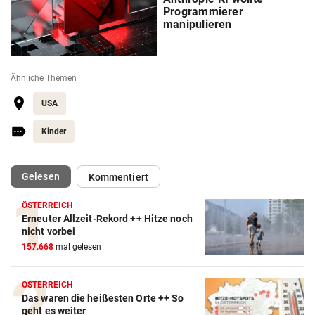
Programmierer
manipulieren
Ähnliche Themen
USA
Kinder
(ausgewählt)
Gelesen
Kommentiert
ÖSTERREICH
Erneuter Allzeit-Rekord ++ Hitze noch
nicht vorbei
157.668
mal gelesen
ÖSTERREICH
Das waren die heißesten Orte ++ So
geht es weiter