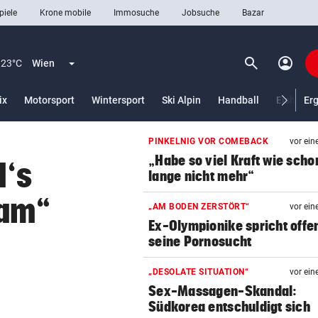
piele
Krone mobile
Immosuche
Jobsuche
Bazar
search
account_circle
Menü aufklappen
Suchen
23°C
Wien
ix
Motorsport
Wintersport
Ski Alpin
Handball
Eishocke
Er
PINKELNIG VOR COMEBACK
vor ein
len
„Habe so viel Kraft wie scho
d‘s
lange nicht mehr“
eam“
„AM BODEN ZERSTÖRT“
vor ein
Ex-Olympionike spricht offe
seine Pornosucht
„DESOLATE SITUATION“
vor ein
Sex-Massagen-Skandal:
Südkorea entschuldigt sich