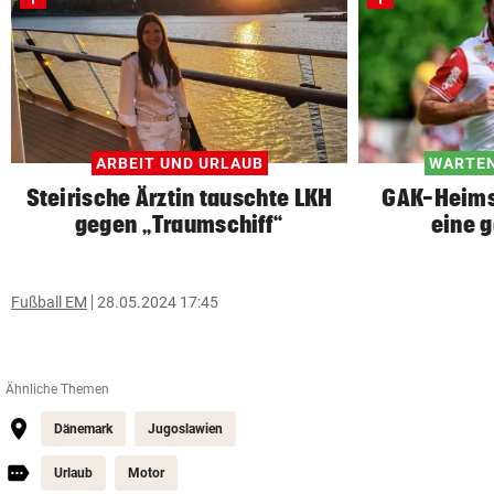
ARBEIT UND URLAUB
WARTEN
Steirische Ärztin tauschte LKH
GAK-Heimst
gegen „Traumschiff“
eine 
Fußball EM
28.05.2024 17:45
Ähnliche Themen
Dänemark
Jugoslawien
Urlaub
Motor