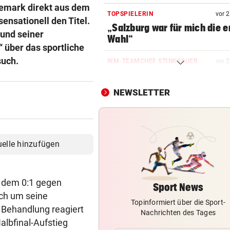
emark direkt aus dem
TOPSPIELERIN
vor 
sensationell den Titel.
„Salzburg war für mich die e
 und seiner
Wahl“
 über das sportliche
such.
WM-TEAMCHEF STINKSAUER
vor 
„Ratte“: Hat Cannavaro ein
Verräter im Team?
NEWSLETTER
TRAINER ZARIC DEUTLICH
vor 
Trotz 3:1 gegen WSG bleibt
Altachern ein Problem
uelle hinzufügen
WARTEN AUF DEN SIEG?
vor 
GAK-Heimstart: „Qualität ist
ganz andere!“
d dem 0:1 gegen
Sport News
ich um seine
Topinformiert über die Sport-
DRAMATISCHE VERLETZUNG
vor 
 Behandlung reagiert
Nachrichten des Tages
Bochum-Profi drohte nach Du
albfinal-Aufstieg
Bein zu verlieren