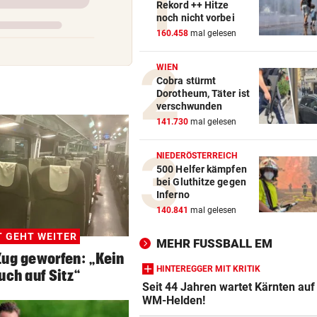
Rekord ++ Hitze
noch nicht vorbei
160.458
mal gelesen
WIEN
Cobra stürmt
Dorotheum, Täter ist
verschwunden
141.730
mal gelesen
NIEDERÖSTERREICH
500 Helfer kämpfen
bei Gluthitze gegen
Inferno
140.841
mal gelesen
T GEHT WEITER
MEHR FUSSBALL EM
Zug geworfen: „Kein
HINTEREGGER MIT KRITIK
uch auf Sitz“
Seit 44 Jahren wartet Kärnten auf
WM-Helden!