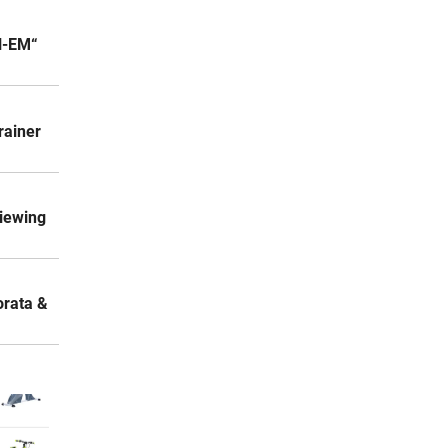
el-EM“
rainer
iewing
orata &