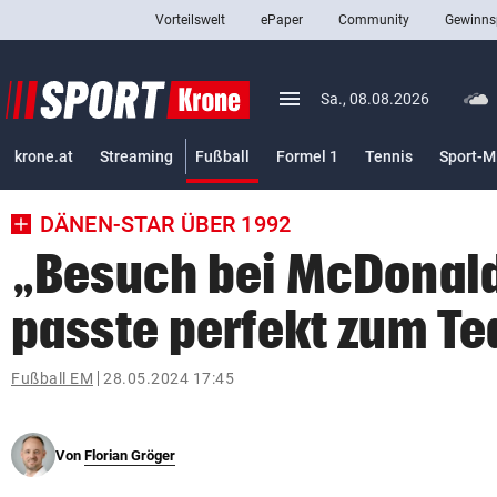
Vorteilswelt
ePaper
Community
Gewinns
close
Schließen
menu
Menü aufklappen
Sa., 08.08.2026
Abonnieren
(ausgewählt)
krone.at
Streaming
Fußball
Formel 1
Tennis
Sport-M
account_circle
arrow_right
Anmelden
DÄNEN-STAR ÜBER 1992
pin_drop
arrow_right
Bundesland auswäh
Wien
„Besuch bei McDonal
bookmark
Merkliste
passte perfekt zum T
Suchbegriff
Fußball EM
28.05.2024 17:45
search
eingeben
Von
Florian Gröger