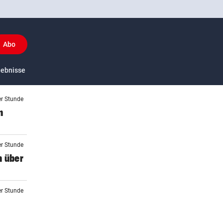
Abo
y
gebnisse
US-Sport
er Stunde
n
er Stunde
n über
er Stunde