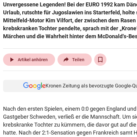
Unvergessene Legenden! Bei der EURO 1992 kam Dän
© Krone Multimedia GmbH & Co KG 2026
Urlaub, rutschte für Jugoslawien ins Starterfeld, holte 
Muthgasse 2, 1190 Wien
Mittelfeld-Motor Kim Vilfort, der zwischen dem Rasen
krebskranken Tochter pendelte, sprach mit der „Krone“
Märchen und die Wahrheit hinter dem McDonald‘s-Be
play_arrow
Artikel anhören
Teilen
Kronen Zeitung als bevorzugte Google-Q
Nach den ersten Spielen, einem 0:0 gegen England un
Gastgeber Schweden, verließ er die Mannschaft. Um s
krebskranke Tochter zu kümmern, die davor gut auf die
hatte. Nach der 2:1-Sensation gegen Frankreich samt H