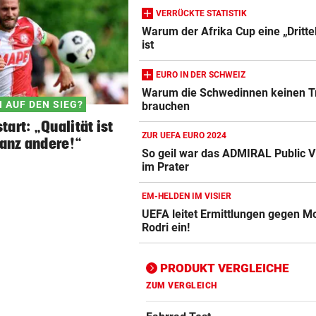
VERRÜCKTE STATISTIK
Warum der Afrika Cup eine „Dritt
ist
Action-Cam Vergleich
ZUM VERGLEICH
EURO IN DER SCHWEIZ
Warum die Schwedinnen keinen T
Crosstrainer Vergleich
 AUF DEN SIEG?
brauchen
ZUM VERGLEICH
art: „Qualität ist
ZUR UEFA EURO 2024
ganz andere!“
E-Bike Vergleich
So geil war das ADMIRAL Public V
ZUM VERGLEICH
im Prater
Elektro-Scooter Vergleich
EM-HELDEN IM VISIER
UEFA leitet Ermittlungen gegen M
ZUM VERGLEICH
Rodri ein!
Ergometer Vergleich
ZUM VERGLEICH
PRODUKT VERGLEICHE
Fahrrad Test
ZUM VERGLEICH