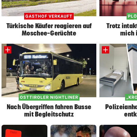
GASTHOF VERKAUFT
PLÖ
Türkische Käufer reagieren auf
Trotz intak
Moschee-Gerüchte
mich 
OSTTIROLER NIGHTLINER
„KR
Nach Übergriffen fahren Busse
Polizeianha
mit Begleitschutz
entk