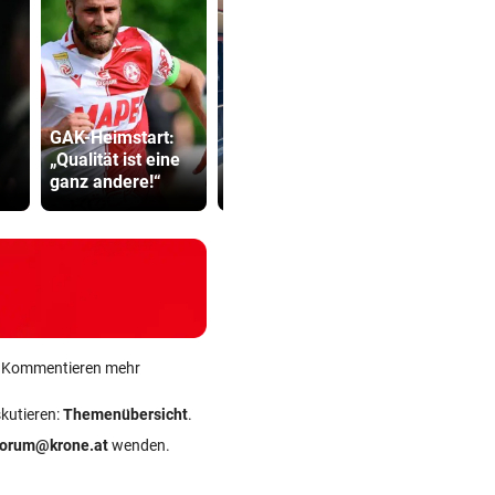
GAK-Heimstart:
Junge Frauen am
Strittiger K
„Qualität ist eine
Villacher Bahnhof
Sager: Abe
ganz andere!“
belästigt
recht hat …
ein Kommentieren mehr
skutieren:
Themenübersicht
.
forum@krone.at
wenden.