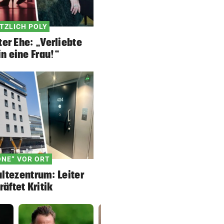
TZLICH POLY
ter Ehe: „Verliebte
in eine Frau!“
ONE“ VOR ORT
ltezentrum: Leiter
räftet Kritik