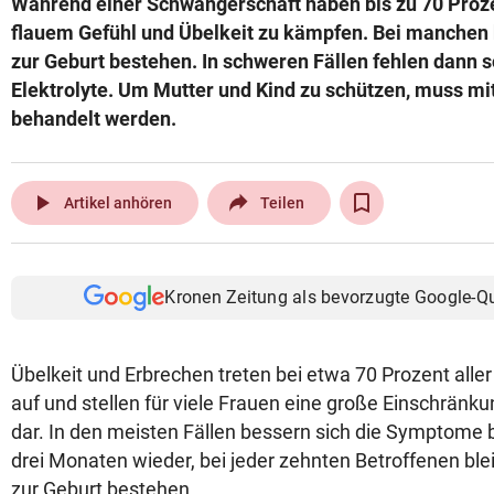
Während einer Schwangerschaft haben bis zu 70 Proze
© Krone Multimedia GmbH & Co KG 2026
flauem Gefühl und Übelkeit zu kämpfen. Bei manchen 
Muthgasse 2, 1190 Wien
zur Geburt bestehen. In schweren Fällen fehlen dann s
Elektrolyte. Um Mutter und Kind zu schützen, muss mit
behandelt werden.
play_arrow
Artikel anhören
Teilen
Kronen Zeitung als bevorzugte Google-Q
Übelkeit und Erbrechen treten bei etwa 70 Prozent all
auf und stellen für viele Frauen eine große Einschränk
dar. In den meisten Fällen bessern sich die Symptome b
drei Monaten wieder, bei jeder zehnten Betroffenen blei
zur Geburt bestehen.