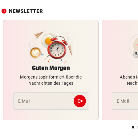
NEWSLETTER
Guten Morgen
Morgens topinformiert über die
Abends t
Nachrichten des Tages
Nachr
send
E-Mail
E-Mail
Abschicken