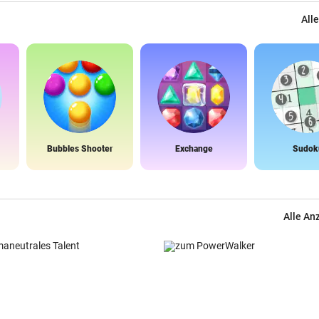
Alle
Bubbles Shooter
Exchange
Sudok
Alle An