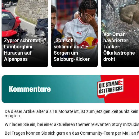
Vor Oman
Zyprer schrottet
„Sah sehr
havarierter
Lamborghini
schlimm aus“ –
Tanker:
Huracan auf
Sorgen um
Ölkatastrophe
Alpenpass
Salzburg-Kicker
droht
Da dieser Artikel älter als 18 Monate ist, ist zum jetzigen Zeitpunkt k
möglich.
Wir laden Sie ein, bei einer aktuelleren themenrelevanten Story mitzudi
Bei Fragen können Sie sich gern an das Community-Team per Mail an