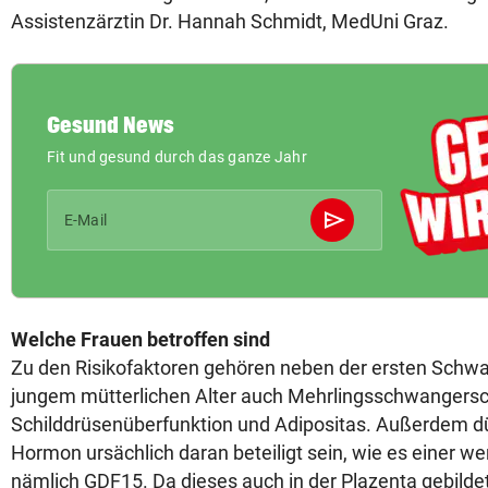
Assistenzärztin Dr. Hannah Schmidt, MedUni Graz.
Gesund News
Fit und gesund durch das ganze Jahr
send
E-Mail
Abschicken
Welche Frauen betroffen sind
Zu den Risikofaktoren gehören neben der ersten Schw
jungem mütterlichen Alter auch Mehrlingsschwangersc
Schilddrüsenüberfunktion und Adipositas. Außerdem d
Hormon ursächlich daran beteiligt sein, wie es einer w
nämlich GDF15. Da dieses auch in der Plazenta gebildet 