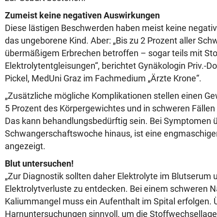
Zumeist keine negativen Auswirkungen
Diese lästigen Beschwerden haben meist keine negati
das ungeborene Kind. Aber: „Bis zu 2 Prozent aller Sc
übermäßigem Erbrechen betroffen – sogar teils mit St
Elektrolytentgleisungen“, berichtet Gynäkologin Priv.-D
Pickel, MedUni Graz im Fachmedium „Ärzte Krone“.
„Zusätzliche mögliche Komplikationen stellen einen Ge
5 Prozent des Körpergewichtes und in schweren Fällen
Das kann behandlungsbedürftig sein. Bei Symptomen ü
Schwangerschaftswoche hinaus, ist eine engmaschig
angezeigt.
Blut untersuchen!
„Zur Diagnostik sollten daher Elektrolyte im Blutserum
Elektrolytverluste zu entdecken. Bei einem schweren N
Kaliummangel muss ein Aufenthalt im Spital erfolgen. 
Harnuntersuchungen sinnvoll, um die Stoffwechsellage 