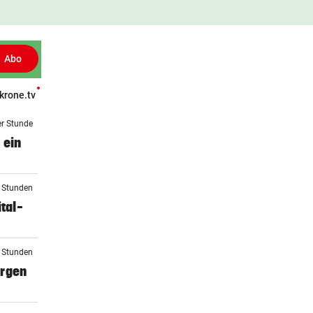
Abo
krone.tv
Patientenberichte
Leser fragen
Gesund TV
Gesünder Leben
er Stunde
 ein
2 Stunden
tal-
2 Stunden
orgen