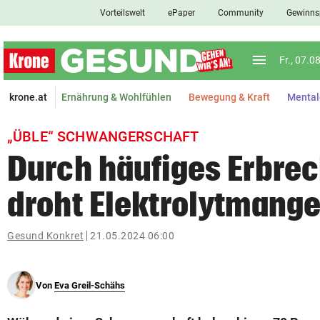
Vorteilswelt
ePaper
Community
Gewinns
close
Schließen
menu
Menü aufkl
Fr., 07.0
Abonnieren
krone.at
Ernährung & Wohlfühlen
Bewegung & Kraft
Mental
account_circle
arrow_right
Anmelden
„ÜBLE“ SCHWANGERSCHAFT
pin_drop
arrow_right
Bundesland auswäh
Wien
Durch häufiges Erbre
bookmark
droht Elektrolytmange
Merkliste
Gesund Konkret
21.05.2024 06:00
Suchbegriff
search
eingeben
Von
Eva Greil-Schähs