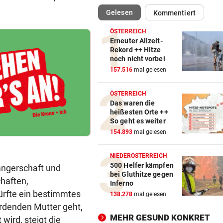
(ausgewählt)
Gelesen
Kommentiert
TRUMP DROHT:
vor 
Lange Haftstrafen für Berich
ÖSTERREICH
über Waffenengpässe
Erneuter Allzeit-
Rekord ++ Hitze
noch nicht vorbei
CONFERENCE LEAGUE
vor 
157.516
mal gelesen
Sieg! Austria stößt die Tür z
Play-off weit auf
ÖSTERREICH
Das waren die
MITTEN IN HITZEWELLE
vor 
heißesten Orte ++
Irre! Salzburg – Pafos wegen
So geht es weiter
Sintflut unterbrochen
154.893
mal gelesen
RADSPORT
vor 
NIEDERÖSTERREICH
Reusser vor Ventoux-Etappe
500 Helfer kämpfen
angerschaft und
bei Gluthitze gegen
weiter im Gelben Trikot
haften,
Inferno
ürfte ein bestimmtes
138.278
mal gelesen
KEIN ARSENAL-WECHSEL
vor 
erdenden Mutter geht,
Vinicius Jr. verlängert bei Re
MEHR GESUND KONKRET
wird, steigt die
Madrid bis 2032