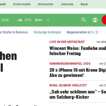
piele
Krone mobile
Immosuche
Jobsuche
Bazar
search
account_circle
Menü aufklappen
appen
Suchen
8.2026
25°C
Wien
e Stärke & Balance
Vorsorge & Körper
Regeneration & Schlaf
LIVE IN DER METASTADT
vor ein
Wincent Weiss: Fanliebe und
len
chen
falscher Freitag
l
SOMMERGEWINNSPIEL 2026
vor 
20 x iPhone 16 mit Krone Digi
Abo zu gewinnen!
WOHL SCHWER VERLETZT
vor 
„Sah sehr schlimm aus“ – S
um Salzburg-Kicker