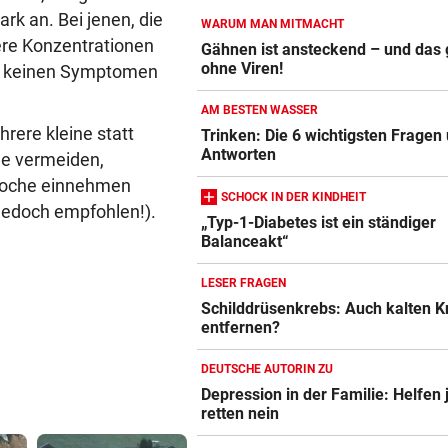
rk an. Bei jenen, die
WARUM MAN MITMACHT
UKRAINISCHER ANGRIFF?
vor 
ere Konzentrationen
Gähnen ist ansteckend – und das
Vor Oman havarierter Tanker
ohne Viren!
er keinen Symptomen
Ölkatastrophe droht
AM BESTEN WASSER
rere kleine statt
„VERSTEHE ICH NICHT“
vor 
Trinken: Die 6 wichtigsten Fragen
Antworten
Blutdruckmessgerät Vergleich
e vermeiden,
ÖFB-Kicker Wimmer packt ü
Morddrohungen aus
woche einnehmen
ZUM VERGLEICH
SCHOCK IN DER KINDHEIT
jedoch empfohlen!).
„Typ-1-Diabetes ist ein ständiger
Duschkopf Vergleich
Balanceakt“
ZUM VERGLEICH
LESER FRAGEN
Elektrische Zahnbürste Vergleich
Schilddrüsenkrebs: Auch kalten K
ZUM VERGLEICH
entfernen?
Epilierer Vergleich
DEUTSCHE AUTORIN ZU
Depression in der Familie: Helfen j
ZUM VERGLEICH
retten nein
Fitbit Vergleich