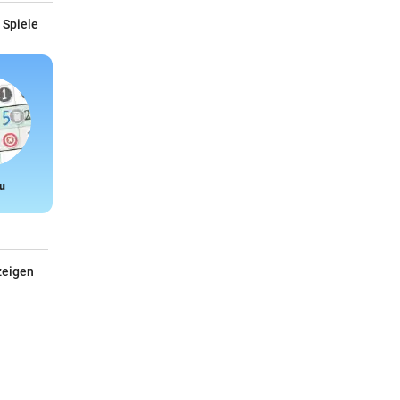
 Spiele
u
Snake
zeigen