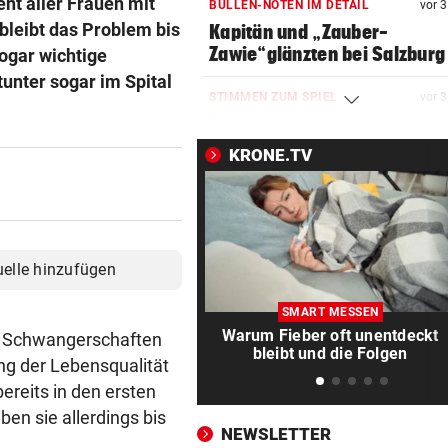
nt aller Frauen mit
BULLEN-NOTEN IM DETAIL
vor 
bleibt das Problem bis
Kapitän und „Zauber-
Zawie“glänzten bei Salzburg
ogar wichtige
unter sogar im Spital
STIMMEN ZUM SPIEL
vor 
Austria-Trainer Helm: „Das
uns besser!“
KRONE.TV
KUNDENDATEN BETROFFEN
vor 
Cyberangriff auf Wiener
Schmuckhändler Frey Wille
uelle hinzufügen
EUROPA-LEAGUE-QUALI
vor 
Joker Tabakovic führt Salzbu
SMART MESSEN
Last-Minute-Sieg
Warum Fieber oft unentdeckt
er Schwangerschaften
bleibt und die Folgen
ung der Lebensqualität
PALÄSTINENSER GETÖTET
vor 
ereits in den ersten
Erste Anklage gegen Israeli s
ben sie allerdings bis
Gaza-Krieg
NEWSLETTER