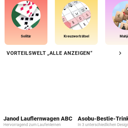
Solitär
Kreuzworträtsel
Mahj
chevron_right
VORTEILSWELT „ALLE ANZEIGEN“
Janod Lauflernwagen ABC
Asobu-Bestie-Trin
Hervorragend zum Laufenlernen
In 3 unterschiedlichen Desig