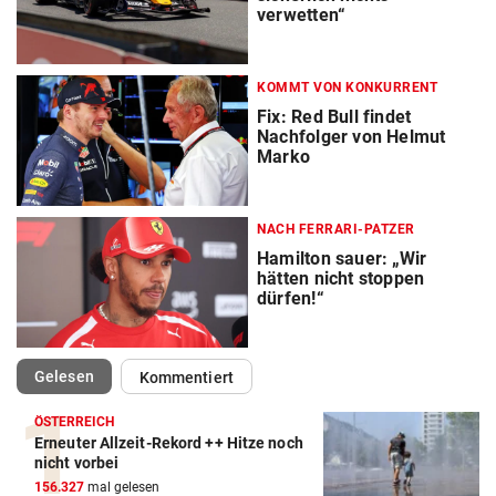
verwetten“
KOMMT VON KONKURRENT
Fix: Red Bull findet
Nachfolger von Helmut
Marko
NACH FERRARI-PATZER
Hamilton sauer: „Wir
hätten nicht stoppen
dürfen!“
(ausgewählt)
Gelesen
Kommentiert
ÖSTERREICH
Erneuter Allzeit-Rekord ++ Hitze noch
nicht vorbei
156.327
mal gelesen