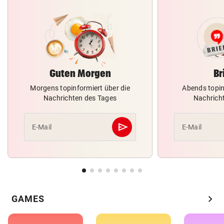
Guten Morgen
Br
Morgens topinformiert über die
Abends topin
Nachrichten des Tages
Nachrich
send
E-Mail
E-Mail
Abschicken
chevron_right
GAMES