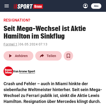
menu
account_circle
Navigation
Anmelden
Abo
close
Schließen
ein-/ausklappen
RESIGNATION?
Abonnieren
Seit Mega-Wechsel ist Aktie
Hamilton im Sinkflug
account_circle
arrow_right
Anmelden
Formel 1
06.05.2024 07:13
pin_drop
arrow_right
Bundesland auswäh
Wien
play_arrow
Anhören
Teilen
bookmark
Merkliste
Von
krone Sport
Suchbegriff
search
Crash und Fehler – auch in Miami hinkte der
eingeben
siebenfache Weltmeister hinterher. Seit sein Mega-
Wechsel zu Ferrari publik ist, sinkt die Aktie Lewis
Hamilton. Resignation über Mercedes klingt durch.