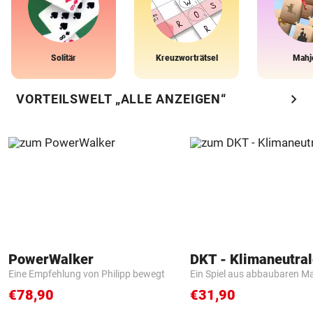
Solitär
Kreuzworträtsel
Mahj
chevron_right
VORTEILSWELT „ALLE ANZEIGEN“
PowerWalker
Eine Empfehlung von Philipp bewegt
Ein Spiel aus abbaubaren Ma
€78,90
€31,90