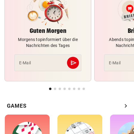
Guten Morgen
Br
Morgens topinformiert über die
Abends topin
Nachrichten des Tages
Nachrich
send
E-Mail
E-Mail
Abschicken
chevron_right
GAMES