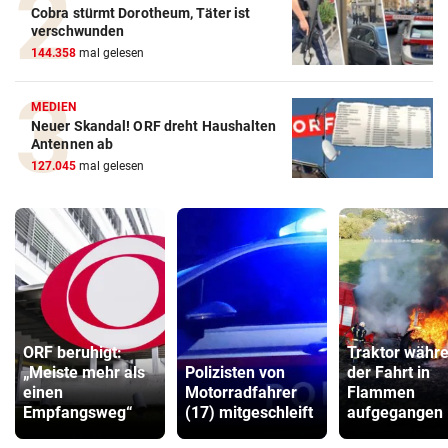
Cobra stürmt Dorotheum, Täter ist
verschwunden
144.358
mal gelesen
MEDIEN
Neuer Skandal! ORF dreht Haushalten
Antennen ab
127.045
mal gelesen
ORF beruhigt:
Traktor währ
„Meiste mehr als
Polizisten von
der Fahrt in
einen
Motorradfahrer
Flammen
Empfangsweg“
(17) mitgeschleift
aufgegangen