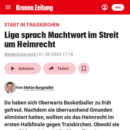
menu
account_circle
Navigation
Anmelden
Abo
close
Schließen
ein-/ausklappen
START IN TRAISKIRCHEN
Abonnieren
Liga sprach Machtwort im Streit
um Heimrecht
account_circle
arrow_right
Anmelden
Niederösterreich
01.05.2024 17:16
pin_drop
arrow_right
Bundesland auswäh
Wien
play_arrow
Anhören
Teilen
bookmark
Merkliste
Von
Stefan Burgstaller
Suchbegriff
search
Da haben sich Oberwarts Basketballer zu früh
eingeben
gefreut. Nachdem sie überraschend Gmunden
eliminiert hatten, wollten sie das Heimrecht im
ersten Halbfinale gegen Traiskirchen. Obwohl sie