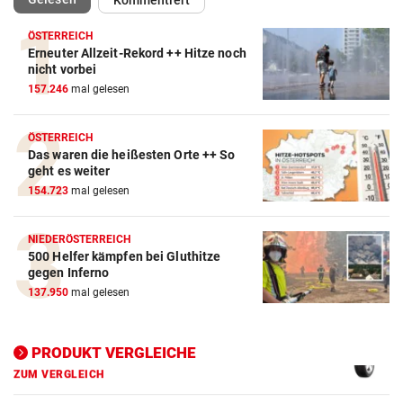
ÖSTERREICH
Erneuter Allzeit-Rekord ++ Hitze noch
Autobatterie Vergleich
nicht vorbei
157.246
mal gelesen
ZUM VERGLEICH
Winterreifen Vergleich
ÖSTERREICH
Das waren die heißesten Orte ++ So
ZUM VERGLEICH
geht es weiter
154.723
mal gelesen
Wagenheber Vergleich
ZUM VERGLEICH
NIEDERÖSTERREICH
500 Helfer kämpfen bei Gluthitze
Elektroroller Vergleich
gegen Inferno
ZUM VERGLEICH
137.950
mal gelesen
Ganzjahresreifen Vergleich
ZUM VERGLEICH
PRODUKT VERGLEICHE
Motorradhelm Vergleich