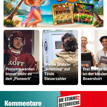
Wieder brutaler
Pioneers werden
„Anschlag“ auf
Drei Steirer tü
immer mehr zu
Tirols
an der ideale
den „Pioneerit“
Steuerzahler
Boxershort