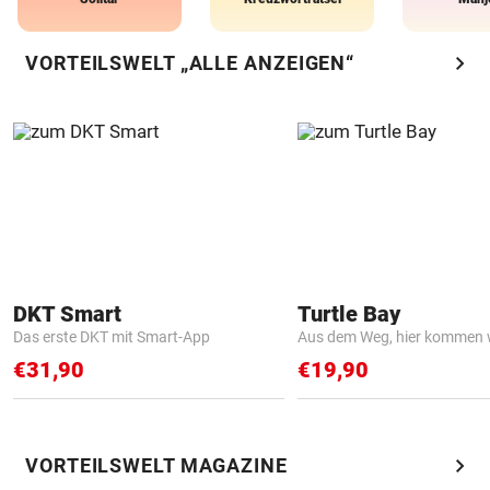
chevron_right
VORTEILSWELT „ALLE ANZEIGEN“
DKT Smart
Turtle Bay
Das erste DKT mit Smart-App
Aus dem Weg, hier kommen w
€31,90
€19,90
chevron_right
VORTEILSWELT MAGAZINE