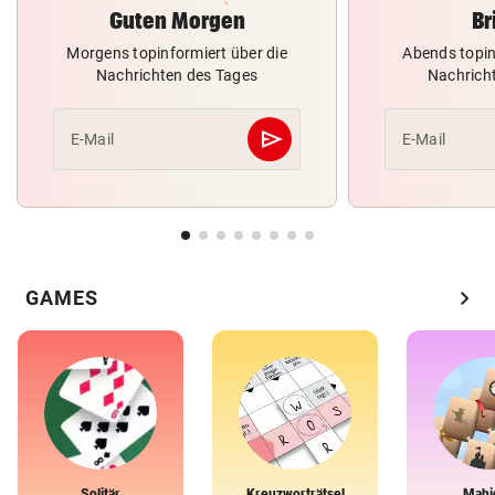
Guten Morgen
Br
Morgens topinformiert über die
Abends topin
Nachrichten des Tages
Nachrich
send
E-Mail
E-Mail
Abschicken
chevron_right
GAMES
Solitär
Kreuzworträtsel
Mahj