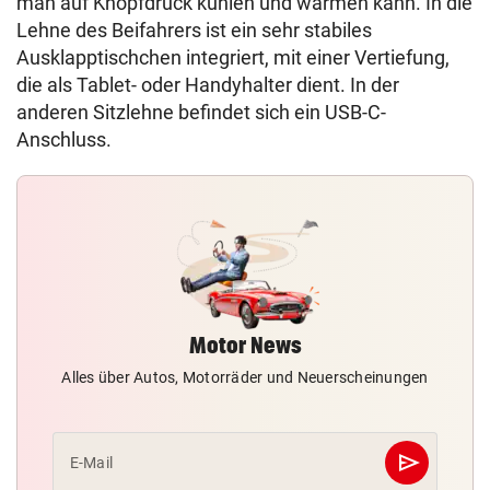
man auf Knopfdruck kühlen und wärmen kann. In die
Lehne des Beifahrers ist ein sehr stabiles
Ausklapptischchen integriert, mit einer Vertiefung,
die als Tablet- oder Handyhalter dient. In der
anderen Sitzlehne befindet sich ein USB-C-
Anschluss.
Motor News
Alles über Autos, Motorräder und Neuerscheinungen
send
E-Mail
Abschicken