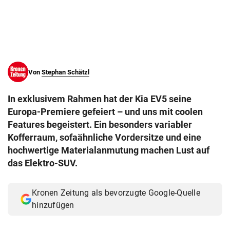
© Krone Multimedia GmbH & Co KG 2026
Muthgasse 2, 1190 Wien
Von
Stephan Schätzl
In exklusivem Rahmen hat der Kia EV5 seine
Europa-Premiere gefeiert – und uns mit coolen
Features begeistert. Ein besonders variabler
Kofferraum, sofaähnliche Vordersitze und eine
hochwertige Materialanmutung machen Lust auf
das Elektro-SUV.
Kronen Zeitung als bevorzugte Google-Quelle
hinzufügen