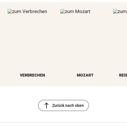
VERBRECHEN
MOZART
REI
north
Zurück nach oben