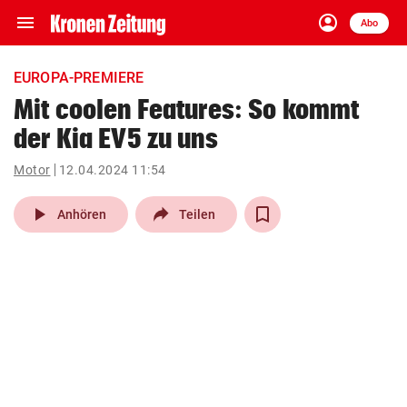
menu
account_circle
Navigation
Anmelden
Abo
close
Schließen
ein-/ausklappen
EUROPA-PREMIERE
Abonnieren
Mit coolen Features: So kommt
der Kia EV5 zu uns
account_circle
arrow_right
Anmelden
Motor
12.04.2024 11:54
pin_drop
arrow_right
Bundesland auswäh
Wien
play_arrow
Anhören
Teilen
bookmark
Merkliste
Suchbegriff
search
eingeben