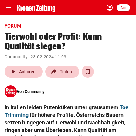
menu
account_circle
Navigation
Anmelden
Abo
close
Schließen
ein-/ausklappen
FORUM
Abonnieren
Tierwohl oder Profit: Kann
Qualität siegen?
account_circle
arrow_right
Anmelden
Community
23.02.2024 11:03
pin_drop
arrow_right
Bundesland auswäh
Wien
play_arrow
Anhören
Teilen
bookmark
Merkliste
Von
Community
Suchbegriff
search
In Italien leiden Putenküken unter grausamem
Toe
eingeben
Trimming
für höhere Profite. Österreichs Bauern
setzen hingegen auf Tierwohl und Nachhaltigkeit,
ringen aber ums Überleben. Kann Qualität am