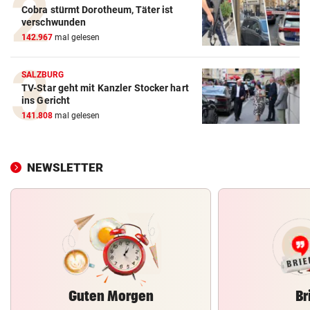
Cobra stürmt Dorotheum, Täter ist
verschwunden
142.967
mal gelesen
SALZBURG
TV-Star geht mit Kanzler Stocker hart
ins Gericht
141.808
mal gelesen
NEWSLETTER
Guten Morgen
Br