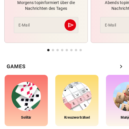
Morgens topinformiert über die
Abends topin
Nachrichten des Tages
Nachrich
send
E-Mail
E-Mail
Abschicken
chevron_right
GAMES
Solitär
Kreuzworträtsel
Mahj