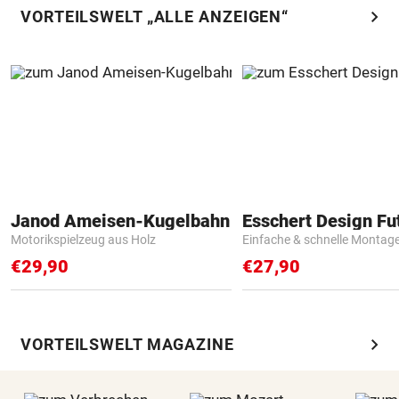
chevron_right
VORTEILSWELT „ALLE ANZEIGEN“
Janod Ameisen-Kugelbahn
Motorikspielzeug aus Holz
Einfache & schnelle Montag
€29,90
€27,90
chevron_right
VORTEILSWELT MAGAZINE