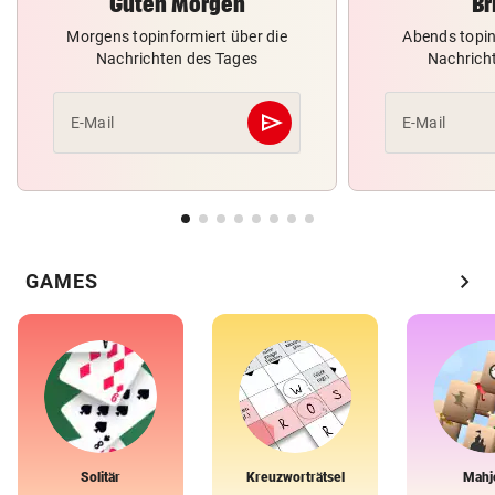
Guten Morgen
Br
Morgens topinformiert über die
Abends topin
Nachrichten des Tages
Nachrich
send
E-Mail
E-Mail
Abschicken
chevron_right
GAMES
Solitär
Kreuzworträtsel
Mahj