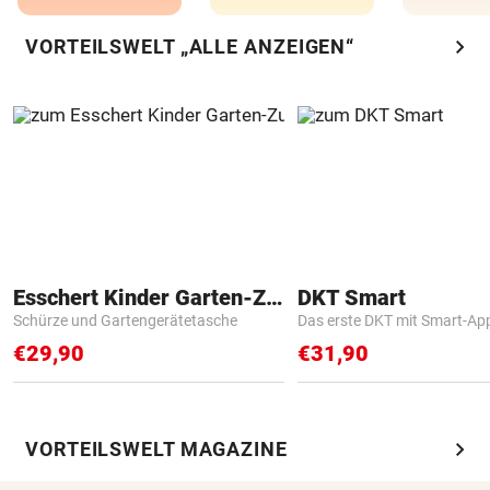
chevron_right
VORTEILSWELT „ALLE ANZEIGEN“
Esschert Kinder Garten-Zubehör
DKT Smart
Schürze und Gartengerätetasche
Das erste DKT mit Smart-Ap
€29,90
€31,90
chevron_right
VORTEILSWELT MAGAZINE