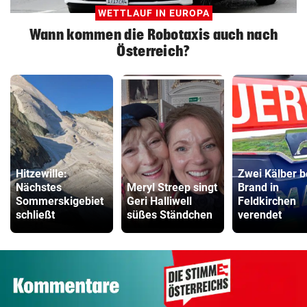
WETTLAUF IN EUROPA
Wann kommen die Robotaxis auch nach
Österreich?
Hitzewille:
Zwei Kälber b
Nächstes
Meryl Streep singt
Brand in
Sommerskigebiet
Geri Halliwell
Feldkirchen
schließt
süßes Ständchen
verendet