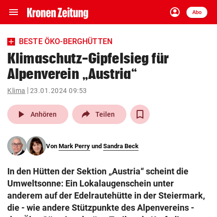
menu
account_circle
Navigation
Anmelden
Abo
close
Schließen
ein-/ausklappen
BESTE ÖKO-BERGHÜTTEN
Abonnieren
Klimaschutz-Gipfelsieg für
Alpenverein „Austria“
account_circle
arrow_right
Anmelden
Klima
23.01.2024 09:53
pin_drop
arrow_right
Bundesland auswäh
Wien
play_arrow
Anhören
Teilen
bookmark
Merkliste
Von
Mark Perry
und
Sandra Beck
Suchbegriff
search
In den Hütten der Sektion „Austria“ scheint die
eingeben
Umweltsonne: Ein Lokalaugenschein unter
anderem auf der Edelrautehütte in der Steiermark,
die - wie andere Stützpunkte des Alpenvereins -