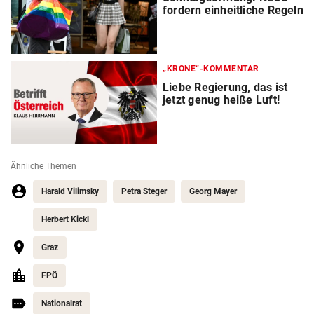
fordern einheitliche Regeln
„KRONE“-KOMMENTAR
Liebe Regierung, das ist
jetzt genug heiße Luft!
Ähnliche Themen
Harald Vilimsky
Petra Steger
Georg Mayer
Herbert Kickl
Graz
FPÖ
Nationalrat