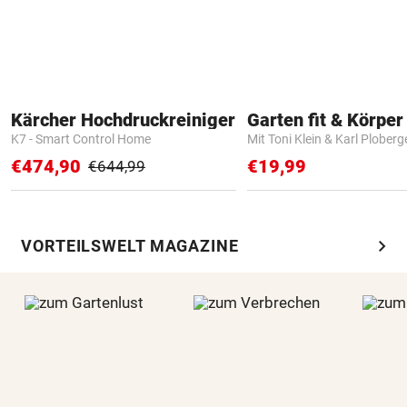
Kärcher Hochdruckreiniger
Garten fit & Körper 
K7 - Smart Control Home
Mit Toni Klein & Karl Ploberg
€474,90
€19,99
€644,99
chevron_right
VORTEILSWELT MAGAZINE