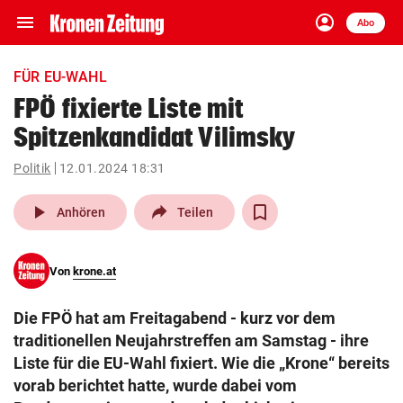
menu
account_circle
Navigation
Anmelden
Abo
close
Schließen
ein-/ausklappen
FÜR EU-WAHL
Abonnieren
FPÖ fixierte Liste mit
Spitzenkandidat Vilimsky
account_circle
arrow_right
Anmelden
Politik
12.01.2024 18:31
pin_drop
arrow_right
Bundesland auswäh
Wien
play_arrow
Anhören
Teilen
bookmark
Merkliste
Von
krone.at
Suchbegriff
search
Die FPÖ hat am Freitagabend - kurz vor dem
eingeben
traditionellen Neujahrstreffen am Samstag - ihre
Liste für die EU-Wahl fixiert. Wie die „Krone“ bereits
vorab berichtet hatte, wurde dabei vom