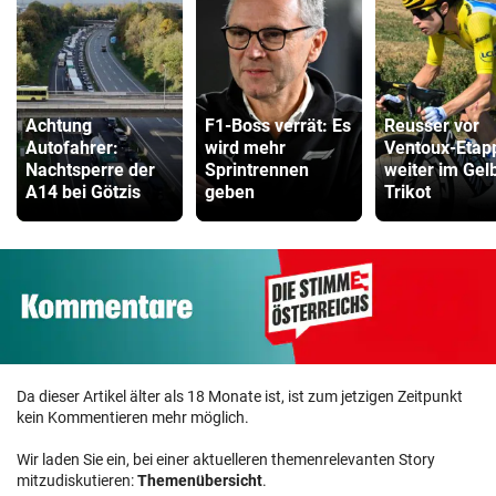
Achtung
F1-Boss verrät: Es
Reusser vor
Autofahrer:
wird mehr
Ventoux-Etap
Nachtsperre der
Sprintrennen
weiter im Gel
A14 bei Götzis
geben
Trikot
Da dieser Artikel älter als 18 Monate ist, ist zum jetzigen Zeitpunkt
kein Kommentieren mehr möglich.
Wir laden Sie ein, bei einer aktuelleren themenrelevanten Story
mitzudiskutieren:
Themenübersicht
.