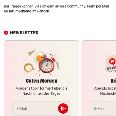
Bei Fragen können Sie sich gern an das Community-Team per Mail
an
forum@krone.at
wenden.
NEWSLETTER
Guten Morgen
Br
Morgens topinformiert über die
Abends topin
Nachrichten des Tages
Nachrich
send
E-Mail
E-Mail
Abschicken