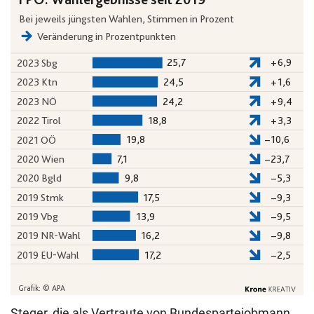
Steger, die als Vertraute von Bundesparteiobmann