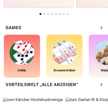
chevron_right
GAMES
Solitär
Kreuzworträtsel
Mahj
chevron_right
VORTEILSWELT „ALLE ANZEIGEN“