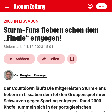
menu
account_circle
Navigation
Anmelden
Abo
close
Schließen
ein-/ausklappen
2000 IN LISSABON
Abonnieren
Sturm-Fans fiebern schon dem
„Finale“ entgegen!
account_circle
arrow_right
Anmelden
Steiermark
14.12.2023 15:01
pin_drop
arrow_right
Bundesland auswäh
Wien
play_arrow
Anhören
Teilen
bookmark
Merkliste
Von
Burghard Enzinger
Suchbegriff
search
Der Countdown läuft! Die mitgereisten Sturm-Fans
eingeben
fiebern in Lissabon dem letzten Gruppenspiel ihrer
Schwarzen gegen Sporting entgegen. Rund 2000
Knofel tummeln sich in der portugiesischen