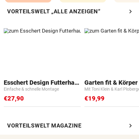
chevron_right
VORTEILSWELT „ALLE ANZEIGEN“
Esschert Design Futterhaus
Garten fit & Körper 
Einfache & schnelle Montage
Mit Toni Klein & Karl Ploberg
€27,90
€19,99
chevron_right
VORTEILSWELT MAGAZINE