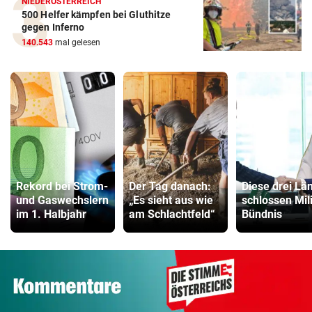
NIEDERÖSTERREICH
500 Helfer kämpfen bei Gluthitze
gegen Inferno
140.543
mal gelesen
Rekord bei Strom-
Der Tag danach:
Diese drei Lä
und Gaswechslern
„Es sieht aus wie
schlossen Mili
im 1. Halbjahr
am Schlachtfeld“
Bündnis