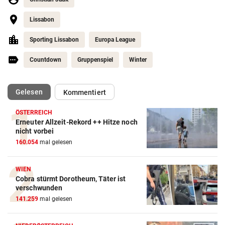
Lissabon
Sporting Lissabon
Europa League
Countdown
Gruppenspiel
Winter
(ausgewählt)
Gelesen
Kommentiert
ÖSTERREICH
Erneuter Allzeit-Rekord ++ Hitze noch
nicht vorbei
160.054
mal gelesen
WIEN
Cobra stürmt Dorotheum, Täter ist
verschwunden
141.259
mal gelesen