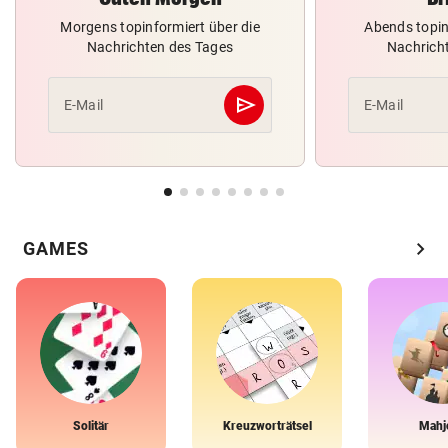
Morgens topinformiert über die
Abends topin
Nachrichten des Tages
Nachrich
send
E-Mail
E-Mail
Abschicken
chevron_right
GAMES
Solitär
Kreuzworträtsel
Mahj