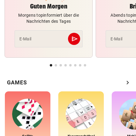
Guten Morgen
Br
Morgens topinformiert über die
Abends topin
Nachrichten des Tages
Nachrich
send
E-Mail
E-Mail
Abschicken
chevron_right
GAMES