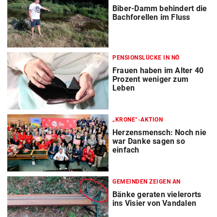
Biber-Damm behindert die
Bachforellen im Fluss
PENSIONSLÜCKE IN NÖ
Frauen haben im Alter 40
Prozent weniger zum
Leben
„KRONE“-AKTION
Herzensmensch: Noch nie
war Danke sagen so
einfach
GEMEINDEN ZEIGEN AN
Bänke geraten vielerorts
ins Visier von Vandalen