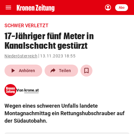
menu
account_circle
Navigation
Anmelden
Abo
close
Schließen
ein-/ausklappen
SCHWER VERLETZT
Abonnieren
17-Jähriger fünf Meter in
Kanalschacht gestürzt
account_circle
arrow_right
Anmelden
Niederösterreich
13.11.2023 18:55
pin_drop
arrow_right
Bundesland auswäh
Wien
play_arrow
Anhören
Teilen
bookmark
Merkliste
Von
krone.at
Suchbegriff
search
Wegen eines schweren Unfalls landete
eingeben
Montagnachmittag ein Rettungshubschrauber auf
der Südautobahn.