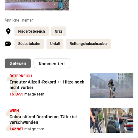
Ähnliche Themen
Niederösterreich
Graz
Südautobahn
Unfall
Rettungshubschrauber
(ausgewählt)
Gelesen
Kommentiert
ÖSTERREICH
Erneuter Allzeit-Rekord ++ Hitze noch
nicht vorbei
161.659
mal gelesen
WIEN
Cobra stürmt Dorotheum, Täter ist
verschwunden
142.967
mal gelesen