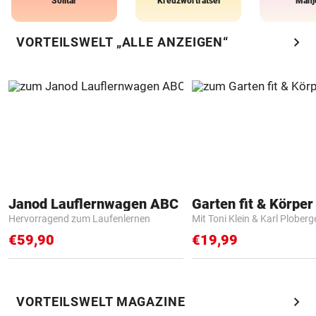
Solitär
Kreuzworträtsel
Mahj
chevron_right
VORTEILSWELT „ALLE ANZEIGEN“
Janod Lauflernwagen ABC
Garten fit & Körper 
Hervorragend zum Laufenlernen
Mit Toni Klein & Karl Ploberg
€59,90
€19,99
chevron_right
VORTEILSWELT MAGAZINE