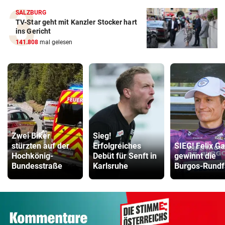
SALZBURG
TV-Star geht mit Kanzler Stocker hart
ins Gericht
141.808
mal gelesen
Zwei Biker
Sieg!
stürzten auf der
Erfolgreiches
SIEG! Felix Ga
Hochkönig-
Debüt für Senft in
gewinnt die
Bundesstraße
Karlsruhe
Burgos-Rundf