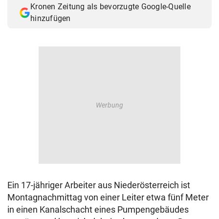
Kronen Zeitung als bevorzugte Google-Quelle
© Krone Multimedia GmbH & Co KG 2026
hinzufügen
Muthgasse 2, 1190 Wien
Ein 17-jähriger Arbeiter aus Niederösterreich ist
Montagnachmittag von einer Leiter etwa fünf Meter
in einen Kanalschacht eines Pumpengebäudes