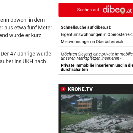
reagierten die Vereine
Suchen auf
ABER KEIN MORDVERSUCH
vor 1
. Denn obwohl in dem
Messerstecher muss für zwe
ler aus etwa fünf Meter
Schnellsuche auf dibeo.at:
Jahre ins Gefängnis
end wurde er kurz
Eigentumswohnungen in Oberösterreic
in ne
Mietwohnungen in Oberösterreich
REKORDMONAT FÜR RETTER
vor 1
Seit Wochen kein einziger T
. Der 47-Jährige wurde
Möchten Sie jetzt eine private Immobilie
ohne Bergeinsatz
unseren Marktplätzen inserieren?
rauber ins UKH nach
Private Immobilie inserieren und in di
in neuem Tab öffnen
durchschalten
ERHÖHTE WERTE:
vor 1
Der nächste Badesee muss j
geschlossen werden
KRONE.TV
OBERÖSTERREICH
vor 1
„Wer will mich?“: Diese Tier
haben kein Zuhause
FEUERWEHR-AUSSTATTER
vor 1