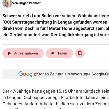
Von
Jürgen Pachner
© Krone Multimedia GmbH & Co KG 2026
Muthgasse 2, 1190 Wien
Schwer verletzt am Boden vor seinem Wohnhaus liegend
(OÖ) Samstagnachmittag in Lengau gefunden worden. 
direkt vom Dach in fünf Meter Höhe abgestürzt sein, o
ein Gerüst montiert war. Der Unglückshergang ist vore
play_arrow
Artikel anhören
Teilen
Kronen Zeitung als bevorzugte Google-Q
Der 47-Jährige hatte gegen 15.15 Uhr am Kaltdach sei
in Lengau Dachpappe verlegt. Er arbeitete dabei allein 
Gebäudes. Andere Arbeiter hielten sich zu dem Zeitpun