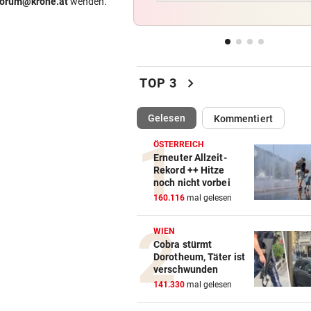
forum@krone.at
wenden.
Zugezogener Linksextremer 
Schmierfink entlarvt
VON HOF VERSCHWUNDEN
vor 
Vermisstes Kätzchen-Quartet
chevron_right
TOP 3
wieder vereint
(ausgewählt)
Gelesen
Kommentiert
TROCKEN WIE NIE
vor 
Hitze-Hammer! Wo Grillfans 
ÖSTERREICH
Feuerpause haben
Erneuter Allzeit-
Rekord ++ Hitze
noch nicht vorbei
GROSSE AUFREGUNG
vor 
160.116
mal gelesen
Brandgefahr? Hitze löst vor 
Störfeuer aus
WIEN
Cobra stürmt
Dorotheum, Täter ist
verschwunden
141.330
mal gelesen