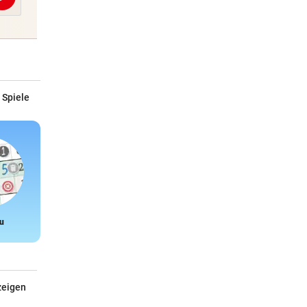
Abschicken
 Spiele
u
Snake
zeigen