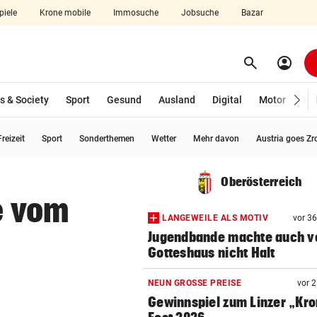
piele
Krone mobile
Immosuche
Jobsuche
Bazar
search
account_circle
Menü aufklappen
Suchen
s & Society
Sport
Gesund
Ausland
Digital
Motor
Wir
reizeit
Sport
Sonderthemen
Wetter
Mehr davon
Austria goes Zr
len
Oberösterreich
te vom
LANGEWEILE ALS MOTIV
vor 3
Jugendbande machte auch v
Gotteshaus nicht Halt
NEUN GROSSE PREISE
vor 
Gewinnspiel zum Linzer „Kr