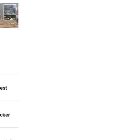
est
acker