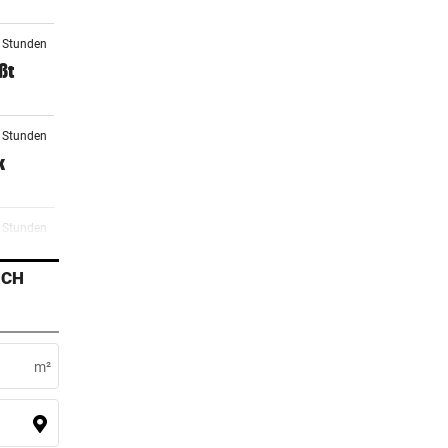
8 Stunden
ßt
0 Stunden
k
1 Stunden
ICH
4 Stunden
oft
m²
5 Stunden