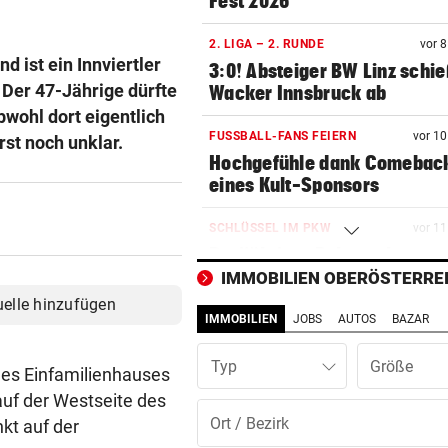
Fest 2026
2. LIGA – 2. RUNDE
vor 
 ist ein Innviertler
3:0! Absteiger BW Linz schie
Der 47-Jährige dürfte
Wacker Innsbruck ab
bwohl dort eigentlich
FUSSBALL-FANS FEIERN
vor 1
rst noch unklar.
Hochgefühle dank Comebac
eines Kult-Sponsors
SCHLÜSSEL IM PKW
vor 1
Dreijähriger Bub wurde aus
heißem Auto gerettet
IMMOBILIEN OBERÖSTERRE
uelle hinzufügen
IMMOBILIEN
JOBS
AUTOS
BAZAR
ZANK WÄHREND FERIEN
vor 1
Geschwister: Warum jetzt so 
Typ
die Fetzen fliegen
nes Einfamilienhauses
auf der Westseite des
JUGENDLICHE ALS OPFER
vor 1
kt auf der
Penisbilder verschickt: So