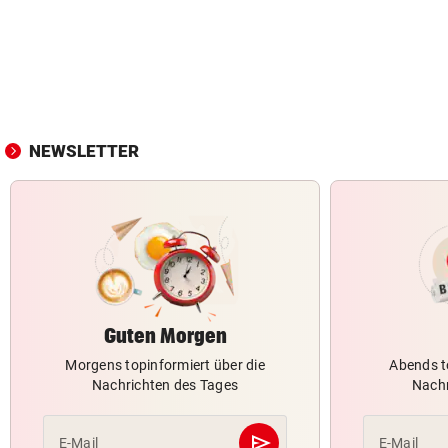
NEWSLETTER
Guten Morgen
Morgens topinformiert über die
Abends t
Nachrichten des Tages
Nachr
send
E-Mail
E-Mail