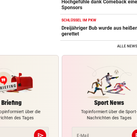
Hochgefühle dank Comeback eines
Sponsors
SCHLÜSSEL IM PKW
Dreijähriger Bub wurde aus heiße
gerettet
ALLE NEWS
Briefing
Sport News
opinformiert über die
Topinformiert über die Sport
ichten des Tages
Nachrichten des Tages
send
s
E-Mail