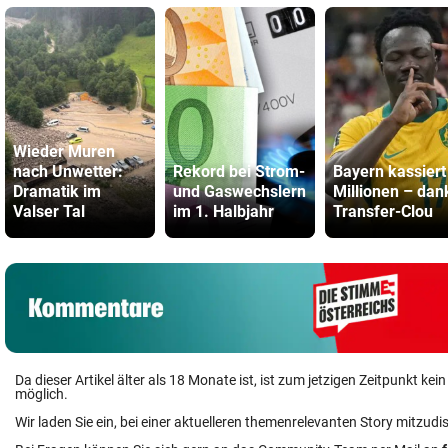
Wieder Muren
nach Unwetter:
Rekord bei Strom-
Bayern kassiert
Dramatik im
und Gaswechslern
Millionen – dan
Valser Tal
im 1. Halbjahr
Transfer-Clou
Da dieser Artikel älter als 18 Monate ist, ist zum jetzigen Zeitpunkt k
möglich.
Wir laden Sie ein, bei einer aktuelleren themenrelevanten Story mitzudi