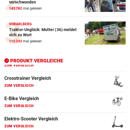
verschwunden
Crosstrainer Vergleich
143.762
mal gelesen
ZUM VERGLEICH
E-Bike Vergleich
VORARLBERG
Traktor-Unglück: Mutter (36) meldet
ZUM VERGLEICH
sich zu Wort
112.243
mal gelesen
Elektro-Scooter Vergleich
ZUM VERGLEICH
PRODUKT VERGLEICHE
Ergometer Vergleich
ZUM VERGLEICH
Fahrrad Test
ZUM VERGLEICH
Fahrradanhänger Vergleich
ZUM VERGLEICH
Faszienrolle Vergleich