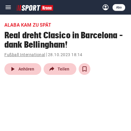
menu
account_circle
Navigation
Anmelden
Abo
close
Schließen
ein-/ausklappen
ALABA KAM ZU SPÄT
Abonnieren
Real dreht Clasico in Barcelona –
dank Bellingham!
account_circle
arrow_right
Anmelden
Fußball International
28.10.2023 18:14
pin_drop
arrow_right
Bundesland auswäh
Wien
play_arrow
Anhören
Teilen
bookmark
Merkliste
Suchbegriff
search
eingeben