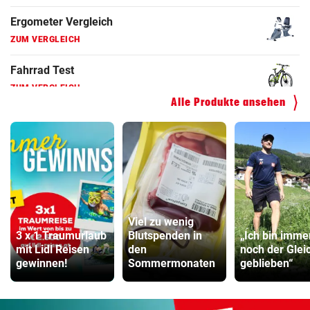
ZUM VERGLEICH
Hoverboard Vergleich
ZUM VERGLEICH
Kinderfahrrad Vergleich
Alle Produkte ansehen
ZUM VERGLEICH
Viel zu wenig
3 x 1 Traumurlaub
Blutspenden in
„Ich bin imme
mit Lidl Reisen
den
noch der Glei
gewinnen!
Sommermonaten
geblieben“