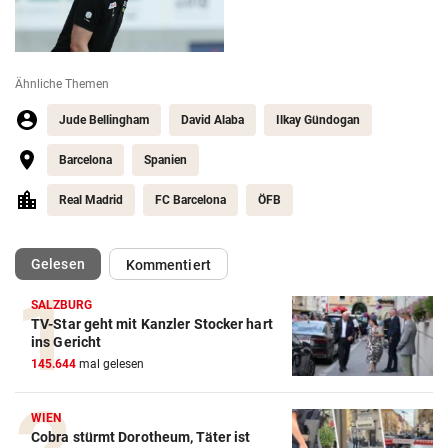
Ähnliche Themen
Jude Bellingham
David Alaba
Ilkay Gündogan
Barcelona
Spanien
Real Madrid
FC Barcelona
ÖFB
(ausgewählt)
Gelesen
Kommentiert
SALZBURG
TV-Star geht mit Kanzler Stocker hart
ins Gericht
145.644
mal gelesen
Action-Cam Vergleich
ZUM VERGLEICH
WIEN
Cobra stürmt Dorotheum, Täter ist