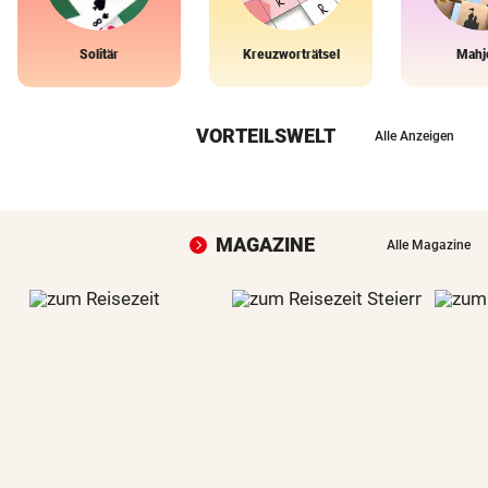
Solitär
Kreuzworträtsel
Mahj
VORTEILSWELT
Alle Anzeigen
MAGAZINE
Alle Magazine