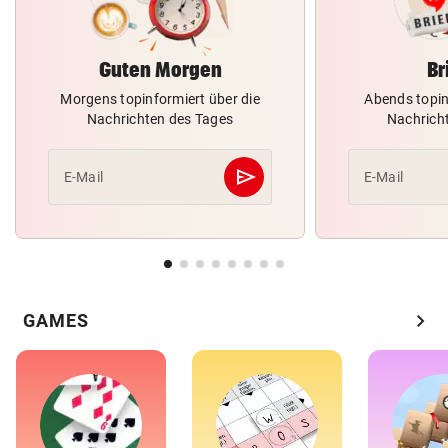
Guten Morgen
Br
Morgens topinformiert über die
Abends topin
Nachrichten des Tages
Nachrich
send
E-Mail
E-Mail
Abschicken
chevron_right
GAMES