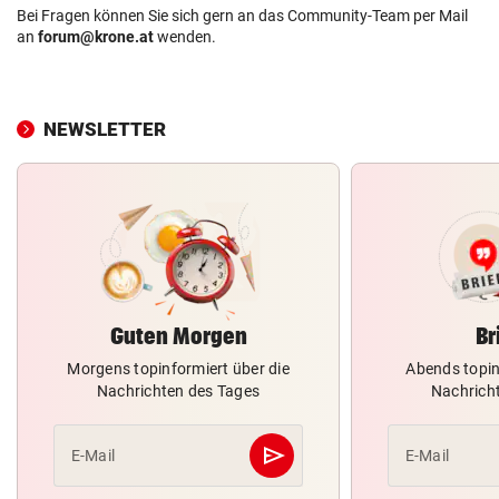
Bei Fragen können Sie sich gern an das Community-Team per Mail
an
forum@krone.at
wenden.
NEWSLETTER
Guten Morgen
Br
Morgens topinformiert über die
Abends topin
Nachrichten des Tages
Nachrich
send
E-Mail
E-Mail
Abschicken