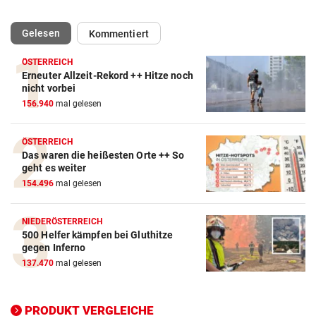
(ausgewählt)
Gelesen
Kommentiert
ÖSTERREICH
Erneuter Allzeit-Rekord ++ Hitze noch
Action-Cam Vergleich
nicht vorbei
156.940
mal gelesen
ZUM VERGLEICH
Crosstrainer Vergleich
ÖSTERREICH
Das waren die heißesten Orte ++ So
ZUM VERGLEICH
geht es weiter
154.496
mal gelesen
E-Bike Vergleich
ZUM VERGLEICH
NIEDERÖSTERREICH
500 Helfer kämpfen bei Gluthitze
Elektro-Scooter Vergleich
gegen Inferno
ZUM VERGLEICH
137.470
mal gelesen
Ergometer Vergleich
ZUM VERGLEICH
PRODUKT VERGLEICHE