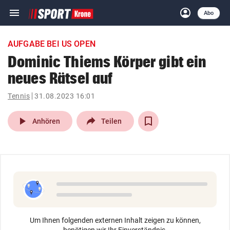
menu
account_circle
Navigation
Anmelden
Abo
close
Schließen
ein-/ausklappen
AUFGABE BEI US OPEN
Abonnieren
Dominic Thiems Körper gibt ein
neues Rätsel auf
account_circle
arrow_right
Anmelden
Tennis
31.08.2023 16:01
pin_drop
arrow_right
Bundesland auswäh
Wien
play_arrow
Anhören
Teilen
bookmark
Merkliste
Suchbegriff
search
eingeben
Um Ihnen folgenden externen Inhalt zeigen zu können,