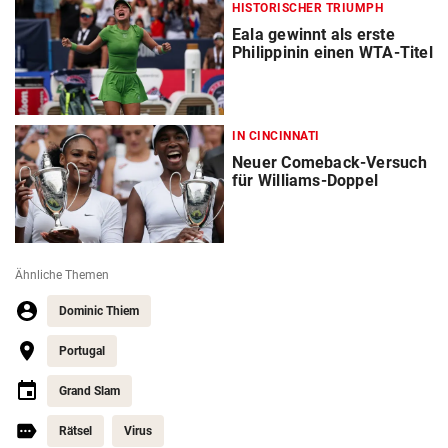
HISTORISCHER TRIUMPH
Eala gewinnt als erste
Philippinin einen WTA-Titel
IN CINCINNATI
Neuer Comeback-Versuch
für Williams-Doppel
Ähnliche Themen
Dominic Thiem
Portugal
Grand Slam
Rätsel
Virus