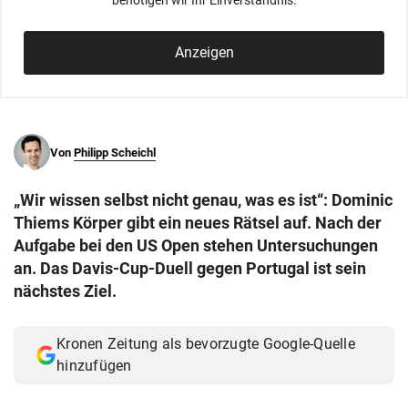
benötigen wir Ihr Einverständnis.
© Krone Multimedia GmbH & Co KG 2026
Muthgasse 2, 1190 Wien
Anzeigen
Von
Philipp Scheichl
„Wir wissen selbst nicht genau, was es ist“: Dominic
Thiems Körper gibt ein neues Rätsel auf. Nach der
Aufgabe bei den US Open stehen Untersuchungen
an. Das Davis-Cup-Duell gegen Portugal ist sein
nächstes Ziel.
Kronen Zeitung als bevorzugte Google-Quelle
hinzufügen