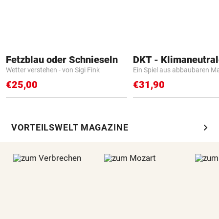
Fetzblau oder Schnieseln
Wetter verstehen - von Sigi Fink
Ein Spiel aus abbaubaren Ma
€25,00
€31,90
chevron_right
VORTEILSWELT MAGAZINE