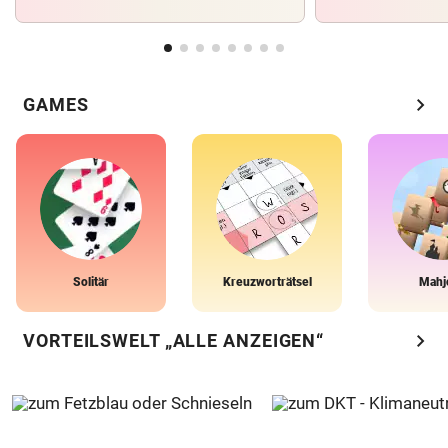
chevron_right
GAMES
Solitär
Kreuzworträtsel
Mahj
chevron_right
VORTEILSWELT „ALLE ANZEIGEN“