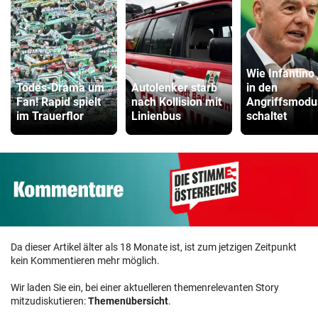
Wie Infantino 
Todes-Drama um
Autolenker starb
in den
Fan! Rapid spielt
nach Kollision mit
Angriffsmodu
im Trauerflor
Linienbus
schaltet
Da dieser Artikel älter als 18 Monate ist, ist zum jetzigen Zeitpunkt
kein Kommentieren mehr möglich.
Wir laden Sie ein, bei einer aktuelleren themenrelevanten Story
mitzudiskutieren:
Themenübersicht
.