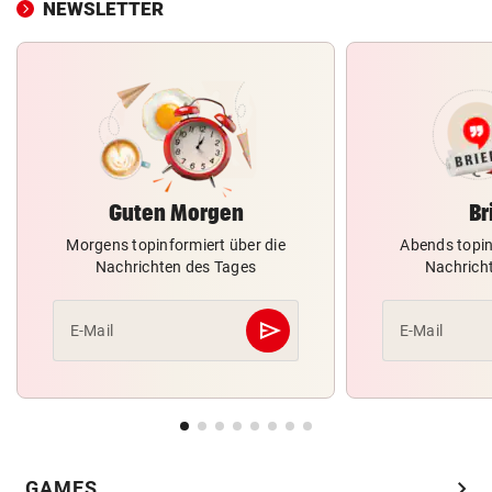
NEWSLETTER
Guten Morgen
Br
Morgens topinformiert über die
Abends topin
Nachrichten des Tages
Nachrich
send
E-Mail
E-Mail
Abschicken
chevron_right
GAMES