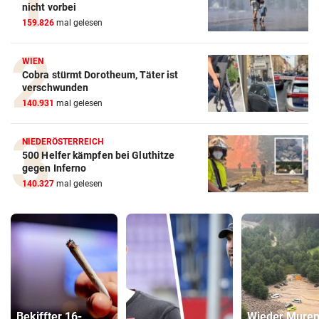
nicht vorbei
159.826
mal gelesen
WIEN
Cobra stürmt Dorotheum, Täter ist
verschwunden
140.931
mal gelesen
NIEDERÖSTERREICH
500 Helfer kämpfen bei Gluthitze
gegen Inferno
140.327
mal gelesen
Bekiffter 16-
Wieder Mure