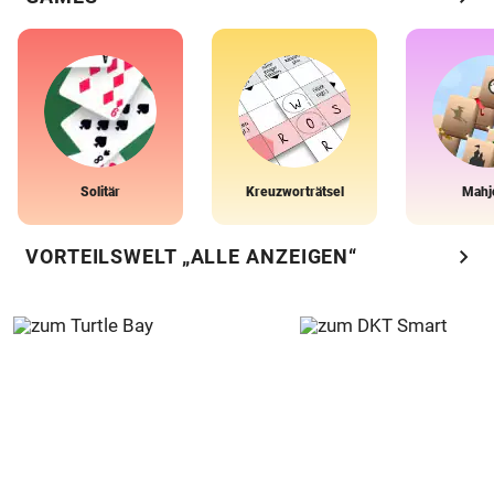
Solitär
Kreuzworträtsel
Mahj
chevron_right
VORTEILSWELT „ALLE ANZEIGEN“