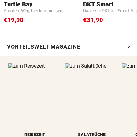
Turtle Bay
DKT Smart
Aus dem Weg, hier kommen wir!
Das erste DKT mit Smart-Ap
€19,90
€31,90
chevron_right
VORTEILSWELT MAGAZINE
REISEZEIT
SALATKÜCHE