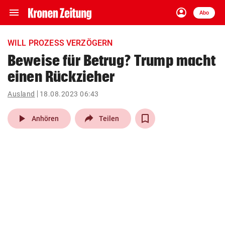
menu
account_circle
Navigation
Anmelden
Abo
close
Schließen
ein-/ausklappen
WILL PROZESS VERZÖGERN
Abonnieren
Beweise für Betrug? Trump macht
einen Rückzieher
account_circle
arrow_right
Anmelden
Ausland
18.08.2023 06:43
pin_drop
arrow_right
Bundesland auswäh
Wien
play_arrow
Anhören
Teilen
bookmark
Merkliste
Suchbegriff
search
eingeben