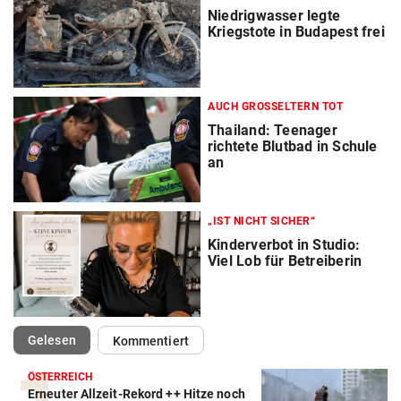
Niedrigwasser legte
Kriegstote in Budapest frei
AUCH GROSSELTERN TOT
Thailand: Teenager
richtete Blutbad in Schule
an
„IST NICHT SICHER“
Kinderverbot in Studio:
Viel Lob für Betreiberin
(ausgewählt)
Gelesen
Kommentiert
ÖSTERREICH
Erneuter Allzeit-Rekord ++ Hitze noch