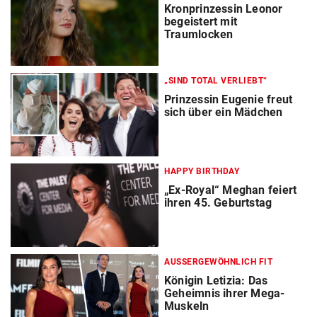
Kronprinzessin Leonor
begeistert mit
Traumlocken
„SIND TOTAL VERLIEBT“
Prinzessin Eugenie freut
sich über ein Mädchen
HAPPY BIRTHDAY
„Ex-Royal“ Meghan feiert
ihren 45. Geburtstag
AUSSERGEWÖHNLICH FIT
Königin Letizia: Das
Geheimnis ihrer Mega-
Muskeln