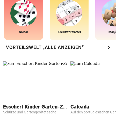
Solitär
Kreuzworträtsel
Mahj
chevron_right
VORTEILSWELT „ALLE ANZEIGEN“
Esschert Kinder Garten-Zubehör
Calcada
Schürze und Gartengerätetasche
Auf den portugiesischen G