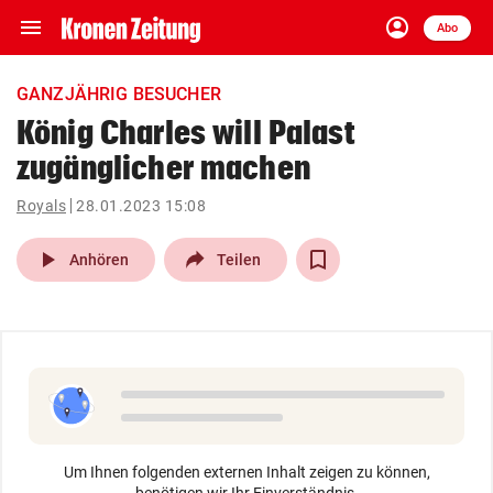
menu
account_circle
Navigation
Anmelden
Abo
close
Schließen
ein-/ausklappen
GANZJÄHRIG BESUCHER
Abonnieren
König Charles will Palast
zugänglicher machen
account_circle
arrow_right
Anmelden
Royals
28.01.2023 15:08
pin_drop
arrow_right
Bundesland auswäh
Wien
play_arrow
Anhören
Teilen
bookmark
Merkliste
Suchbegriff
search
eingeben
Um Ihnen folgenden externen Inhalt zeigen zu können,