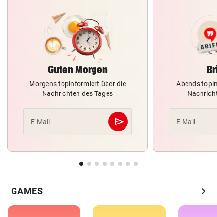
Guten Morgen
Br
Morgens topinformiert über die
Abends topin
Nachrichten des Tages
Nachrich
send
E-Mail
E-Mail
Abschicken
chevron_right
GAMES