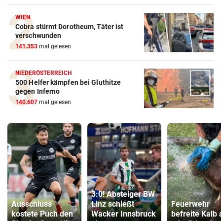
WIEN
Cobra stürmt Dorotheum, Täter ist
verschwunden
141.353
mal gelesen
NIEDERÖSTERREICH
500 Helfer kämpfen bei Gluthitze
gegen Inferno
140.607
mal gelesen
3:0! Absteiger BW
Ausschluss
Linz schießt
Feuerwehr
kostete Puch den
Wacker Innsbruck
befreite Kalb