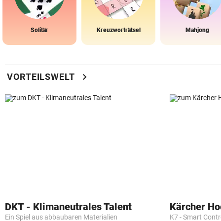
Solitär
Kreuzworträtsel
Mahjong
chevron_right
VORTEILSWELT
DKT - Klimaneutrales Talent
Kärcher Ho
Ein Spiel aus abbaubaren Materialien
K7 - Smart Cont