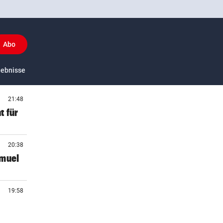
Abo
y
gebnisse
US-Sport
21:48
t für
20:38
amuel
19:58