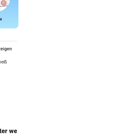
u
Snake
zeigen
ter weiß
Tom Turbo
Kinderbücher von Thomas Brezina