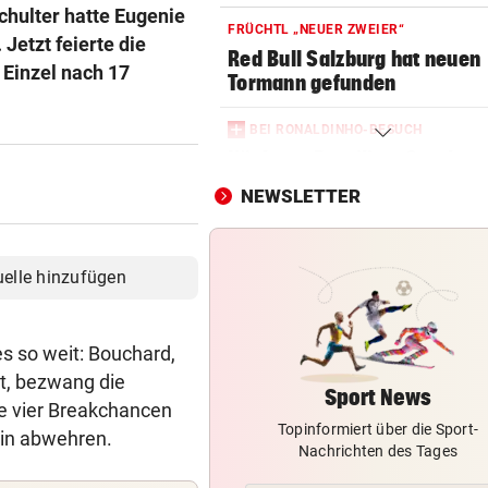
chulter hatte Eugenie
FRÜCHTL „NEUER ZWEIER“
Jetzt feierte die
Red Bull Salzburg hat neuen
 Einzel nach 17
Tormann gefunden
BEI RONALDINHO-BESUCH
Nächster Brasilien-Star ko
den Wörthersee
NEWSLETTER
DANK MEGA-ABLÖSE
Ex-Salzburg-Coach überni
uelle hinzufügen
Premier-League-Klub
CHAMPIONS-LEAGUE-QUALI
es so weit: Bouchard,
Darum spielte Sturm Graz o
gt, bezwang die
Brustsponsor
Sport News
le vier Breakchancen
Topinformiert über die Sport-
CHAMPIONS-LEAGUE-QUALI
rin abwehren.
Nachrichten des Tages
Tor-Spektakel! St. Pölten be
Young Boys Bern