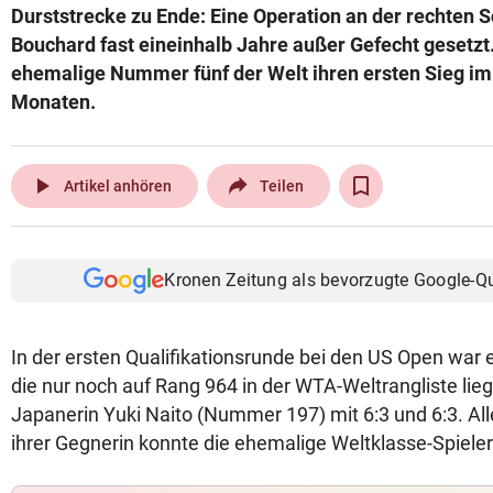
Durststrecke zu Ende: Eine Operation an der rechten S
© Krone Multimedia GmbH & Co KG 2026
Bouchard fast eineinhalb Jahre außer Gefecht gesetzt. 
Muthgasse 2, 1190 Wien
ehemalige Nummer fünf der Welt ihren ersten Sieg im
Monaten.
play_arrow
Artikel anhören
Teilen
Kronen Zeitung als bevorzugte Google-Q
In der ersten Qualifikationsrunde bei den US Open war 
die nur noch auf Rang 964 in der WTA-Weltrangliste lie
Japanerin Yuki Naito (Nummer 197) mit 6:3 und 6:3. Al
ihrer Gegnerin konnte die ehemalige Weltklasse-Spiele