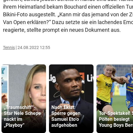
ihrem Heimatland bekam Bouchard einen offiziellen Tu
Bikini-Foto ausgestellt. „Kann mir das jemand von der 
Van Open erklären?“ Dazu setzte sie ein lachendes Emoj
reagierte, stellte prompt ein neues Dokument aus.
Tennis
24.08.2022 12:55
„Traumschiff“-
Nach Eklat:
Star Nele Schepe
Sperre gegen
Tor-Spektakel! 
nackt im
Samuel Eto‘o
Pölten besiegt
„Playboy“
aufgehoben
Young Boys Ber