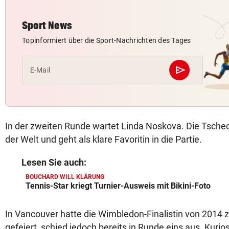
Sport News
Topinformiert über die Sport-Nachrichten des Tages
send
E-Mail
Abschicken
In der zweiten Runde wartet Linda Noskova. Die Tsche
der Welt und geht als klare Favoritin in die Partie.
Lesen Sie auch:
BOUCHARD WILL KLÄRUNG
Tennis-Star kriegt Turnier-Ausweis mit Bikini-Foto
In Vancouver hatte die Wimbledon-Finalistin von 2014 
gefeiert, schied jedoch bereits in Runde eins aus. Kurio