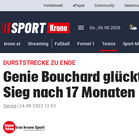
Vorteilswelt
ePaper
Community
Gewinns
close
Schließen
menu
Menü aufklappen
Do., 06.08.2026
Abonnieren
(ausgewäh
krone.at
Streaming
Fußball
Formel 1
Tennis
Sport-M
account_circle
arrow_right
Anmelden
DURSTSTRECKE ZU ENDE
pin_drop
arrow_right
Bundesland auswäh
Wien
Genie Bouchard glückt
bookmark
Merkliste
Sieg nach 17 Monaten
Suchbegriff
Tennis
24.08.2022 12:55
search
eingeben
Von
krone Sport