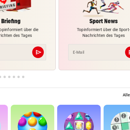
Briefing
Sport News
opinformiert über die
Topinformiert über die Sport
ichten des Tages
Nachrichten des Tages
send
s
E-Mail
Abschicken
Alle