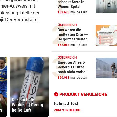
schockt Ärzte in
rnier-Ausweis mit
Wiener Spital
Action-Cam Vergleich
Zulassungsstelle der
163.626
mal gelesen
i. Der Veranstalter
ZUM VERGLEICH
ÖSTERREICH
Das waren die
Crosstrainer Vergleich
heißesten Orte ++
ZUM VERGLEICH
So geht es weiter
152.054
mal gelesen
E-Bike Vergleich
ZUM VERGLEICH
ÖSTERREICH
Erneuter Allzeit-
Elektro-Scooter Vergleich
Rekord ++ Hitze
noch nicht vorbei
ZUM VERGLEICH
150.983
mal gelesen
Ergometer Vergleich
ZUM VERGLEICH
PRODUKT VERGLEICHE
Pongauer (51)
500 Helfer
St.
Der nächste
bedrohte
kämpfen be
Fahrrad Test
Winter... | Genug
Supermarkt-
Gluthitze g
n
heiße Luft
Mitarbeiterin
Inferno
ZUM VERGLEICH