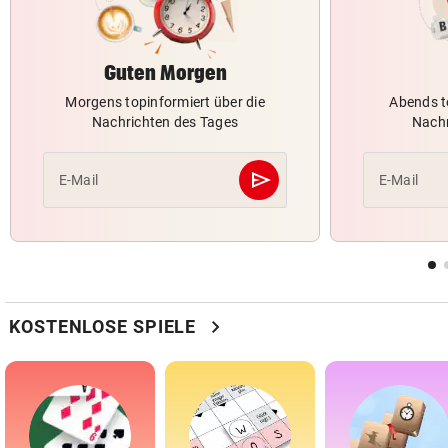
Guten Morgen
Morgens topinformiert über die
Abends t
Nachrichten des Tages
Nachr
send
E-Mail
E-Mail
Abschicken
chevron_right
KOSTENLOSE SPIELE