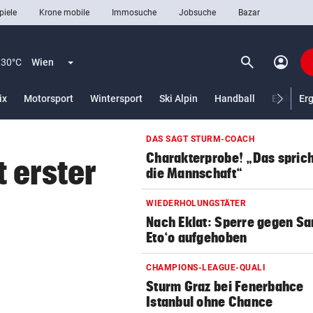
piele
Krone mobile
Immosuche
Jobsuche
Bazar
search
account_circle
Menü aufklappen
Suchen
30°C
Wien
lt)
ix
Motorsport
Wintersport
Ski Alpin
Handball
Eishocke
Er
DAS SAGT STURM-COACH
len
Charakterprobe! „Das sprich
 erster
die Mannschaft“
WIEDERHOLUNGSTÄTER
Nach Eklat: Sperre gegen S
Eto‘o aufgehoben
CHAMPIONS-LEAGUE-QUALI
Sturm Graz bei Fenerbahce
Istanbul ohne Chance