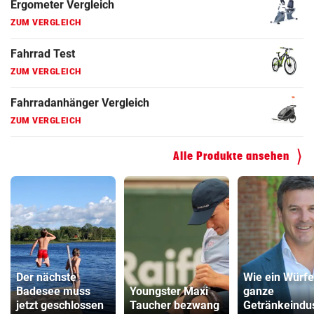
Faszienrolle Vergleich
ZUM VERGLEICH
Hoverboard Vergleich
ZUM VERGLEICH
Kinderfahrrad Vergleich
ZUM VERGLEICH
Alle Produkte ansehen
Der nächste
Wie ein Würfe
Badesee muss
Youngster Maxi
ganze
jetzt geschlossen
Taucher bezwang
Getränkeindus