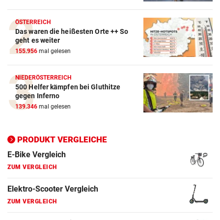
Crosstrainer Vergleich
ÖSTERREICH
Das waren die heißesten Orte ++ So
ZUM VERGLEICH
geht es weiter
155.956
mal gelesen
E-Bike Vergleich
ZUM VERGLEICH
NIEDERÖSTERREICH
500 Helfer kämpfen bei Gluthitze
Elektro-Scooter Vergleich
gegen Inferno
ZUM VERGLEICH
139.346
mal gelesen
Ergometer Vergleich
ZUM VERGLEICH
PRODUKT VERGLEICHE
Fahrrad Test
ZUM VERGLEICH
Fahrradanhänger Vergleich
ZUM VERGLEICH