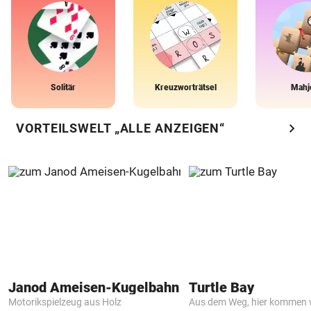
Solitär
Kreuzworträtsel
Mahj
chevron_right
VORTEILSWELT „ALLE ANZEIGEN“
Janod Ameisen-Kugelbahn
Turtle Bay
Motorikspielzeug aus Holz
Aus dem Weg, hier kommen w