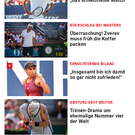
„Das schlechteste Match“
RÜCKSCHLAG BEI MASTERS
Überraschung! Zverev
muss früh die Koffer
packen
ERNÜCHTERNDE BILANZ
„Insgesamt bin ich damit
so gar nicht zufrieden!“
ABSTURZ GEHT WEITER
Tränen-Drama um
ehemalige Nummer vier
der Welt