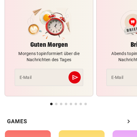
Guten Morgen
Br
Morgens topinformiert über die
Abends topin
Nachrichten des Tages
Nachrich
send
E-Mail
E-Mail
Abschicken
chevron_right
GAMES