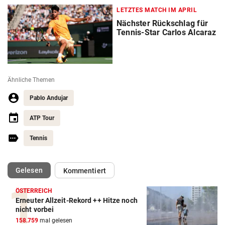
LETZTES MATCH IM APRIL
Nächster Rückschlag für
Tennis-Star Carlos Alcaraz
Ähnliche Themen
Pablo Andujar
ATP Tour
Tennis
(ausgewählt)
Gelesen
Kommentiert
ÖSTERREICH
Erneuter Allzeit-Rekord ++ Hitze noch
Action-Cam Vergleich
nicht vorbei
158.759
mal gelesen
ZUM VERGLEICH