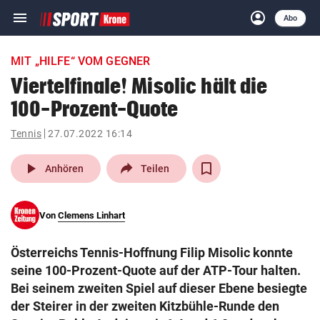
menu
account_circle
Navigation
Anmelden
Abo
close
Schließen
ein-/ausklappen
MIT „HILFE“ VOM GEGNER
Abonnieren
Viertelfinale! Misolic hält die
100-Prozent-Quote
account_circle
arrow_right
Anmelden
Tennis
27.07.2022 16:14
pin_drop
arrow_right
Bundesland auswäh
Wien
play_arrow
Anhören
Teilen
bookmark
Merkliste
Von
Clemens Linhart
Suchbegriff
search
Österreichs Tennis-Hoffnung Filip Misolic konnte
eingeben
seine 100-Prozent-Quote auf der ATP-Tour halten.
Bei seinem zweiten Spiel auf dieser Ebene besiegte
der Steirer in der zweiten Kitzbühle-Runde den