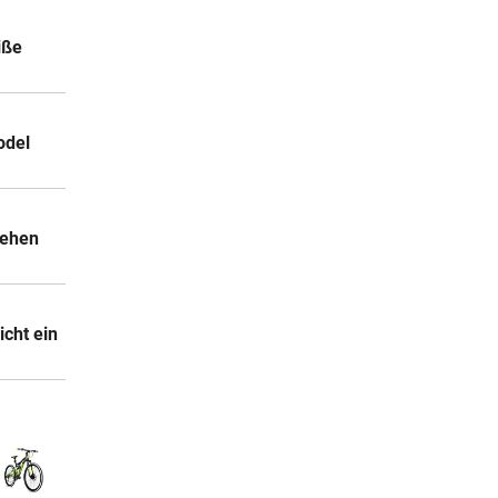
iße
odel
sehen
icht ein