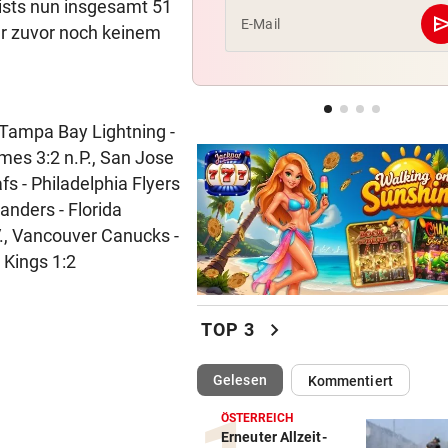
sists nun insgesamt 51
se
E-Mail
ar zuvor noch keinem
CONFERENCE LEAGUE
Sieg! Austria stößt die Tür z
Play-off weit auf
 Tampa Bay Lightning -
MITTEN IN HITZEWELLE
ames 3:2 n.P., San Jose
Irre! Salzburg – Pafos wegen
Sintflut unterbrochen
s - Philadelphia Flyers
anders - Florida
.V., Vancouver Canucks -
 Kings 1:2
chevron_right
TOP 3
(ausgewählt)
Gelesen
Kommentiert
ÖSTERREICH
Erneuter Allzeit-