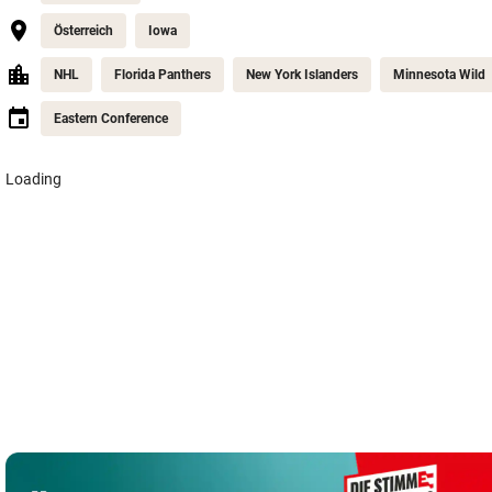
Österreich
Iowa
NHL
Florida Panthers
New York Islanders
Minnesota Wild
Eastern Conference
Loading