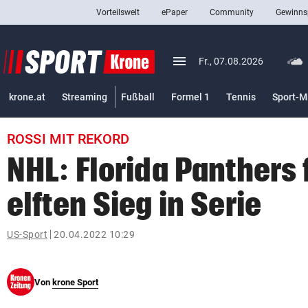
Vorteilswelt
ePaper
Community
Gewinns
close
Schließen
menu
Menü aufklappen
Fr., 07.08.2026
Abonnieren
krone.at
Streaming
Fußball
Formel 1
Tennis
Sport-M
account_circle
arrow_right
Anmelden
ROSSI MIT REKORD
pin_drop
arrow_right
Bundesland auswäh
Wien
NHL: Florida Panthers 
bookmark
Merkliste
elften Sieg in Serie
Suchbegriff
US-Sport
20.04.2022 10:29
search
eingeben
Von
krone Sport