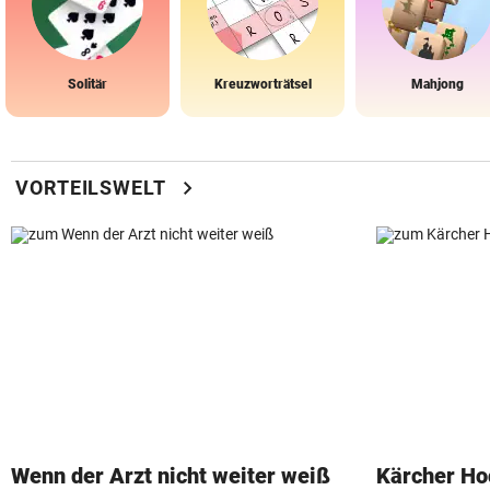
Solitär
Kreuzworträtsel
Mahjong
chevron_right
VORTEILSWELT
Wenn der Arzt nicht weiter weiß
Kärcher Ho