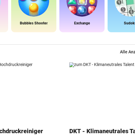
Bubbles Shooter
Exchange
Sudok
Alle An
chdruckreiniger
DKT - Klimaneutrales T