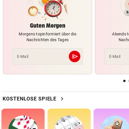
Guten Morgen
Morgens topinformiert über die
Abends t
Nachrichten des Tages
Nachr
send
E-Mail
E-Mail
Abschicken
chevron_right
KOSTENLOSE SPIELE