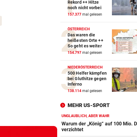
Rekord ++ Hitze
noch nicht vorbei
157.377
mal gelesen
ÖSTERREICH
Das waren die
heißesten Orte ++
So geht es weiter
154.797
mal gelesen
NIEDERÖSTERREICH
500 Helfer kämpfen
bei Gluthitze gegen
Inferno
138.114
mal gelesen
MEHR US-SPORT
UNGLAUBLICH, ABER WAHR
Warum der „König“ auf 100 Mio. D
verzichtet