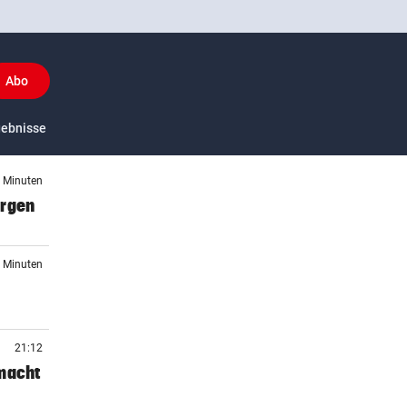
Abo
(ausgewählt)
y
gebnisse
US-Sport
7 Minuten
orgen
2 Minuten
21:12
 macht