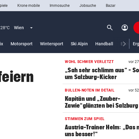
piele
Krone mobile
Immosuche
Jobsuche
Bazar
search
account_circle
Menü aufklappen
Suchen
28°C
Wien
ix
Motorsport
Wintersport
Ski Alpin
Handball
Eishocke
Er
WOHL SCHWER VERLETZT
vor 2
len
„Sah sehr schlimm aus“ – S
feiern
um Salzburg-Kicker
BULLEN-NOTEN IM DETAIL
vor 5
Kapitän und „Zauber-
Zawie“glänzten bei Salzburg
STIMMEN ZUM SPIEL
Austria-Trainer Helm: „Das
uns besser!“