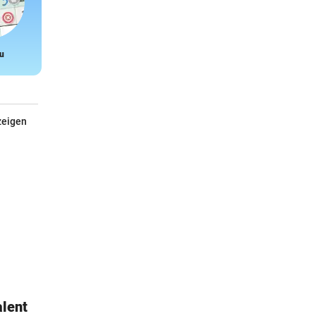
u
Snake
zeigen
alent
DKT Smart