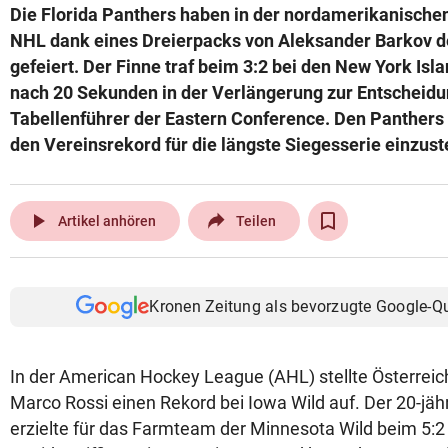
Die Florida Panthers haben in der nordamerikanischen
© Krone Multimedia GmbH & Co KG 2026
NHL dank eines Dreierpacks von Aleksander Barkov den
Muthgasse 2, 1190 Wien
gefeiert. Der Finne traf beim 3:2 bei den New York Is
nach 20 Sekunden in der Verlängerung zur Entscheidu
Tabellenführer der Eastern Conference. Den Panthers f
den Vereinsrekord für die längste Siegesserie einzust
play_arrow
Artikel anhören
Teilen
Kronen Zeitung als bevorzugte Google-Q
In der American Hockey League (AHL) stellte Österrei
Marco Rossi einen Rekord bei Iowa Wild auf. Der 20-jäh
erzielte für das Farmteam der Minnesota Wild beim 5:2