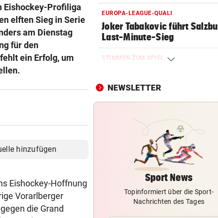
 Eishockey-Profiliga
EUROPA-LEAGUE-QUALI
 elften Sieg in Serie
Joker Tabakovic führt Salzbu
landers am Dienstag
Last-Minute-Sieg
ng für den
ehlt ein Erfolg, um
STIMMEN ZUM SPIEL
ellen.
Sportboss Katzer: „Fahren
superhappy nach Hause“
NEWSLETTER
ORKAN, KEIN STROM & CO
Skurrilitäten in der Red Bull
häufen sich
WASSERSPRINGEN
uelle hinzufügen
Knoll bei EM Achter vom Tur
Lotfi auf Rang 12!
Sport News
chs Eishockey-Hoffnung
Topinformiert über die Sport-
SCHON NÄCHSTE SAISON
rige Vorarlberger
Nachrichten des Tages
F1-Boss verrät: Es wird mehr
 gegen die Grand
Sprintrennen geben