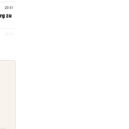
20:51
rg zu
20:15
20:06
 Arena
19:47
m ++
Guten Morgen
Morgens topinformiert über die
19:46
Nachrichten des Tages