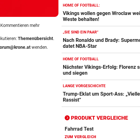
HOME OF FOOTBALL:
Vikings wollen gegen Wroclaw we
Weste behalten!
Action-Cam Vergleich
ein Kommentieren mehr
ZUM VERGLEICH
„SIE SIND EIN PAAR“
skutieren:
Themenübersicht
.
Nach Ronaldo und Brady: Superm
Crosstrainer Vergleich
datet NBA-Star
forum@krone.at
wenden.
ZUM VERGLEICH
HOME OF FOOTBALL
E-Bike Vergleich
Nächster Vikings-Erfolg: Florenz 
ZUM VERGLEICH
und siegen
Elektro-Scooter Vergleich
LANGE VORGESCHICHTE
Trump-Eklat um Sport-Ass: „Vielle
ZUM VERGLEICH
Rassist“
Ergometer Vergleich
ZUM VERGLEICH
PRODUKT VERGLEICHE
Fahrrad Test
ZUM VERGLEICH