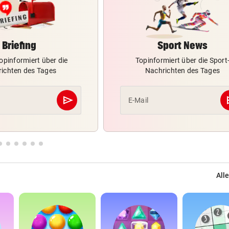
Briefing
Sport News
opinformiert über die
Topinformiert über die Sport
ichten des Tages
Nachrichten des Tages
send
s
E-Mail
Abschicken
Alle