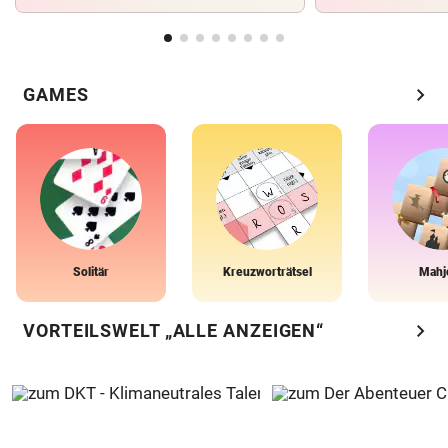
chevron_right
GAMES
Solitär
Kreuzworträtsel
Mahj
chevron_right
VORTEILSWELT „ALLE ANZEIGEN“