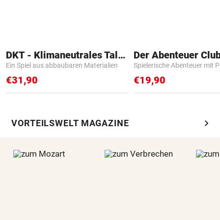
DKT - Klimaneutrales Talent
Der Abenteuer Clu
Ein Spiel aus abbaubaren Materialien
Spielerische Abenteuer mit P
€31,90
€19,90
chevron_right
VORTEILSWELT MAGAZINE