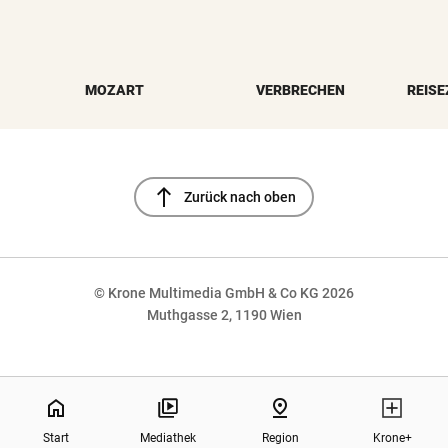
MOZART
VERBRECHEN
REISE
north
Zurück nach oben
© Krone Multimedia GmbH & Co KG 2026
Muthgasse 2, 1190 Wien
NaN%
home
pin_drop
Start
Mediathek
Region
Krone+