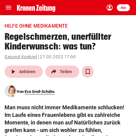
menu
account_circle
Navigation
Anmelden
Abo
close
Schließen
ein-/ausklappen
HILFE OHNE MEDIKAMENTE
Abonnieren
Regelschmerzen, unerfüllter
Kinderwunsch: was tun?
account_circle
arrow_right
Anmelden
Gesund Konkret
27.03.2022 17:00
pin_drop
arrow_right
Bundesland auswäh
Wien
play_arrow
Anhören
Teilen
bookmark
Merkliste
Von
Eva Greil-Schähs
Suchbegriff
search
Man muss nicht immer Medikamente schlucken!
eingeben
Im Laufe eines Frauenlebens gibt es zahlreiche
Momente, in denen man auf Natürliches zurück
greifen kann - um sich wohler zu fühlen,