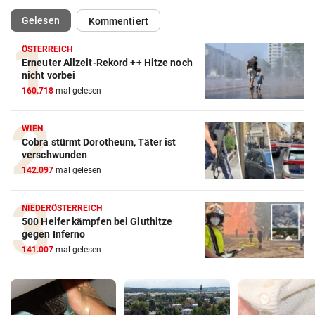
(ausgewählt)
Gelesen
Kommentiert
ÖSTERREICH
Erneuter Allzeit-Rekord ++ Hitze noch
nicht vorbei
160.718
mal gelesen
WIEN
Cobra stürmt Dorotheum, Täter ist
verschwunden
142.097
mal gelesen
NIEDERÖSTERREICH
500 Helfer kämpfen bei Gluthitze
gegen Inferno
141.007
mal gelesen