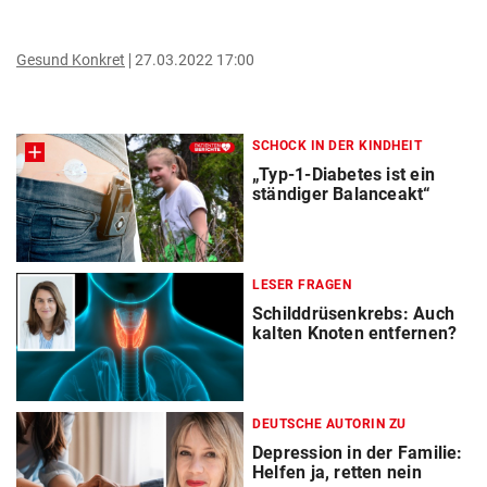
Gesund Konkret
27.03.2022 17:00
SCHOCK IN DER KINDHEIT
„Typ-1-Diabetes ist ein
ständiger Balanceakt“
LESER FRAGEN
Schilddrüsenkrebs: Auch
kalten Knoten entfernen?
DEUTSCHE AUTORIN ZU
Depression in der Familie:
Helfen ja, retten nein