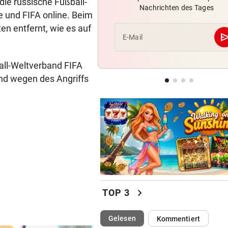
die russische Fußball-
Nachrichten des Tages
Uganda trauert! Teamspieler
e und FIFA online. Beim
Überfall ermordet
n entfernt, wie es auf
se
E-Mail
PINKELNIG VOR COMEBACK
„Habe so viel Kraft wie scho
ll-Weltverband FIFA
lange nicht mehr“
nd wegen des Angriffs
„AM BODEN ZERSTÖRT“
Ex-Olympionike spricht offe
seine Pornosucht
chevron_right
TOP 3
(ausgewählt)
Gelesen
Kommentiert