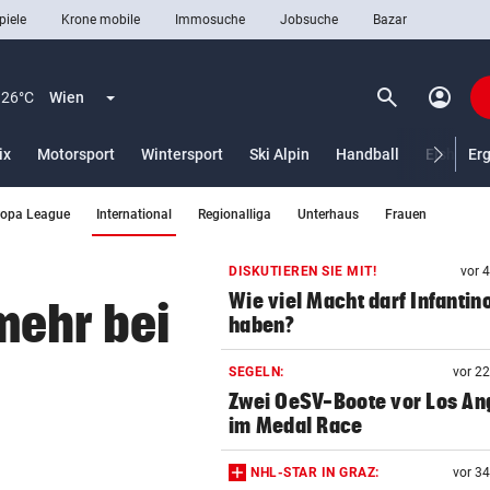
piele
Krone mobile
Immosuche
Jobsuche
Bazar
search
account_circle
Menü aufklappen
Suchen
26°C
Wien
ix
Motorsport
Wintersport
Ski Alpin
Handball
Eishocke
Er
(ausgewählt)
ropa League
International
Regionalliga
Unterhaus
Frauen
len
DISKUTIEREN SIE MIT!
vor 
Wie viel Macht darf Infantin
mehr bei
haben?
SEGELN:
vor 2
Zwei OeSV-Boote vor Los An
im Medal Race
NHL-STAR IN GRAZ:
vor 3