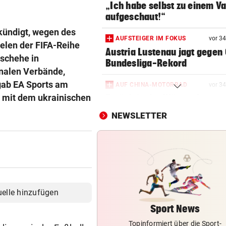
„Ich habe selbst zu einem V
aufgeschaut!“
ekündigt, wegen des
AUFSTEIGER IM FOKUS
vor 3
elen der FIFA-Reihe
Austria Lustenau jagt gegen
schehe in
Bundesliga-Rekord
onalen Verbände,
gab EA Sports am
AUF CHINA-MOTORRAD
vor 3
t mit dem ukrainischen
Zurück in der Wüste als erst
Werksfahrer
NEWSLETTER
TRANSFER-ÜBERRASCHUNG
vor 3
Barcelona-Kapitän vor Wech
zum FC Liverpool
ZU SAISONSTART ZURÜCK?
Lamparter meldet sich läche
uelle hinzufügen
aus der Klinik
Sport News
Topinformiert über die Sport-
WURDE NUR 27 JAHRE ALT