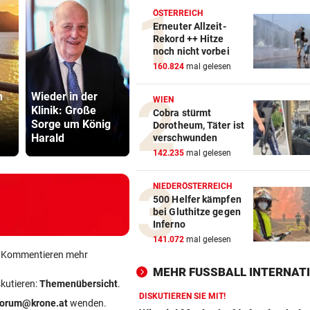
ÖSTERREICH
Erneuter Allzeit-
Rekord ++ Hitze
noch nicht vorbei
160.824
mal gelesen
n
Wieder in der
Mediziner
WIEN
Klinik: Große
verschiebt seine
Bub (4) vo
Cobra stürmt
Sorge um König
Pension für
(72) versch
Dorotheum, Täter ist
Harald
Patienten
und festge
verschwunden
142.235
mal gelesen
NIEDERÖSTERREICH
500 Helfer kämpfen
bei Gluthitze gegen
Inferno
141.072
mal gelesen
ein Kommentieren mehr
MEHR FUSSBALL INTERNATI
skutieren:
Themenübersicht
.
DISKUTIEREN SIE MIT!
forum@krone.at
wenden.