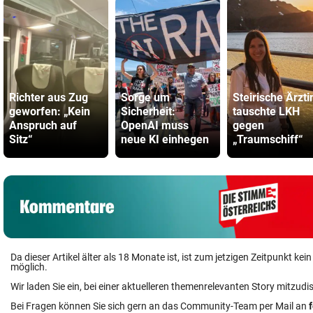
Richter aus Zug
Sorge um
Steirische Ärzti
geworfen: „Kein
Sicherheit:
tauschte LKH
Anspruch auf
OpenAI muss
gegen
Sitz“
neue KI einhegen
„Traumschiff“
Da dieser Artikel älter als 18 Monate ist, ist zum jetzigen Zeitpunkt k
möglich.
Wir laden Sie ein, bei einer aktuelleren themenrelevanten Story mitzudi
Bei Fragen können Sie sich gern an das Community-Team per Mail an