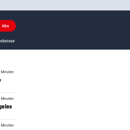
Abo
y
gebnisse
US-Sport
4 Minuten
o
2 Minuten
geles
4 Minuten