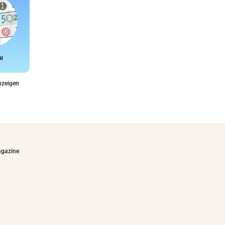
u
Snake
nzeigen
agazine