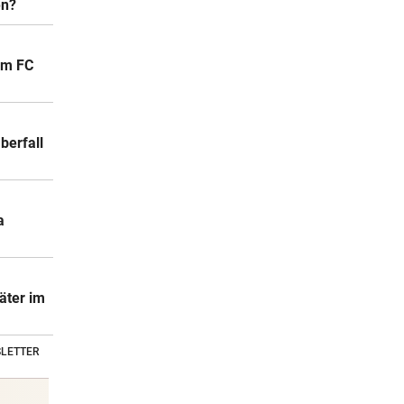
en?
um FC
berfall
a
äter im
LETTER