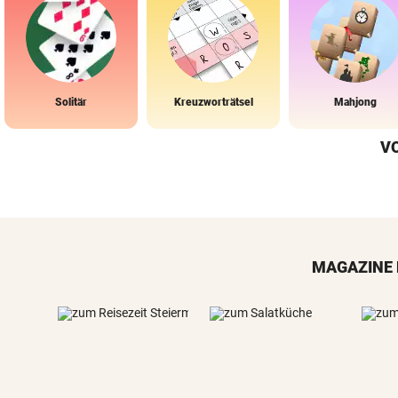
Solitär
Kreuzworträtsel
Mahjong
V
MAGAZINE 