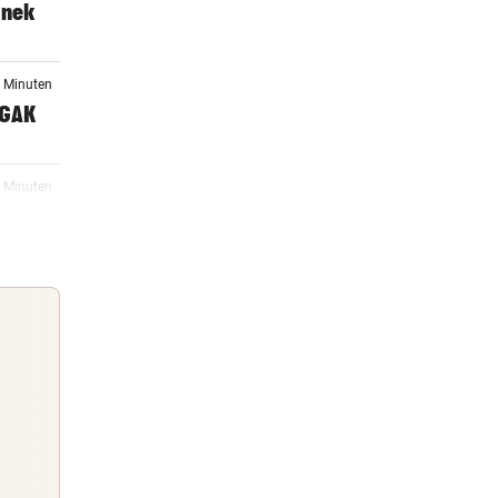
anek
4 Minuten
 GAK
4 Minuten
er
7 Minuten
sel
09:27
lnd
Guten Morgen
Morgens topinformiert über die
09:05