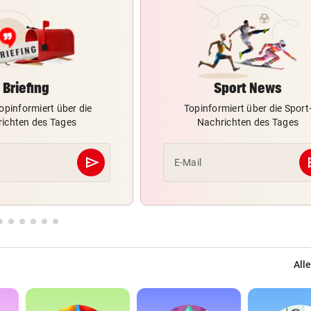
Briefing
Sport News
opinformiert über die
Topinformiert über die Sport
ichten des Tages
Nachrichten des Tages
send
s
E-Mail
Abschicken
Alle