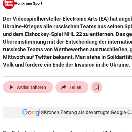
Von
krone Sport
© Krone Multimedia GmbH & Co KG 2026
Muthgasse 2, 1190 Wien
Der Videospielhersteller Electronic Arts (EA) hat ang
Ukraine-Krieges alle russischen Teams aus seinen Spi
und dem Eishockey-Spiel NHL 22 zu entfernen. Das ge
Übereinstimmung mit der Entscheidung der internati
russische Teams von Wettbewerben auszuschließen, 
Mittwoch auf Twitter bekannt. Man stehe in Solidaritä
Volk und fordere ein Ende der Invasion in die Ukraine.
play_arrow
Artikel anhören
Teilen
Kronen Zeitung als bevorzugte Google-Q