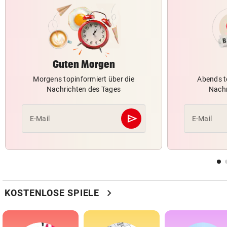
Guten Morgen
Morgens topinformiert über die
Abends t
Nachrichten des Tages
Nachr
send
E-Mail
E-Mail
Abschicken
chevron_right
KOSTENLOSE SPIELE