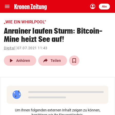
menu
account_circle
Navigation
Anmelden
Abo
close
Schließen
ein-/ausklappen
„WIE EIN WHIRLPOOL“
Abonnieren
Anrainer laufen Sturm: Bitcoin-
Mine heizt See auf!
account_circle
arrow_right
Anmelden
Digital
07.07.2021 11:43
pin_drop
arrow_right
Bundesland auswäh
Wien
play_arrow
Anhören
Teilen
bookmark
Merkliste
Suchbegriff
search
eingeben
Um Ihnen folgenden externen Inhalt zeigen zu können,