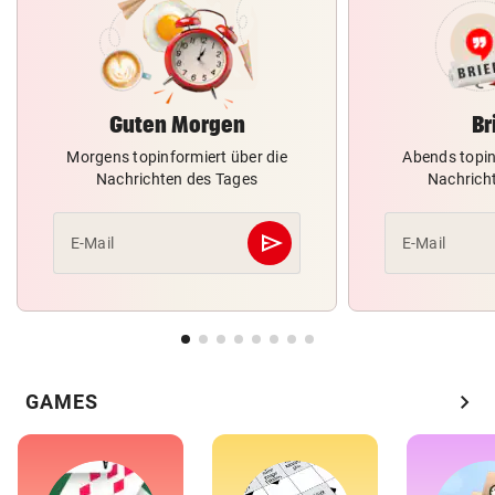
Guten Morgen
Br
Morgens topinformiert über die
Abends topin
Nachrichten des Tages
Nachrich
send
E-Mail
E-Mail
Abschicken
chevron_right
GAMES