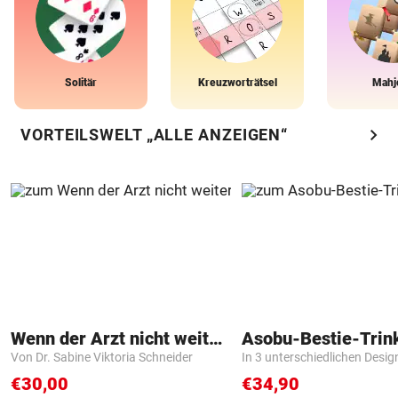
Solitär
Kreuzworträtsel
Mahj
chevron_right
VORTEILSWELT „ALLE ANZEIGEN“
Wenn der Arzt nicht weiter weiß
Asobu-Bestie-Trin
Von Dr. Sabine Viktoria Schneider
In 3 unterschiedlichen Desig
€30,00
€34,90