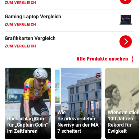
ZUM VERGLEICH
Gaming Laptop Vergleich
ZUM VERGLEICH
Grafikkarten Vergleich
ZUM VERGLEICH
Alle Produkte ansehen
Wie
Wienerin stie
Rückschlag kam
Bezirksvorsteher
100 Jahren
für „Captain Colin“
Nevrivy an der MA
Rekord für
im Zeitfahren
7 scheitert
Ewigkeit