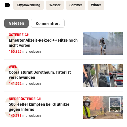
Kryptowährung
Wasser
Sommer
Winter
(ausgewählt)
Gelesen
Kommentiert
ÖSTERREICH
Erneuter Allzeit-Rekord ++ Hitze noch
nicht vorbei
160.325
mal gelesen
WIEN
Cobra stürmt Dorotheum, Täter ist
verschwunden
141.552
mal gelesen
NIEDERÖSTERREICH
500 Helfer kämpfen bei Gluthitze
Amazon-Kindle Vergleich
gegen Inferno
140.731
mal gelesen
ZUM VERGLEICH