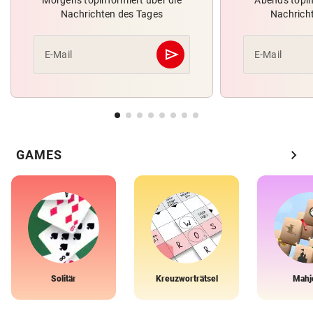
Nachrichten des Tages
Nachrich
send
E-Mail
E-Mail
Abschicken
chevron_right
GAMES
Solitär
Kreuzworträtsel
Mahj