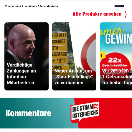
ZUM VERGLEICH
Alle Produkte ansehen
Verdächtige
Zahlungen an
Neuer Anlauf, um
Wir verlosen 
Infantino-
„Stau-Flüchtlinge“
1 Getränkekü
Mitarbeiterin
zu verbannen
für heiße Tag