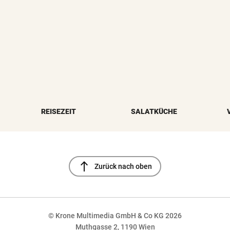
REISEZEIT
SALATKÜCHE
north
Zurück nach oben
© Krone Multimedia GmbH & Co KG 2026
Muthgasse 2, 1190 Wien