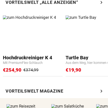
chevron_right
VORTEILSWELT „ALLE ANZEIGEN“
Hochdruckreiniger K 4
Turtle Bay
Mit PremiumFlex-Schlauch
Aus dem Weg, hier kommen w
€254,90
€19,90
€374,99
chevron_right
VORTEILSWELT MAGAZINE