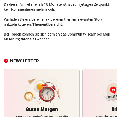
Da dieser Artikel älter als 18 Monate ist, ist zum jetzigen Zeitpunkt
kein Kommentieren mehr möglich.
Wir laden Sie ein, bei einer aktuelleren themenrelevanten Story
mitzudiskutieren:
Themenübersicht
.
Bei Fragen können Sie sich gern an das Community-Team per Mail
an
forum@krone.at
wenden.
NEWSLETTER
Guten Morgen
Br
Morgens topinformiert über die
Abends topin