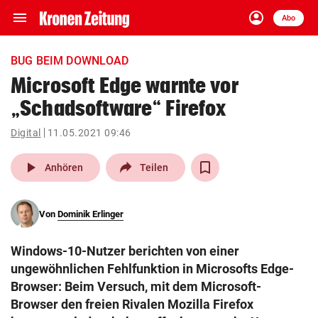
menu
account_circle
Navigation
Anmelden
Abo
close
Schließen
ein-/ausklappen
BUG BEIM DOWNLOAD
Abonnieren
Microsoft Edge warnte vor
„Schadsoftware“ Firefox
account_circle
arrow_right
Anmelden
Digital
11.05.2021 09:46
pin_drop
arrow_right
Bundesland auswäh
Wien
play_arrow
Anhören
Teilen
bookmark
Merkliste
Von
Dominik Erlinger
Suchbegriff
search
Windows-10-Nutzer berichten von einer
eingeben
ungewöhnlichen Fehlfunktion in Microsofts Edge-
Browser: Beim Versuch, mit dem Microsoft-
Browser den freien Rivalen Mozilla Firefox