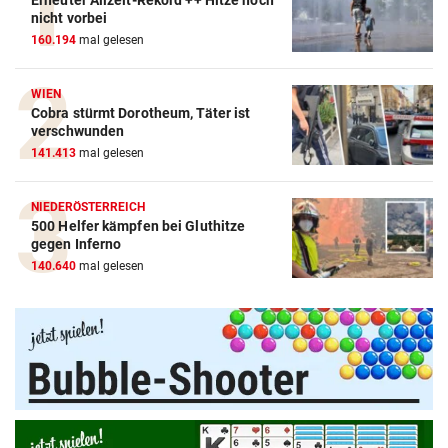
Erneuter Allzeit-Rekord ++ Hitze noch
nicht vorbei
160.194
mal gelesen
WIEN
Cobra stürmt Dorotheum, Täter ist
verschwunden
141.413
mal gelesen
NIEDERÖSTERREICH
500 Helfer kämpfen bei Gluthitze
Amazon-Kindle Vergleich
gegen Inferno
140.640
mal gelesen
ZUM VERGLEICH
Apple-iPad Vergleich
ZUM VERGLEICH
Apple-iPhone Vergleich
ZUM VERGLEICH