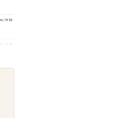
rn, 19:30
rn, 18:58
mmt an
rn, 18:57
mmt
rn, 18:36
hne
Guten Morgen
Morgens topinformiert über die
rn, 18:21