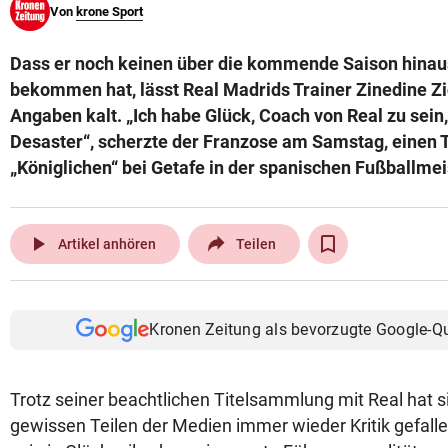
Von
krone Sport
© Krone Multimedia GmbH & Co KG 2026
Muthgasse 2, 1190 Wien
Dass er noch keinen über die kommende Saison hinau
bekommen hat, lässt Real Madrids Trainer Zinedine Z
Angaben kalt. „Ich habe Glück, Coach von Real zu sein,
Desaster“, scherzte der Franzose am Samstag, einen T
„Königlichen“ bei Getafe in der spanischen Fußballmei
play_arrow
Artikel anhören
Teilen
Kronen Zeitung als bevorzugte Google-Q
Trotz seiner beachtlichen Titelsammlung mit Real hat s
gewissen Teilen der Medien immer wieder Kritik gefall