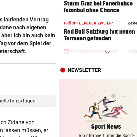
Sturm Graz bei Fenerbahce
Istanbul ohne Chance
s laufenden Vertrag
FRÜCHTL „NEUER ZWEIER“
geste
idane nach eigenen
Red Bull Salzburg hat neuen
 aber ich bin auch kein
Tormann gefunden
ag vor dem Spiel der
sterschaft.
BEI RONALDINHO-BESUCH
geste
Nächster Brasilien-Star ko
den Wörthersee
NEWSLETTER
DANK MEGA-ABLÖSE
geste
Ex-Salzburg-Coach überni
Premier-League-Klub
uelle hinzufügen
CHAMPIONS-LEAGUE-QUALI
geste
Darum spielte Sturm Graz o
ich Zidane von
Brustsponsor
Sport News
en lassen müssen, er
Topinformiert über die Sport-
CHAMPIONS-LEAGUE-QUALI
geste