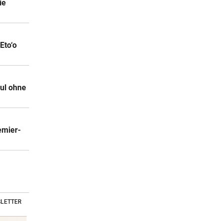
ie
Eto‘o
ul ohne
emier-
LETTER