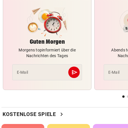
Guten Morgen
Morgens topinformiert über die
Abends t
Nachrichten des Tages
Nachr
send
E-Mail
E-Mail
Abschicken
chevron_right
KOSTENLOSE SPIELE