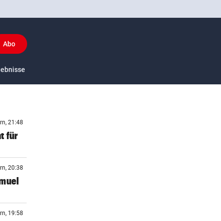
Abo
y
gebnisse
US-Sport
rn, 21:48
t für
rn, 20:38
amuel
rn, 19:58