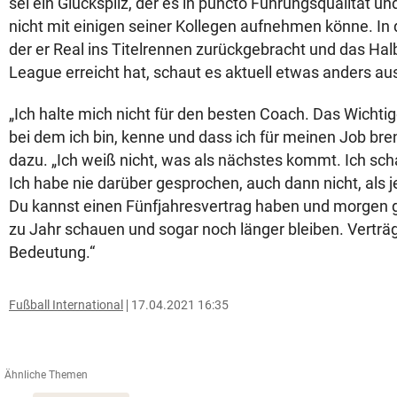
sei ein Glückspilz, der es in puncto Führungsqualität 
nicht mit einigen seiner Kollegen aufnehmen könne. In d
der er Real ins Titelrennen zurückgebracht und das Ha
League erreicht hat, schaut es aktuell etwas anders au
„Ich halte mich nicht für den besten Coach. Das Wichtige
bei dem ich bin, kenne und dass ich für meinen Job bren
dazu. „Ich weiß nicht, was als nächstes kommt. Ich scha
Ich habe nie darüber gesprochen, auch dann nicht, als j
Du kannst einen Fünfjahresvertrag haben und morgen 
zu Jahr schauen und sogar noch länger bleiben. Verträ
Bedeutung.“
Fußball International
17.04.2021 16:35
Ähnliche Themen