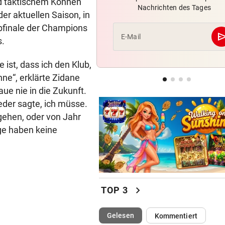
und taktischem Können
Nachrichten des Tages
Tor-Spektakel! St. Pölten be
er aktuellen Saison, in
Young Boys Bern
lbfinale der Champions
se
E-Mail
s.
ERNÜCHTERNDE BILANZ
geste
„Insgesamt bin ich damit so 
 ist, dass ich den Klub,
nicht zufrieden!“
ne“, erklärte Zidane
ue nie in die Zukunft.
COOLER SAISONSTART
geste
eder sagte, ich müsse.
Warum 99ers-Trainer bei La
Strada auftreten wollte
gehen, oder von Jahr
ge haben keine
chevron_right
TOP 3
(ausgewählt)
Gelesen
Kommentiert