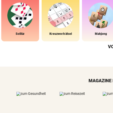
Solitär
Kreuzworträtsel
Mahjong
V
MAGAZINE 