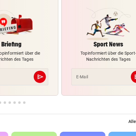
Briefing
Sport News
opinformiert über die
Topinformiert über die Sport
ichten des Tages
Nachrichten des Tages
send
s
E-Mail
Abschicken
Alle