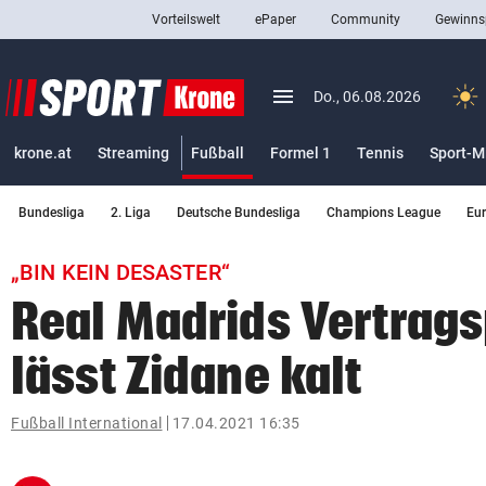
Vorteilswelt
ePaper
Community
Gewinns
close
Schließen
menu
Menü aufklappen
Do., 06.08.2026
Abonnieren
(ausgewählt)
krone.at
Streaming
Fußball
Formel 1
Tennis
Sport-M
account_circle
arrow_right
Anmelden
Bundesliga
2. Liga
Deutsche Bundesliga
Champions League
Eu
pin_drop
arrow_right
Bundesland auswäh
Wien
„BIN KEIN DESASTER“
bookmark
Merkliste
Real Madrids Vertrag
lässt Zidane kalt
Suchbegriff
search
eingeben
Fußball International
17.04.2021 16:35