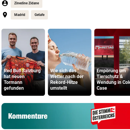
Zinedine Zidane
Madrid
Getafe
Red Bull Salzburg
Wie sich das
Empörung um
hat neuen
Wetter nach der
Tierschutz &
Tormann
Rekord-Hitze
Wendung in Col
gefunden
umstellt
Case