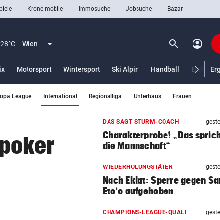
piele
Krone mobile
Immosuche
Jobsuche
Bazar
search
account_circle
Menü aufklappen
Suchen
28°C
Wien
ix
Motorsport
Wintersport
Ski Alpin
Handball
Eishocke
Er
(ausgewählt)
ropa League
International
Regionalliga
Unterhaus
Frauen
len
DAS SAGT STURM-COACH
geste
Charakterprobe! „Das sprich
spoker
die Mannschaft“
WIEDERHOLUNGSTÄTER
geste
Nach Eklat: Sperre gegen S
Eto‘o aufgehoben
CHAMPIONS-LEAGUE-QUALI
geste