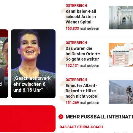
ÖSTERREICH
Kannibalen-Fall
schockt Ärzte in
Wiener Spital
163.833
mal gelesen
ÖSTERREICH
Das waren die
heißesten Orte ++
So geht es weiter
152.131
mal gelesen
Pongauer (51)
500 Helfer
„Geschlechtsverk
bedrohte
kämpfen be
ÖSTERREICH
d
ehr zwischen 6
Supermarkt-
Gluthitze g
Erneuter Allzeit-
und 6.18 Uhr“
Mitarbeiterin
Inferno
Rekord ++ Hitze
noch nicht vorbei
151.269
mal gelesen
MEHR FUSSBALL INTERNATI
DAS SAGT STURM-COACH