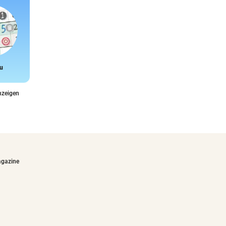
u
Snake
nzeigen
agazine