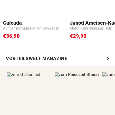
Calcada
Janod Ameisen-Ku
Auf den portugiesischen Gehwegen
Motorikspielzeug aus Holz
€36,90
€29,90
chevron_right
VORTEILSWELT MAGAZINE