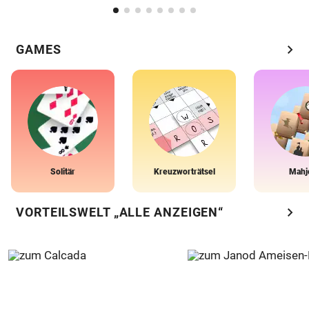
chevron_right
GAMES
Solitär
Kreuzworträtsel
Mahj
chevron_right
VORTEILSWELT „ALLE ANZEIGEN“