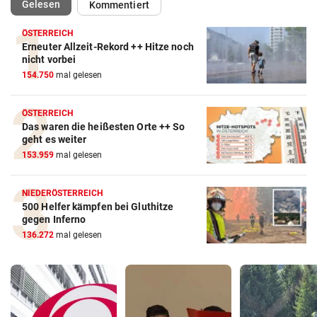
(ausgewählt)
Gelesen
Kommentiert
ÖSTERREICH
Erneuter Allzeit-Rekord ++ Hitze noch
nicht vorbei
154.750
mal gelesen
ÖSTERREICH
Das waren die heißesten Orte ++ So
geht es weiter
153.959
mal gelesen
NIEDERÖSTERREICH
500 Helfer kämpfen bei Gluthitze
gegen Inferno
136.272
mal gelesen