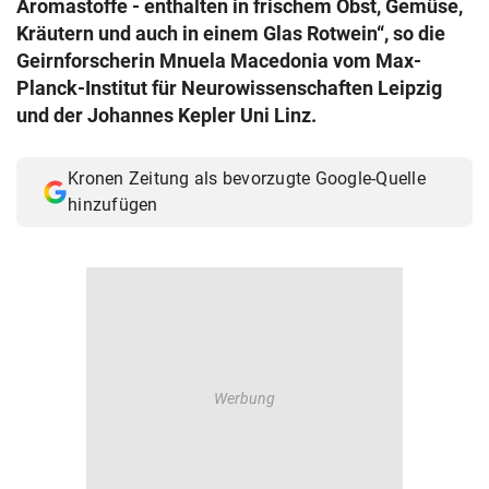
Aromastoffe - enthalten in frischem Obst, Gemüse,
© Krone Multimedia GmbH & Co KG 2026
Kräutern und auch in einem Glas Rotwein“, so die
Muthgasse 2, 1190 Wien
Geirnforscherin Mnuela Macedonia vom Max-
Planck-Institut für Neurowissenschaften Leipzig
und der Johannes Kepler Uni Linz.
Kronen Zeitung als bevorzugte Google-Quelle
hinzufügen