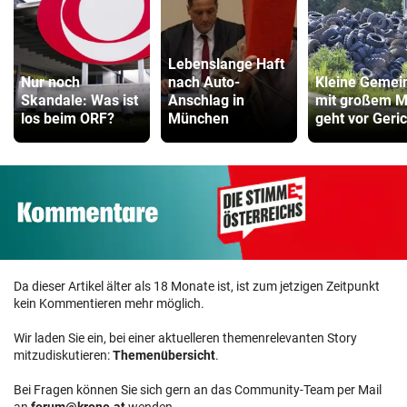
Lebenslange Haft
Nur noch
nach Auto-
Kleine Gemei
Skandale: Was ist
Anschlag in
mit großem M
los beim ORF?
München
geht vor Geric
Da dieser Artikel älter als 18 Monate ist, ist zum jetzigen Zeitpunkt
kein Kommentieren mehr möglich.
Wir laden Sie ein, bei einer aktuelleren themenrelevanten Story
mitzudiskutieren:
Themenübersicht
.
Bei Fragen können Sie sich gern an das Community-Team per Mail
an
forum@krone.at
wenden.