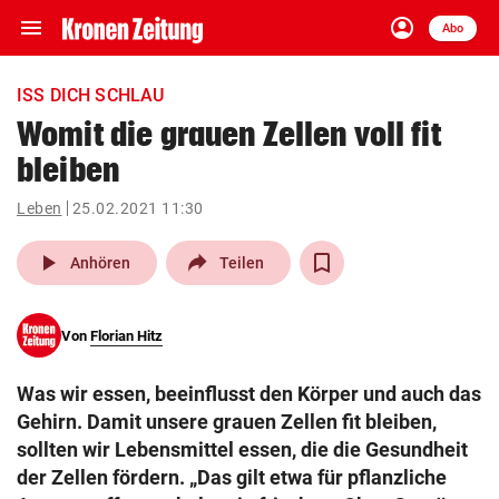
menu
account_circle
Navigation
Anmelden
Abo
close
Schließen
ein-/ausklappen
ISS DICH SCHLAU
Abonnieren
Womit die grauen Zellen voll fit
bleiben
account_circle
arrow_right
Anmelden
Leben
25.02.2021 11:30
pin_drop
arrow_right
Bundesland auswäh
Wien
play_arrow
Anhören
Teilen
bookmark
Merkliste
Von
Florian Hitz
Suchbegriff
search
Was wir essen, beeinflusst den Körper und auch das
eingeben
Gehirn. Damit unsere grauen Zellen fit bleiben,
sollten wir Lebensmittel essen, die die Gesundheit
der Zellen fördern. „Das gilt etwa für pflanzliche