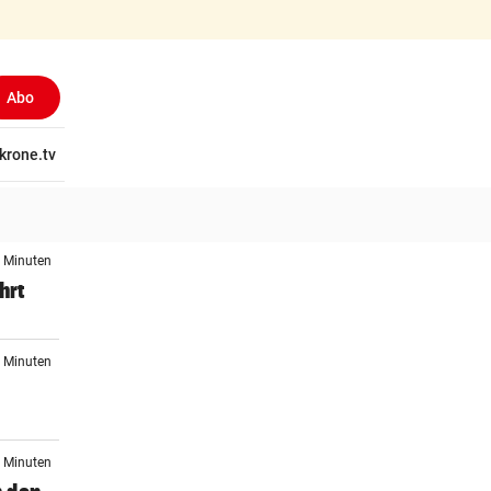
Abo
tschaft
krone.tv
Wissen
Gericht
Kolumnen
Freizeit
Reise
Ti
8 Minuten
hrt
7 Minuten
1 Minuten