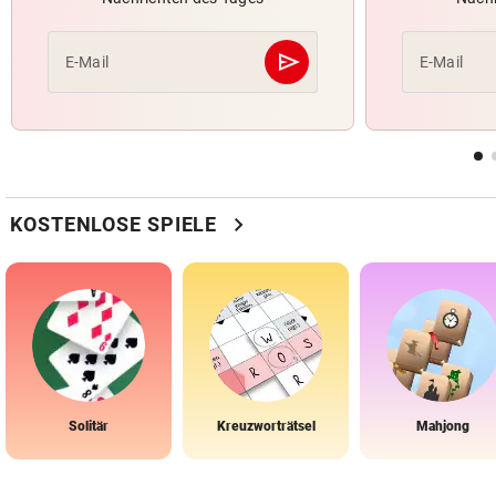
send
E-Mail
E-Mail
Abschicken
chevron_right
KOSTENLOSE SPIELE
Solitär
Kreuzworträtsel
Mahjong