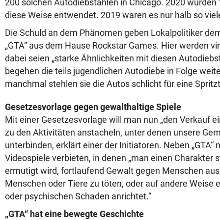
200 solchen Autodiebstählen in Chicago. 2020 wurden
diese Weise entwendet. 2019 waren es nur halb so viel
Die Schuld an dem Phänomen geben Lokalpolitiker dem
„GTA“ aus dem Hause Rockstar Games. Hier werden virt
dabei seien „starke Ähnlichkeiten mit diesen Autodiebs
begehen die teils jugendlichen Autodiebe in Folge weit
manchmal stehlen sie die Autos schlicht für eine Spritzt
Gesetzesvorlage gegen gewalthaltige Spiele
Mit einer Gesetzesvorlage will man nun „den Verkauf ein
zu den Aktivitäten anstacheln, unter denen unsere Gem
unterbinden, erklärt einer der Initiatoren. Neben „GTA“
Videospiele verbieten, in denen „man einen Charakter s
ermutigt wird, fortlaufend Gewalt gegen Menschen au
Menschen oder Tiere zu töten, oder auf andere Weise 
oder psychischen Schaden anrichtet.“
„GTA“ hat eine bewegte Geschichte