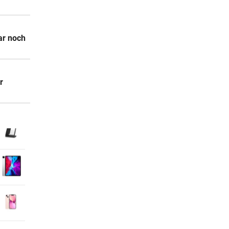
ar noch
r