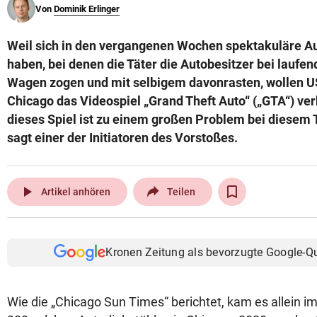
Von
Dominik Erlinger
© Krone Multimedia GmbH & Co KG 2026
Muthgasse 2, 1190 Wien
Weil sich in den vergangenen Wochen spektakuläre Au
haben, bei denen die Täter die Autobesitzer bei laufe
Wagen zogen und mit selbigem davonrasten, wollen US
Chicago das Videospiel „Grand Theft Auto“ („GTA“) ver
dieses Spiel ist zu einem großen Problem bei diesem
sagt einer der Initiatoren des Vorstoßes.
play_arrow
Artikel anhören
Teilen
Kronen Zeitung als bevorzugte Google-Q
Wie die „Chicago Sun Times“ berichtet, kam es allein i