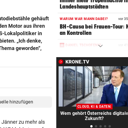
Immer mehr Tropennächte i
Landeshauptstädten
todiebstähle gehäuft
WARUM WAR MANN DABEI?
vor 3
nden Motor aus ihren
BH-Causa bei Frauen-Tour: K
an Kontrollen
-Lokalpolitiker in
bieten. „Ich denke,
DANIEL TSCHOFENIG
vor 4
 Thema geworden“,
Früher Sommer-Start: „Endl
verletzungsfrei!“
KRONE.TV
AUF DER BRENNERSTRECKE
vor 4
Paar wurde mit Pkw von der
Autobahn geschleudert
FRAUEN & ZUSAMMENHALT?
vor 4
uelle hinzufügen
„Männliche Kollegen sind me
CLOUD, KI & DATEN:
nicht das Problem“
Wem gehört Österreichs digital
Zukunft?
m Jänner zu mehr als
KEIN REGEN IN SICHT
vor 4