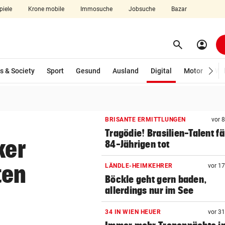
piele
Krone mobile
Immosuche
Jobsuche
Bazar
search
account_circle
Menü aufklappen
Suchen
(ausgewählt)
s & Society
Sport
Gesund
Ausland
Digital
Motor
Wir
len
BRISANTE ERMITTLUNGEN
vor 
Tragödie! Brasilien-Talent fä
ker
84-Jährigen tot
ten
LÄNDLE-HEIMKEHRER
vor 1
Böckle geht gern baden,
allerdings nur im See
34 IN WIEN HEUER
vor 3