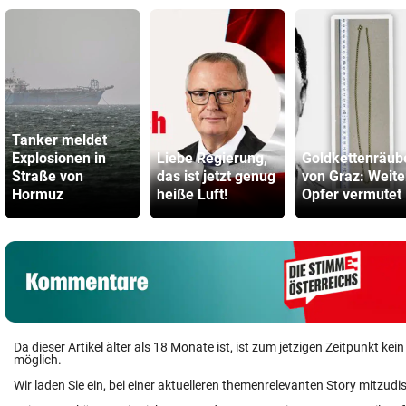
Tanker meldet
Explosionen in
Liebe Regierung,
Goldkettenräub
Straße von
das ist jetzt genug
von Graz: Weite
Hormuz
heiße Luft!
Opfer vermutet
Da dieser Artikel älter als 18 Monate ist, ist zum jetzigen Zeitpunkt k
möglich.
Wir laden Sie ein, bei einer aktuelleren themenrelevanten Story mitzudi