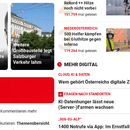
Rekord ++ Hitze
VOR KÜSTE OMANS
vor 
noch nicht vorbei
Tanker meldet Explosionen i
151.759
mal gelesen
Straße von Hormuz
NIEDERÖSTERREICH
URTEIL GEFALLEN
vor 
500 Helfer kämpfen
Altacher Kies-Krieg: Gericht
bei Gluthitze gegen
Franz Kopf recht
Inferno
Weitere
Abhöraffär
er
Großbaustelle legt
Staunen, lachen
Ermittlung
119.264
mal gelesen
re
Salzburger
und feiern am 30.
gegen ORF
EXPERTEN WARNEN
vor 
Verkehr lahm
Altstadtzauber
Stiftungsra
Hitze gefährdet Gewässer u
MEHR DIGITAL
heimische Fischwelt
CLOUD, KI & DATEN:
Wem gehört Österreichs digitale 
FRAGEN NACH STANDORTEN
KI-Datenhunger lässt neue
(Server-)Farmen wachsen
Amazon-Kindle Vergleich
ein Kommentieren mehr
ZUM VERGLEICH
„SOS-EU-ALP“
skutieren:
Themenübersicht
.
1400 Notrufe via App: Im Ernstfall
Apple-iPad Vergleich