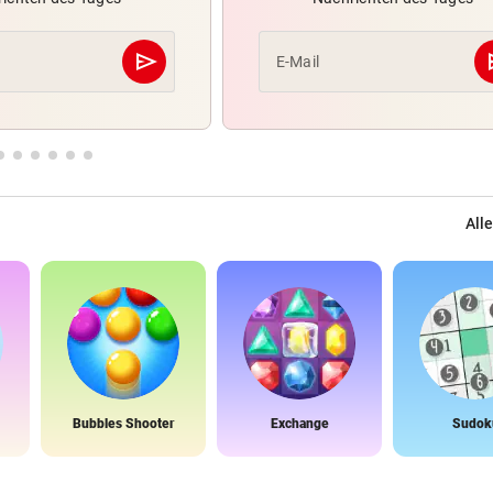
send
s
E-Mail
Abschicken
Alle
Bubbles Shooter
Exchange
Sudok