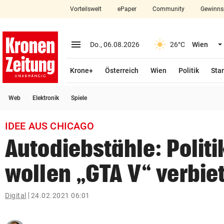
Vorteilswelt
ePaper
Community
Gewinns
close
Schließen
menu
Menü aufklappen
Do., 06.08.2026
26°C
Wien
Abonnieren
Krone+
Österreich
Wien
Politik
Star
account_circle
arrow_right
Anmelden
Web
Elektronik
Spiele
pin_drop
arrow_right
Bundesland auswäh
Wien
IDEE AUS CHICAGO
bookmark
Merkliste
Autodiebstähle: Politi
wollen „GTA V“ verbie
Suchbegriff
search
eingeben
Digital
24.02.2021 06:01