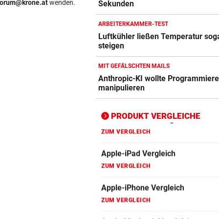
forum@krone.at
wenden.
Sekunden
ZUM VERGLEICH
ARBEITERKAMMER-TEST
Apple-iPhone Vergleich
Luftkühler ließen Temperatur sog
ZUM VERGLEICH
steigen
Apple Macbook Vergleich
MIT GEFÄLSCHTEN MAILS
Anthropic-KI wollte Programmiere
ZUM VERGLEICH
manipulieren
Bluetooth Lautsprecher Vergleich
ZUM VERGLEICH
PRODUKT VERGLEICHE
DSL Speedtest
ZUM VERGLEICH
Fernseher Vergleich
ZUM VERGLEICH
Fritz Repeater Vergleich
ZUM VERGLEICH