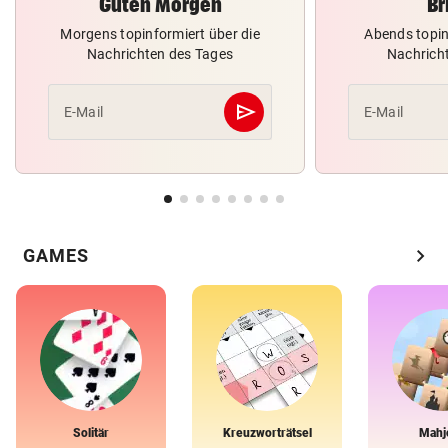
Guten Morgen
Br
Morgens topinformiert über die
Abends topin
Nachrichten des Tages
Nachrich
send
E-Mail
E-Mail
Abschicken
chevron_right
GAMES
Solitär
Kreuzworträtsel
Mahj