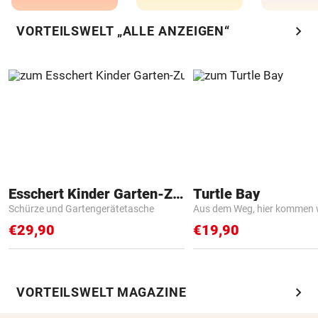
chevron_right
VORTEILSWELT „ALLE ANZEIGEN“
Esschert Kinder Garten-Zubehör
Turtle Bay
Schürze und Gartengerätetasche
Aus dem Weg, hier kommen w
€29,90
€19,90
chevron_right
VORTEILSWELT MAGAZINE