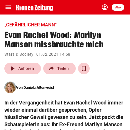
menu
account_circle
Navigation
Anmelden
Abo
close
Schließen
ein-/ausklappen
„GEFÄHRLICHER MANN“
Abonnieren
Evan Rachel Wood: Marilyn
Manson missbrauchte mich
account_circle
arrow_right
Anmelden
Stars & Society
01.02.2021 14:58
pin_drop
arrow_right
Bundesland auswäh
Wien
play_arrow
Anhören
Teilen
bookmark
Merkliste
Von
Daniela Altenweisl
Suchbegriff
search
In der Vergangenheit hat Evan Rachel Wood immer
eingeben
wieder einmal darüber gesprochen, Opfer
häuslicher Gewalt gewesen zu sein. Jetzt packt die
Schauspielerin aus: Ihr Ex-Freund Marilyn Manson