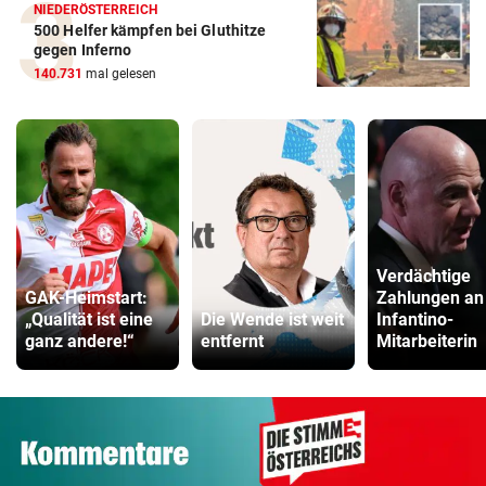
NIEDERÖSTERREICH
500 Helfer kämpfen bei Gluthitze
gegen Inferno
140.731
mal gelesen
Verdächtige
GAK-Heimstart:
Zahlungen an
„Qualität ist eine
Die Wende ist weit
Infantino-
ganz andere!“
entfernt
Mitarbeiterin