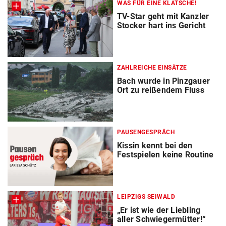
WAS FÜR EINE KLATSCHE!
TV-Star geht mit Kanzler
Stocker hart ins Gericht
ZAHLREICHE EINSÄTZE
Bach wurde in Pinzgauer
Ort zu reißendem Fluss
PAUSENGESPRÄCH
Kissin kennt bei den
Festspielen keine Routine
LEIPZIGS SEIWALD
„Er ist wie der Liebling
aller Schwiegermütter!“