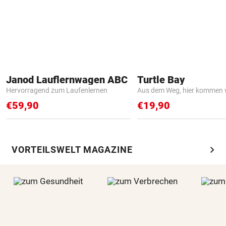
Janod Lauflernwagen ABC
Turtle Bay
Hervorragend zum Laufenlernen
Aus dem Weg, hier kommen w
€59,90
€19,90
chevron_right
VORTEILSWELT MAGAZINE