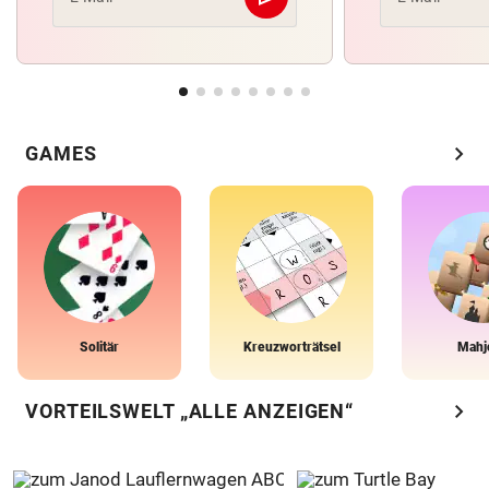
Abschicken
chevron_right
GAMES
Solitär
Kreuzworträtsel
Mahj
chevron_right
VORTEILSWELT „ALLE ANZEIGEN“