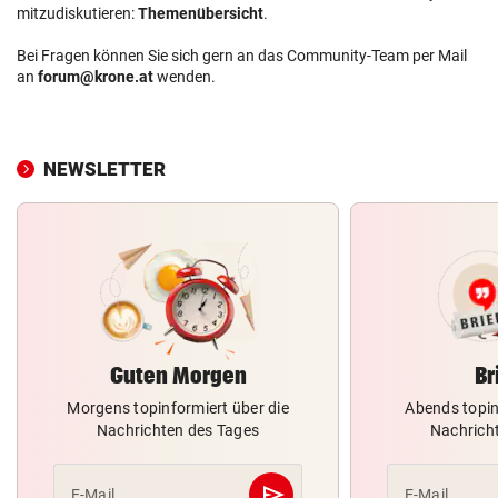
mitzudiskutieren:
Themenübersicht
.
Bei Fragen können Sie sich gern an das Community-Team per Mail
an
forum@krone.at
wenden.
NEWSLETTER
Guten Morgen
Br
Morgens topinformiert über die
Abends topin
Nachrichten des Tages
Nachrich
send
E-Mail
E-Mail