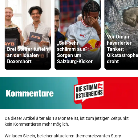
Vor Oman
„Sah sehr
havarierter
Drei Steirer tüfteln
schlimm aus“ –
Tanker:
an der idealen
Sorgen um
Ölkatastroph
Boxershort
Salzburg-Kicker
droht
Da dieser Artikel älter als 18 Monate ist, ist zum jetzigen Zeitpunkt
kein Kommentieren mehr möglich.
Wir laden Sie ein, bei einer aktuelleren themenrelevanten Story