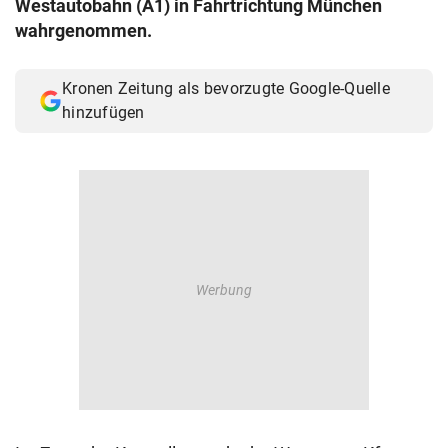
Westautobahn (A1) in Fahrtrichtung München
© Krone Multimedia GmbH & Co KG 2026
wahrgenommen.
Muthgasse 2, 1190 Wien
Kronen Zeitung als bevorzugte Google-Quelle
hinzufügen