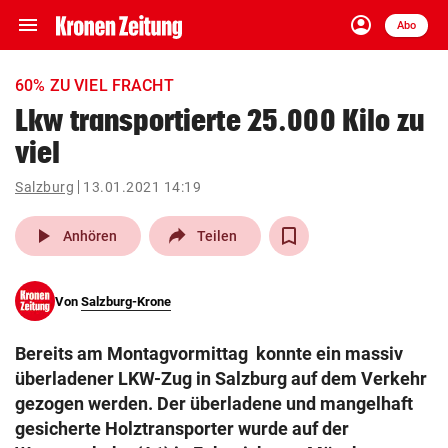
menu
account_circle
Navigation
Anmelden
Abo
close
Schließen
ein-/ausklappen
60% ZU VIEL FRACHT
Abonnieren
Lkw transportierte 25.000 Kilo zu
viel
account_circle
arrow_right
Anmelden
Salzburg
13.01.2021 14:19
pin_drop
arrow_right
Bundesland auswäh
Wien
play_arrow
Anhören
Teilen
bookmark
Merkliste
Von
Salzburg-Krone
Suchbegriff
search
Bereits am Montagvormittag konnte ein massiv
eingeben
überladener LKW-Zug in Salzburg auf dem Verkehr
gezogen werden. Der überladene und mangelhaft
gesicherte Holztransporter wurde auf der