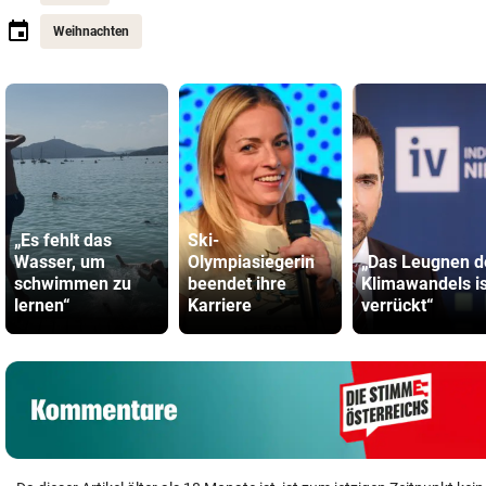
Weihnachten
„Es fehlt das
Ski-
Wasser, um
Olympiasiegerin
„Das Leugnen d
schwimmen zu
beendet ihre
Klimawandels is
lernen“
Karriere
verrückt“