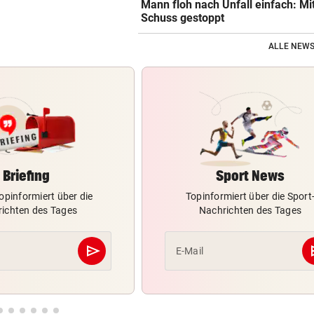
Mann floh nach Unfall einfach: Mi
Schuss gestoppt
ALLE NEWS
Briefing
Sport News
opinformiert über die
Topinformiert über die Sport
ichten des Tages
Nachrichten des Tages
send
s
E-Mail
Abschicken