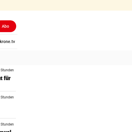
Abo
tschaft
krone.tv
Wissen
Gericht
Kolumnen
Freizeit
Reise
Ti
2 Stunden
t für
3 Stunden
3 Stunden