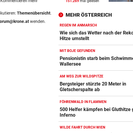
ein Kommentieren mehr
151.269
mal gelesen
WIR HATTEN 41,2 GRAD!
vor 
Erneuter Allzeit-Rekord ++ H
skutieren:
Themenübersicht
.
MEHR ÖSTERREICH
noch nicht vorbei
forum@krone.at
wenden.
REGEN IM ANMARSCH
BEAMTE SIND AM ZUG
vor 
Wie sich das Wetter nach der Rek
Feilschen um neue Klimahilf
Hitze umstellt
geht munter weiter
MIT BOJE GEFUNDEN
POLIZEI SUCHT HINWEISE
vor 
Pensionistin starb beim Schwimm
Wallersee
Goldkettenräuber von Graz:
Weitere Opfer vermutet
AM WEG ZUR WILDSPITZE
Bergsteiger stürzte 20 Meter in
Gletscherspalte ab
FÖHRENWALD IN FLAMMEN
500 Helfer kämpfen bei Gluthitze
Inferno
WILDE FAHRT DURCH WIEN