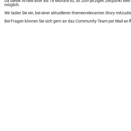
Da dieser Artikel älter als 18 Monate ist, ist zum jetzigen Zeitpunkt k
möglich.
Wir laden Sie ein, bei einer aktuelleren themenrelevanten Story mitzudi
Bei Fragen können Sie sich gern an das Community-Team per Mail an