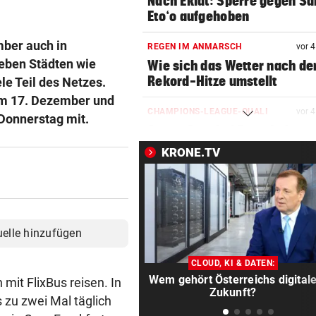
Nach Eklat: Sperre gegen S
Eto‘o aufgehoben
mber auch in
REGEN IM ANMARSCH
vor 
eben Städten wie
Wie sich das Wetter nach de
Rekord-Hitze umstellt
le Teil des Netzes.
em 17. Dezember und
CHAMPIONS-LEAGUE-QUALI
vor 
Donnerstag mit.
Sturm Graz bei Fenerbahce
Istanbul ohne Chance
KRONE.TV
MIT BOJE GEFUNDEN
vor 
Pensionistin starb beim
Schwimmen im Wallersee
uelle hinzufügen
FRÜCHTL „NEUER ZWEIER“
vor 
Red Bull Salzburg hat neuen
CLOUD, KI & DATEN:
Tormann gefunden
Wem gehört Österreichs digital
mit FlixBus reisen. In
Zukunft?
s zu zwei Mal täglich
AM WEG ZUR WILDSPITZE
vor 