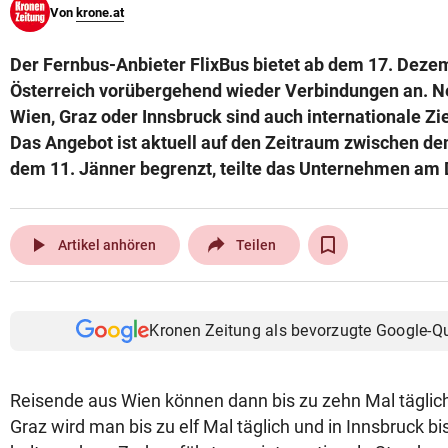
Von
krone.at
© Krone Multimedia GmbH & Co KG 2026
Muthgasse 2, 1190 Wien
Der Fernbus-Anbieter FlixBus bietet ab dem 17. Deze
Österreich vorübergehend wieder Verbindungen an. N
Wien, Graz oder Innsbruck sind auch internationale Zie
Das Angebot ist aktuell auf den Zeitraum zwischen d
dem 11. Jänner begrenzt, teilte das Unternehmen am 
play_arrow
Artikel anhören
Teilen
Kronen Zeitung als bevorzugte Google-Q
Reisende aus Wien können dann bis zu zehn Mal täglich 
Graz wird man bis zu elf Mal täglich und in Innsbruck bi