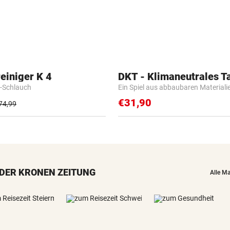
einiger K 4
DKT - Klimaneutrales T
-Schlauch
Ein Spiel aus abbaubaren Materiali
€31,90
74,99
DER KRONEN ZEITUNG
Alle M