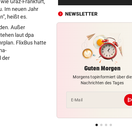
wie Graz-Frankfurt,
Bergsteiger stürzte 20 Meter
. Im neuen Jahr
Gletscherspalte ab
NEWSLETTER
“, heißt es.
CLOUD, KI & DATEN:
vor 
rden. Außer
Wem gehört Österreichs digi
tehen laut dpa
Zukunft?
rplan. FlixBus hatte
na-
FÖHRENWALD IN FLAMMEN
vor 
 der
500 Helfer kämpfen bei Gluth
gegen Inferno
Guten Morgen
Morgens topinformiert über die
BEI RONALDINHO-BESUCH
vor 
Nachrichten des Tages
Nächster Brasilien-Star ko
den Wörthersee
se
E-Mail
DANK MEGA-ABLÖSE
vor 
Ex-Salzburg-Coach überni
Premier-League-Klub
CHAMPIONS-LEAGUE-QUALI
vor 