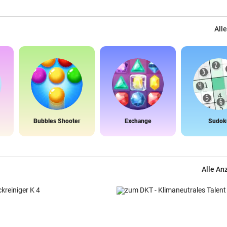
Alle
Bubbles Shooter
Exchange
Sudok
Alle An