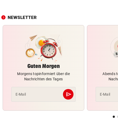
NEWSLETTER
Guten Morgen
Morgens topinformiert über die
Abends t
Nachrichten des Tages
Nachr
send
E-Mail
E-Mail
Abschicken