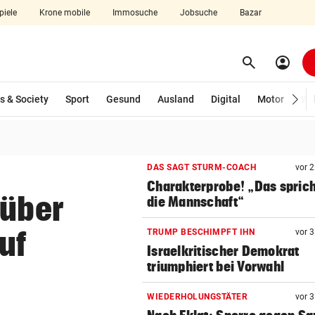
piele
Krone mobile
Immosuche
Jobsuche
Bazar
search
account_circle
Menü aufklappen
Suchen
s & Society
Sport
Gesund
Ausland
Digital
Motor
Wir
len
DAS SAGT STURM-COACH
vor 
Charakterprobe! „Das sprich
 über
die Mannschaft“
uf
TRUMP BESCHIMPFT IHN
vor 
Israelkritischer Demokrat
triumphiert bei Vorwahl
WIEDERHOLUNGSTÄTER
vor 