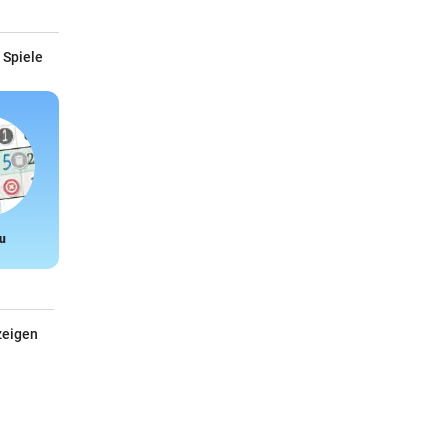
 Spiele
u
Snake
zeigen