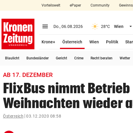
Vorteilswelt
ePaper
Community
Gewinns
close
Schließen
menu
Menü aufklappen
Do., 06.08.2026
28°C
Wien
Abonnieren
(ausgewählt)
Krone+
Österreich
Wien
Politik
Star
account_circle
arrow_right
Anmelden
Blaulicht
Bundesländer
Gericht
Crime
Recht beraten
Wetter
pin_drop
arrow_right
Bundesland auswäh
Wien
AB 17. DEZEMBER
bookmark
Merkliste
FlixBus nimmt Betrieb
Weihnachten wieder a
Suchbegriff
search
eingeben
Österreich
03.12.2020 08:58