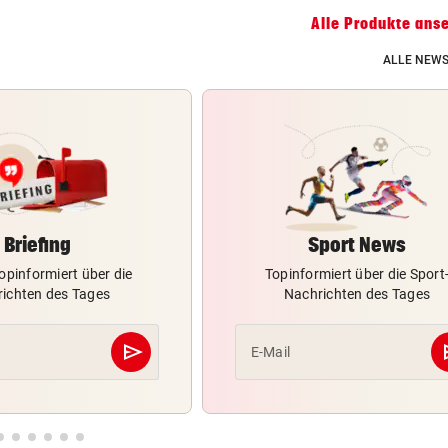
Alle Produkte ans
ALLE NEWS
Briefing
Sport News
opinformiert über die
Topinformiert über die Sport
ichten des Tages
Nachrichten des Tages
send
s
E-Mail
Abschicken