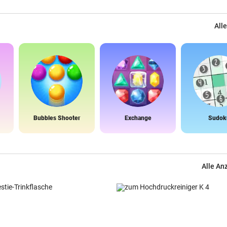
Alle
Bubbles Shooter
Exchange
Sudok
Alle An