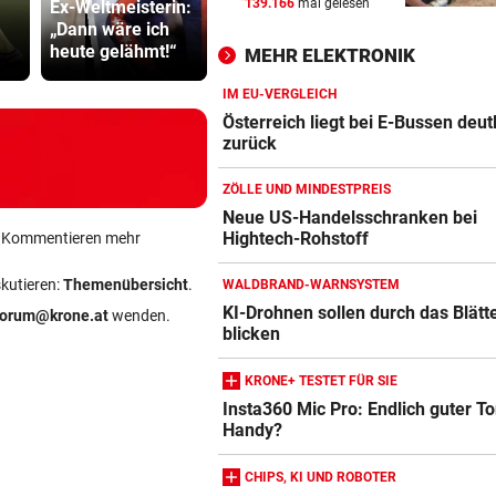
139.166
mal gelesen
Ex-Weltmeisterin:
Urlauber war mit
entschuldig
BEI IVF-BEHANDLUNGEN
vor ein
„Dann wäre ich
illegalen Waffen
„Der Satz is
Hitze kann die Anzahl der Eiz
heute gelähmt!“
unterwegs
falsch“
MEHR ELEKTRONIK
verringern
IM EU-VERGLEICH
BEI VISUM-ANTRAG
vor 
Österreich liegt bei E-Bussen deut
USA wollen Reisende online
zurück
genauer durchleuchten
ZÖLLE UND MINDESTPREIS
INFERNO IM HOCHTAL
vor 
Neue US-Handelsschranken bei
Hightech-Rohstoff
ein Kommentieren mehr
Amazon-Kindle Vergleich
Lenker sah Rauch, dann gin
Traktor in Flammen auf
ZUM VERGLEICH
skutieren:
Themenübersicht
.
WALDBRAND-WARNSYSTEM
KI-Drohnen sollen durch das Blätt
forum@krone.at
wenden.
Apple-iPad Vergleich
blicken
ZUM VERGLEICH
KRONE+ TESTET FÜR SIE
Apple-iPhone Vergleich
Insta360 Mic Pro: Endlich guter T
ZUM VERGLEICH
Handy?
Apple Macbook Vergleich
CHIPS, KI UND ROBOTER