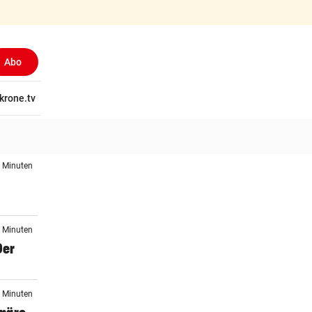
Abo
tschaft
krone.tv
Wissen
Gericht
Kolumnen
Freizeit
Reise
Ti
5 Minuten
6 Minuten
Der
4 Minuten