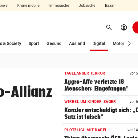
piele
Krone mobile
Immosuche
Jobsuche
Bazar
search
account_circle
Menü aufklappen
Suchen
(ausgewählt)
s & Society
Sport
Gesund
Ausland
Digital
Motor
Wir
len
TAGELANGER TERROR
vor 
Aggro-Affe verletzte 18
o-Allianz
Menschen: Eingefangen!
WIRBEL UM KINDER-SAGER
vor 
Kanzler entschuldigt sich: „
Satz ist falsch“
PLÖTZLICH MIT DABEI
vor 1