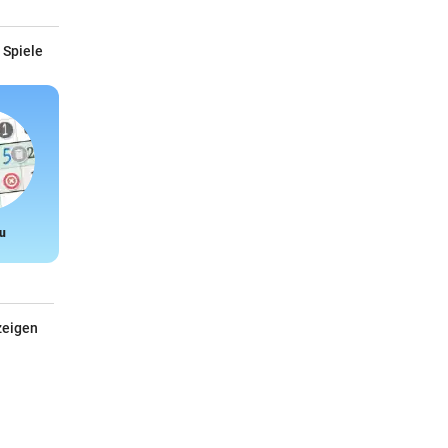
 Spiele
u
Snake
zeigen