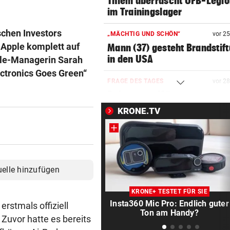
Thiem überrascht ÖFB-Legi
im Trainingslager
schen Investors
„MÄCHTIG UND SCHÖN“
vor 2
n Apple komplett auf
Mann (37) gesteht Brandstif
in den USA
ple-Managerin Sarah
ectronics Goes Green“
FRAGE DES TAGES
vor 2
Bekommen Mütter genug
Unterstützung vom Staat?
KRONE.TV
TRAGISCHER UNFALL
vor 3
Kleinkind bei Sturz aus Fens
schwer verletzt
uelle hinzufügen
APPELL IM LUXUS-HOTEL
vor 3
Bayern mahnt Konkurrenz: 
KRONE+ TESTET FÜR SIE
kann es nicht sein!“
Insta360 Mic Pro: Endlich guter
rstmals offiziell
Ton am Handy?
. Zuvor hatte es bereits
HARTWIG IN ST. PÖLTEN
vor 3