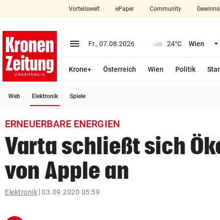
Vorteilswelt
ePaper
Community
Gewinns
close
Schließen
menu
Menü aufklappen
Fr., 07.08.2026
24°C
Wien
Abonnieren
Krone+
Österreich
Wien
Politik
Star
account_circle
arrow_right
Anmelden
(ausgewählt)
Web
Elektronik
Spiele
pin_drop
arrow_right
Bundesland auswäh
Wien
ERNEUERBARE ENERGIEN
bookmark
Merkliste
Varta schließt sich Ök
von Apple an
Suchbegriff
search
eingeben
Elektronik
03.09.2020 05:59