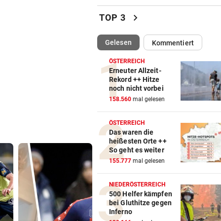
TikTokerin Sydney Towle ver
chevron_right
TOP 3
Kampf gegen Krebs
(ausgewählt)
Gelesen
Kommentiert
ÖSTERREICHER BETROFFEN
vor ein
Abfallhandel in Südtirol:
ÖSTERREICH
Haftbefehle aufgehoben
Erneuter Allzeit-
Rekord ++ Hitze
noch nicht vorbei
SCHWERE VERBRENNUNGEN
vor ein
158.560
mal gelesen
Arbeiter fing im Schlosspark
Laxenburg Feuer
ÖSTERREICH
Das waren die
IM EU-VERGLEICH
vor ein
heißesten Orte ++
Österreich liegt bei E-Busse
So geht es weiter
deutlich zurück
155.777
mal gelesen
KÄRNTNERIN IN DEN USA
vor ein
NIEDERÖSTERREICH
Kurios! WM-Starterin lernte 
500 Helfer kämpfen
bei Gluthitze gegen
Youtube das Gehen
Inferno
Kanzler