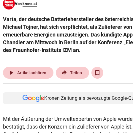
Von
krone.at
© Krone Multimedia GmbH & Co KG 2026
Muthgasse 2, 1190 Wien
Varta, der deutsche Batteriehersteller des österreichi
Michael Tojner, hat sich verpflichtet, als Zulieferer vo
erneuerbare Energien umzusteigen. Das kündigte Ap
Chandler am Mittwoch in Berlin auf der Konferenz „El
des Fraunhofer-Instituts IZM an.
play_arrow
Artikel anhören
Teilen
Kronen Zeitung als bevorzugte Google-Q
Mit der Äußerung der Umweltexpertin von Apple wurde e
bestätigt, dass der Konzern ein Zulieferer von Apple ist