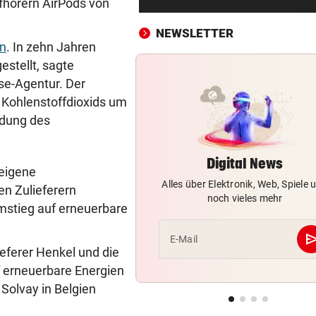
fhörern AirPods von
Filmreife Rückkehr des
„Weltmeister-Sprosses“
NEWSLETTER
en
. In zehn Jahren
GEGEN WATTENS
vor 4
stellt, sagte
Altachs Massombo kennt de
se-Agentur. Der
Schlüssel zum Erfolg
 Kohlenstoffdioxids um
ndung des
URSACHE GEKLÄRT
vor ein
Zigarettenstummel Grund fü
Brand in Wohnhaus
Digital News
 eigene
Alles über Elektronik, Web, Spiele 
CHEF VON VERSICHERUNG:
vor ein
en Zulieferern
noch vieles mehr
„Ein kalkulierbares Wetter gi
mstieg auf erneuerbare
nicht mehr“
se
E-Mail
ieferer Henkel und die
VORWÜRFE UND TRÄNEN
vor ein
Ex-Weltmeisterin: „Dann wä
uf erneuerbare Energien
heute gelähmt!“
 Solvay in Belgien
TRAUER UM 26-JÄHRIGE
vor ein