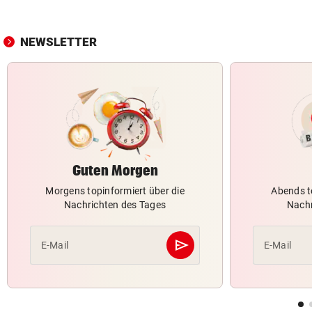
NEWSLETTER
Guten Morgen
Morgens topinformiert über die
Abends t
Nachrichten des Tages
Nachr
send
E-Mail
E-Mail
Abschicken