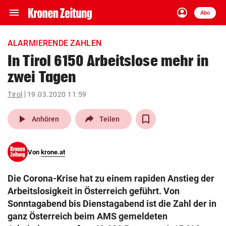
menu
account_circle
Navigation
Anmelden
Abo
close
Schließen
ein-/ausklappen
ALARMIERENDE ZAHLEN
Abonnieren
In Tirol 6150 Arbeitslose mehr in
zwei Tagen
account_circle
arrow_right
Anmelden
Tirol
19.03.2020 11:59
pin_drop
arrow_right
Bundesland auswäh
Wien
play_arrow
Anhören
Teilen
bookmark
Merkliste
Von
krone.at
Suchbegriff
search
Die Corona-Krise hat zu einem rapiden Anstieg der
eingeben
Arbeitslosigkeit in Österreich geführt. Von
Sonntagabend bis Dienstagabend ist die Zahl der in
ganz Österreich beim AMS gemeldeten