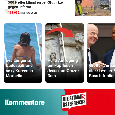
500 Helfer kämpfen bei Gluthitze
gegen Inferno
139.032
mal gelesen
Eva Longoria:
Helle Aufregung
Badespaß und
um kopflosen
Großer Verba
sexy Kurven in
Jesus am Grazer
stärkt weiter 
Marbella
Dom
Boss Infantin