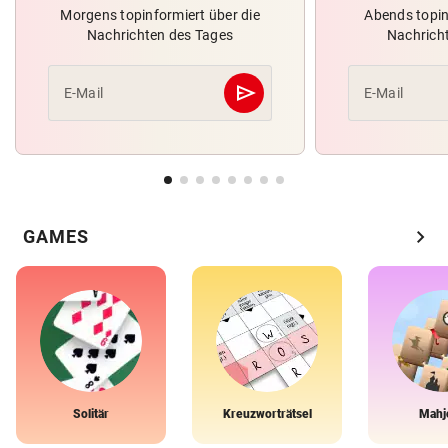
Morgens topinformiert über die
Abends topin
Nachrichten des Tages
Nachrich
send
E-Mail
E-Mail
Abschicken
chevron_right
GAMES
Solitär
Kreuzworträtsel
Mahj