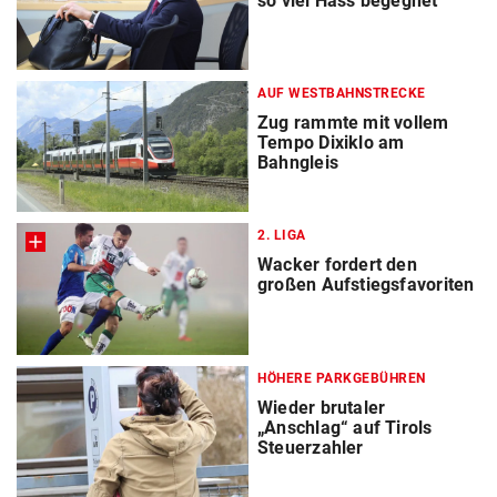
so viel Hass begegnet“
AUF WESTBAHNSTRECKE
Zug rammte mit vollem
Tempo Dixiklo am
Bahngleis
2. LIGA
Wacker fordert den
großen Aufstiegsfavoriten
HÖHERE PARKGEBÜHREN
Wieder brutaler
„Anschlag“ auf Tirols
Steuerzahler