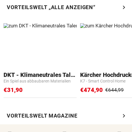
chevron_right
VORTEILSWELT „ALLE ANZEIGEN“
DKT - Klimaneutrales Talent
Kärcher Hochdruck
Ein Spiel aus abbaubaren Materialien
K7 - Smart Control Home
€31,90
€474,90
€644,99
chevron_right
VORTEILSWELT MAGAZINE