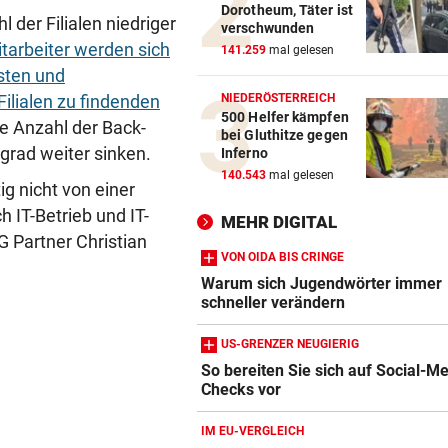
Dorotheum, Täter ist
WANDERER AUSGEFLOGEN
vor 
der Filialen niedriger
verschwunden
Wieder Muren nach Unwette
itarbeiter werden sich
141.259
mal gelesen
Dramatik im Valser Tal
sten und
NIEDERÖSTERREICH
Filialen zu findenden
IN GREENSBORO
vor 
500 Helfer kämpfen
e Anzahl der Back-
Straka verpasst bei PGA-Tur
bei Gluthitze gegen
den Cut vorzeitig
grad weiter sinken.
Inferno
140.543
mal gelesen
g nicht von einer
SCHRIEB WM-GESCHICHTE
vor 
 IT-Betrieb und IT-
Bayern kassiert Millionen – 
MEHR DIGITAL
G Partner Christian
Transfer-Clou
VON OIDA BIS CRINGE
Warum sich Jugendwörter immer
schneller verändern
US-GRENZER NEUGIERIG
So bereiten Sie sich auf Social-M
Checks vor
Amazon-Kindle Vergleich
ZUM VERGLEICH
IM EU-VERGLEICH