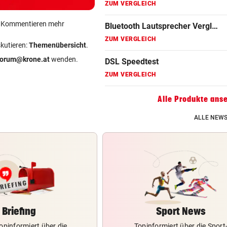
ZUM VERGLEICH
ein Kommentieren mehr
Gaming Laptop Vergleich
ZUM VERGLEICH
skutieren:
Themenübersicht
.
forum@krone.at
wenden.
Grafikkarten Vergleich
ZUM VERGLEICH
Alle Produkte ans
ALLE NEWS
Briefing
Sport News
opinformiert über die
Topinformiert über die Sport