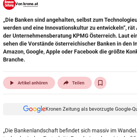
Von
krone.at
© Krone Multimedia GmbH & Co KG 2026
Muthgasse 2, 1190 Wien
„Die Banken sind angehalten, selbst zum Technologi
werden und eine Innovationskultur zu entwickeln“, rät
der Unternehmensberatung KPMG Österreich. Laut e
sehen die Vorstände österreichischer Banken in den I
Amazon, Google, Apple oder Facebook die größte Konk
Branche.
play_arrow
Artikel anhören
Teilen
Kronen Zeitung als bevorzugte Google-Q
„Die Bankenlandschaft befindet sich massiv im Wandel. 