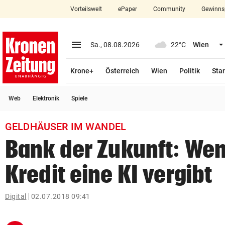
Vorteilswelt
ePaper
Community
Gewinns
close
Schließen
menu
Menü aufklappen
Sa., 08.08.2026
22°C
Wien
Abonnieren
Krone+
Österreich
Wien
Politik
Star
account_circle
arrow_right
Anmelden
Web
Elektronik
Spiele
pin_drop
arrow_right
Bundesland auswäh
Wien
GELDHÄUSER IM WANDEL
bookmark
Merkliste
Bank der Zukunft: We
Kredit eine KI vergibt
Suchbegriff
search
eingeben
Digital
02.07.2018 09:41