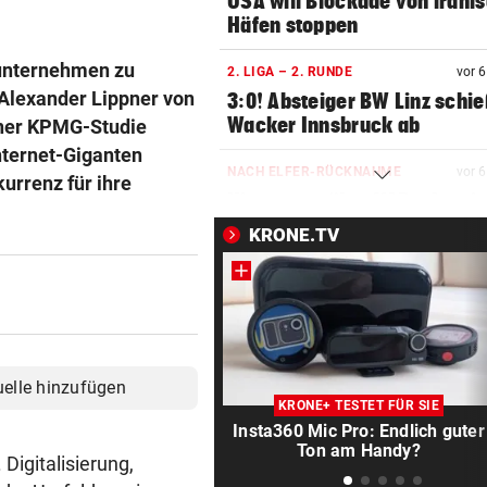
USA will Blockade von irani
Häfen stoppen
eunternehmen zu
2. LIGA – 2. RUNDE
vor 
 Alexander Lippner von
3:0! Absteiger BW Linz schie
Wacker Innsbruck ab
iner KPMG-Studie
nternet-Giganten
NACH ELFER-RÜCKNAHME
vor 
urrenz für ihre
Hinterseer über VAR: „Ist ei
absoluter Skandal!“
KRONE.TV
WEGEN CEUTA-KRISE
vor 
Spanien kontert: Jetzt
Grenzkontrollen für Italien
SONNTAG NOCH IM KASTEN
vor 
uelle hinzufügen
Klubs aus Holland und Italie
KRONE+ TESTET FÜR SIE
locken WAC-Goalie
Insta360 Mic Pro: Endlich guter
Ton am Handy?
Digitalisierung,
BEI BARESI-ABSCHIED
vor 