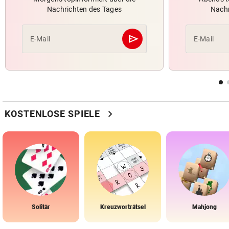
Nachrichten des Tages
Nachr
send
E-Mail
E-Mail
Abschicken
chevron_right
KOSTENLOSE SPIELE
Solitär
Kreuzworträtsel
Mahjong