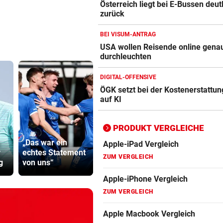
Österreich liegt bei E-Bussen deut
Apple-iPad Vergleich
zurück
ZUM VERGLEICH
BEI VISUM-ANTRAG
Apple-iPhone Vergleich
USA wollen Reisende online gena
ZUM VERGLEICH
durchleuchten
Apple Macbook Vergleich
DIGITAL-OFFENSIVE
ÖGK setzt bei der Kostenerstattung
ZUM VERGLEICH
auf KI
Bluetooth Lautsprecher Vergleich
ZUM VERGLEICH
PRODUKT VERGLEICHE
„Das war ein
Sager wirkt
DSL Speedtest
r
echtes Statement
Stockers Burger |
Mütter-Auf
ZUM VERGLEICH
g
von uns“
Mütter-Aufstand
gegen Kanz
Fernseher Vergleich
ZUM VERGLEICH
Fritz Repeater Vergleich