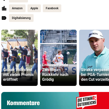
Amazon
Apple
Facebook
Digitalisierung
Enttäuschende
Golser Volksfest
Zweitliga-
Straka verpasst
mit vielen Promis
Rückkehr nach
bei PGA-Turnie
eröffnet
Grödig
den Cut vorzeiti