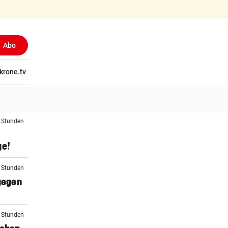
Abo
tschaft
krone.tv
Wissen
Gericht
Kolumnen
Freizeit
Reise
Ti
4 Stunden
ge!
5 Stunden
 gegen
5 Stunden