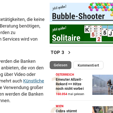
Luxus am Meer! Sabalenka
gewährt private Einblicke
etätigkeiten, die keine
„IHR SEID DER HAMMER!“
vor 
 Beratung benötigen,
Feuerwehr befreite Kalb aus
erden zu
misslicher Lage
n Services wird von
FUSSBALL-FANS FEIERN
vor 
chevron_right
TOP 3
Hochgefühle dank Comebac
eines Kult-Sponsors
werden die Banken
(ausgewählt)
Gelesen
Kommentiert
anbieten, die von den
LIEFERING VERLIERT
vor 
g über Video oder
ÖSTERREICH
Enttäuschende Zweitliga-
Erneuter Allzeit-
ermehrt auch
Künstliche
Rückkehr nach Grödig
Rekord ++ Hitze
ie Verwendung großer
noch nicht vorbei
2. LIGA – 2. RUNDE
vor 
en werden die Banken
160.054
mal gelesen
Fehlstart komplett! Nächste 
önnen.
für St. Pölten
WIEN
Cobra stürmt