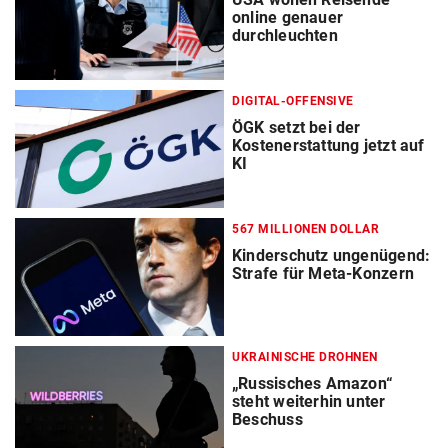
online genauer
durchleuchten
DIGITAL-OFFENSIVE
ÖGK setzt bei der
Kostenerstattung jetzt auf
KI
567 MILLIONEN DOLLAR
Kinderschutz ungenügend:
Strafe für Meta-Konzern
UKRAINISCHE DROHNEN
„Russisches Amazon“
steht weiterhin unter
Beschuss