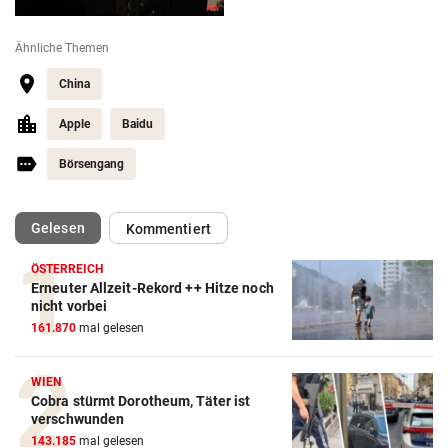
Ähnliche Themen
China
Apple
Baidu
Börsengang
(ausgewählt)
Gelesen
Kommentiert
ÖSTERREICH
Erneuter Allzeit-Rekord ++ Hitze noch
nicht vorbei
161.870
mal gelesen
WIEN
Cobra stürmt Dorotheum, Täter ist
verschwunden
143.185
mal gelesen