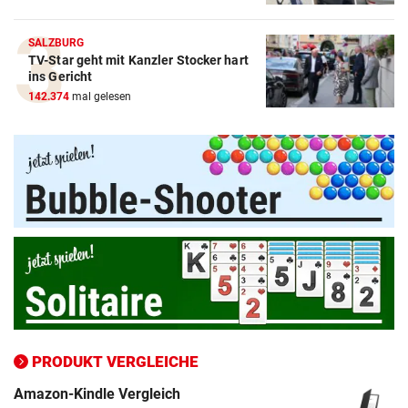
SALZBURG
TV-Star geht mit Kanzler Stocker hart
ins Gericht
142.374
mal gelesen
Amazon-Kindle Vergleich
ZUM VERGLEICH
Apple-iPad Vergleich
ZUM VERGLEICH
Apple-iPhone Vergleich
ZUM VERGLEICH
PRODUKT VERGLEICHE
Apple Macbook Vergleich