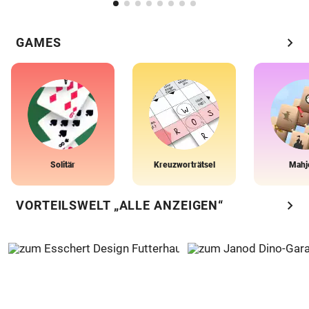
chevron_right
GAMES
Solitär
Kreuzworträtsel
Mahj
chevron_right
VORTEILSWELT „ALLE ANZEIGEN“