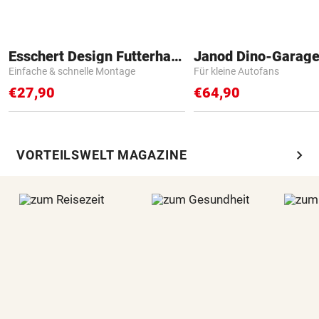
Esschert Design Futterhaus
Janod Dino-Garag
Einfache & schnelle Montage
Für kleine Autofans
€27,90
€64,90
chevron_right
VORTEILSWELT MAGAZINE