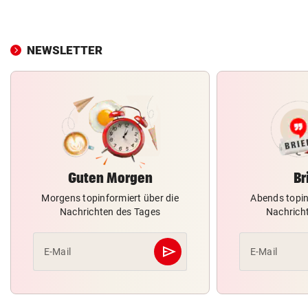
NEWSLETTER
Guten Morgen
Br
Morgens topinformiert über die
Abends topin
Nachrichten des Tages
Nachrich
send
E-Mail
E-Mail
Abschicken