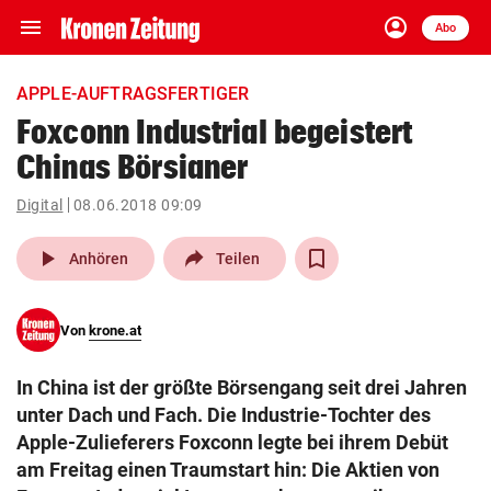
menu
account_circle
Navigation
Anmelden
Abo
close
Schließen
ein-/ausklappen
APPLE-AUFTRAGSFERTIGER
Abonnieren
Foxconn Industrial begeistert
Chinas Börsianer
account_circle
arrow_right
Anmelden
Digital
08.06.2018 09:09
pin_drop
arrow_right
Bundesland auswäh
Wien
play_arrow
Anhören
Teilen
bookmark
Merkliste
Von
krone.at
Suchbegriff
search
In China ist der größte Börsengang seit drei Jahren
eingeben
unter Dach und Fach. Die Industrie-Tochter des
Apple-Zulieferers Foxconn legte bei ihrem Debüt
am Freitag einen Traumstart hin: Die Aktien von