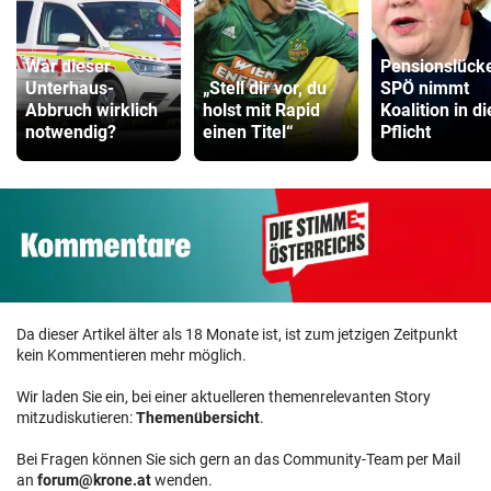
War dieser
Pensionslück
Unterhaus-
„Stell dir vor, du
SPÖ nimmt
Abbruch wirklich
holst mit Rapid
Koalition in di
notwendig?
einen Titel“
Pflicht
Da dieser Artikel älter als 18 Monate ist, ist zum jetzigen Zeitpunkt
kein Kommentieren mehr möglich.
Wir laden Sie ein, bei einer aktuelleren themenrelevanten Story
mitzudiskutieren:
Themenübersicht
.
Bei Fragen können Sie sich gern an das Community-Team per Mail
an
forum@krone.at
wenden.