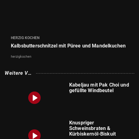
© Krone Multimedia GmbH & Co KG 2026
Muthgasse 2, 1190 Wien
HERZIG KOCHEN
Kalbsbutterschnitzel mit Püree und Mandelkuchen
herzigkochen
Weitere Vi
deos
Kabeljau mit Pak Choi und
gefüllte Windbeutel
Knuspriger
Schweinsbraten &
Kürbiskernöl-Biskuit