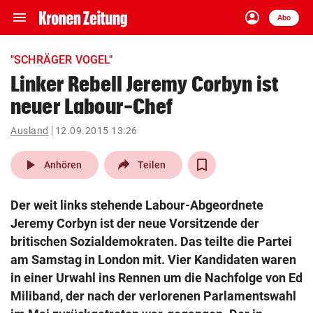
menu
account_circle
Navigation
Anmelden
Abo
close
Schließen
ein-/ausklappen
"SCHRÄGER VOGEL"
Abonnieren
Linker Rebell Jeremy Corbyn ist
neuer Labour-Chef
account_circle
arrow_right
Anmelden
Ausland
12.09.2015 13:26
pin_drop
arrow_right
Bundesland auswäh
Wien
play_arrow
Anhören
Teilen
bookmark
Merkliste
Der weit links stehende Labour-Abgeordnete
Jeremy Corbyn ist der neue Vorsitzende der
Suchbegriff
britischen Sozialdemokraten. Das teilte die Partei
search
eingeben
am Samstag in London mit. Vier Kandidaten waren
in einer Urwahl ins Rennen um die Nachfolge von Ed
Miliband, der nach der verlorenen Parlamentswahl