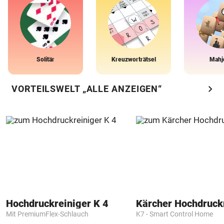
Solitär
Kreuzworträtsel
Mahj
chevron_right
VORTEILSWELT „ALLE ANZEIGEN“
Hochdruckreiniger K 4
Kärcher Hochdruck
Mit PremiumFlex-Schlauch
K7 - Smart Control Home