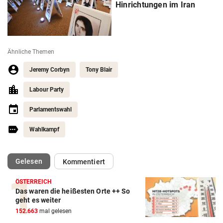
Hinrichtungen im Iran
Ähnliche Themen
Jeremy Corbyn
Tony Blair
Labour Party
Parlamentswahl
Wahlkampf
(ausgewählt)
Gelesen
Kommentiert
ÖSTERREICH
Das waren die heißesten Orte ++ So
geht es weiter
152.663
mal gelesen