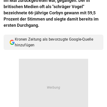
im Mai zurückgetreten war, gegangen. Der in
© Krone Multimedia GmbH & Co KG 2026
britischen Medien oft als "schräger Vogel"
Muthgasse 2, 1190 Wien
bezeichnete 66-jährige Corbyn gewann mit 59,5
Prozent der Stimmen und siegte damit bereits im
ersten Durchgang.
Kronen Zeitung als bevorzugte Google-Quelle
hinzufügen