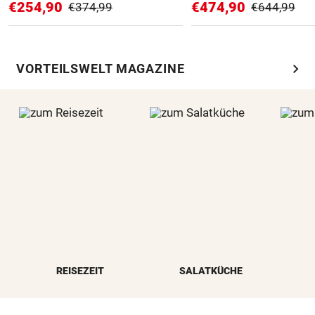
€254,90
€474,90
€374,99
€644,99
chevron_right
VORTEILSWELT MAGAZINE
REISEZEIT
SALATKÜCHE