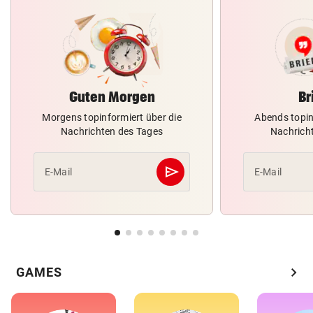
Guten Morgen
Br
Morgens topinformiert über die
Abends topin
Nachrichten des Tages
Nachrich
send
E-Mail
E-Mail
Abschicken
chevron_right
GAMES