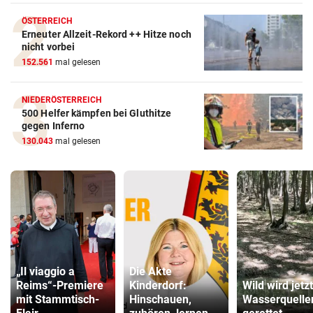
ÖSTERREICH
Erneuter Allzeit-Rekord ++ Hitze noch
nicht vorbei
152.561
mal gelesen
NIEDERÖSTERREICH
500 Helfer kämpfen bei Gluthitze
gegen Inferno
130.043
mal gelesen
„Il viaggio a
Die Akte
Reims“-Premiere
Kinderdorf:
Wild wird jetz
mit Stammtisch-
Hinschauen,
Wasserquelle