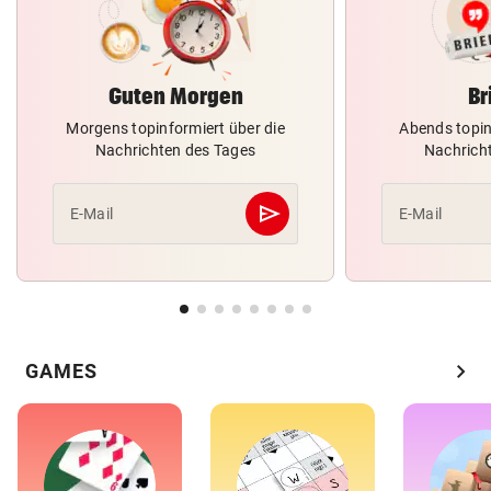
Guten Morgen
Br
Morgens topinformiert über die
Abends topin
Nachrichten des Tages
Nachrich
send
E-Mail
E-Mail
Abschicken
chevron_right
GAMES