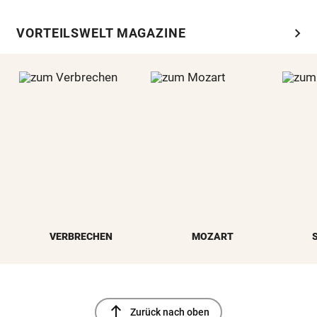
chevron_right
VORTEILSWELT MAGAZINE
VERBRECHEN
MOZART
north
Zurück nach oben