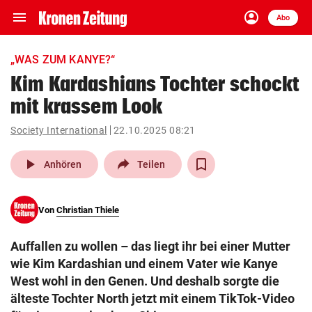
menu
account_circle
Navigation
Anmelden
Abo
close
Schließen
ein-/ausklappen
„WAS ZUM KANYE?“
Abonnieren
Kim Kardashians Tochter schockt
mit krassem Look
account_circle
arrow_right
Anmelden
Society International
22.10.2025 08:21
pin_drop
arrow_right
Bundesland auswäh
Wien
play_arrow
Anhören
Teilen
bookmark
Merkliste
Von
Christian Thiele
Suchbegriff
search
Auffallen zu wollen – das liegt ihr bei einer Mutter
eingeben
wie Kim Kardashian und einem Vater wie Kanye
West wohl in den Genen. Und deshalb sorgte die
älteste Tochter North jetzt mit einem TikTok-Video