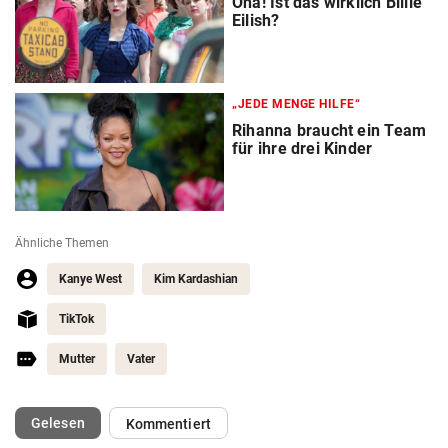
Oha! Ist das wirklich Billie
Eilish?
„JEDE MENGE HILFE“
Rihanna braucht ein Team
für ihre drei Kinder
Ähnliche Themen
Kanye West
Kim Kardashian
TikTok
Mutter
Vater
(ausgewählt)
Gelesen
Kommentiert