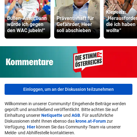
Klepeisz:
Bullen-Ass: „Dann
Präventivhaft für
„Herausforde
würde ich gegen
Gefährder, Heer
die ich haben
den WAC jubeln!“
soll abschieben
wollte“
Einloggen, um an der Diskussion teilzunehmen
Willkommen in unserer Community! Eingehende Beiträge werden
geprüft und anschließend veröffentlicht. Bitte achten Sie auf
Einhaltung unserer
Netiquette
und
AGB
. Für ausführliche
Diskussionen steht Ihnen ebenso das
krone.at-Forum
zur
Verfügung.
Hier
können Sie das Community-Team via unserer
Melde- und Abhilfestelle kontaktieren.