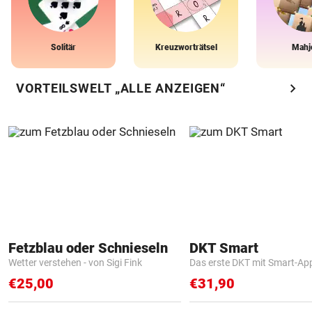
Solitär
Kreuzworträtsel
Mahj
chevron_right
VORTEILSWELT „ALLE ANZEIGEN“
Fetzblau oder Schnieseln
DKT Smart
Wetter verstehen - von Sigi Fink
Das erste DKT mit Smart-Ap
€25,00
€31,90