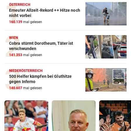
ÖSTERREICH
Erneuter Allzeit-Rekord ++ Hitze noch
nicht vorbei
160.139
mal gelesen
WIEN
Cobra stürmt Dorotheum, Täter ist
verschwunden
141.353
mal gelesen
NIEDERÖSTERREICH
500 Helfer kämpfen bei Gluthitze
gegen Inferno
140.607
mal gelesen