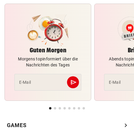
Guten Morgen
Br
Morgens topinformiert über die
Abends topin
Nachrichten des Tages
Nachrich
send
E-Mail
E-Mail
Abschicken
chevron_right
GAMES