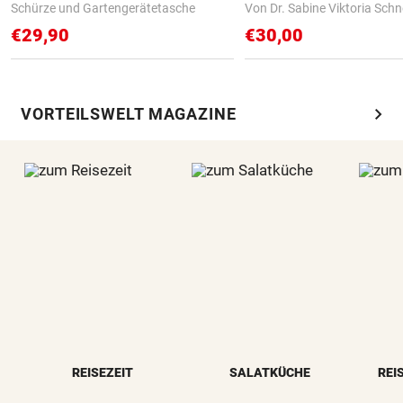
Schürze und Gartengerätetasche
Von Dr. Sabine Viktoria Schn
€29,90
€30,00
chevron_right
VORTEILSWELT MAGAZINE
REISEZEIT
SALATKÜCHE
REI