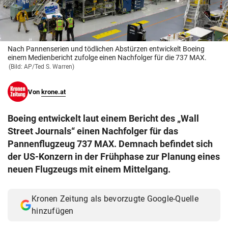
© Krone Multimedia GmbH & Co KG 2026
Muthgasse 2, 1190 Wien
Nach Pannenserien und tödlichen Abstürzen entwickelt Boeing
einem Medienbericht zufolge einen Nachfolger für die 737 MAX.
(Bild: AP/Ted S. Warren)
Von
krone.at
Boeing entwickelt laut einem Bericht des „Wall
Street Journals“ einen Nachfolger für das
Pannenflugzeug 737 MAX. Demnach befindet sich
der US-Konzern in der Frühphase zur Planung eines
neuen Flugzeugs mit einem Mittelgang.
Kronen Zeitung als bevorzugte Google-Quelle
hinzufügen