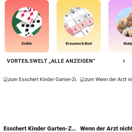
Solitär
Kreuzworträtsel
Mahj
chevron_right
VORTEILSWELT „ALLE ANZEIGEN“
Esschert Kinder Garten-Zubehör