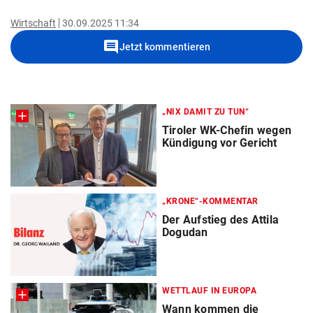
Wirtschaft
30.09.2025 11:34
comment
Jetzt kommentieren
„NIX DAMIT ZU TUN“
Tiroler WK-Chefin wegen
Kündigung vor Gericht
„KRONE“-KOMMENTAR
Der Aufstieg des Attila
Dogudan
WETTLAUF IN EUROPA
Wann kommen die