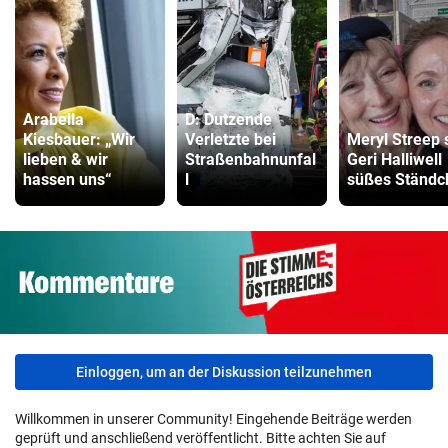
Arabella
D: Dutzende
Kiesbauer: „Wir
Verletzte bei
Meryl Streep 
lieben & wir
Straßenbahnunfal
Geri Halliwell
hassen uns“
l
süßes Ständc
Einloggen, um an der Diskussion teilzunehmen
Willkommen in unserer Community! Eingehende Beiträge werden
geprüft und anschließend veröffentlicht. Bitte achten Sie auf