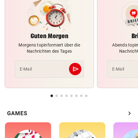
Guten Morgen
Br
Morgens topinformiert über die
Abends topin
Nachrichten des Tages
Nachrich
send
E-Mail
E-Mail
Abschicken
chevron_right
GAMES