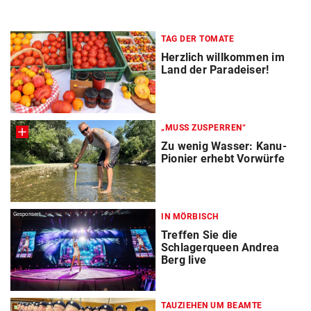
TAG DER TOMATE
Herzlich willkommen im
Land der Paradeiser!
„MUSS ZUSPERREN“
Zu wenig Wasser: Kanu-
Pionier erhebt Vorwürfe
Gesponsert
IN MÖRBISCH
Treffen Sie die
Schlagerqueen Andrea
Berg live
TAUZIEHEN UM BEAMTE