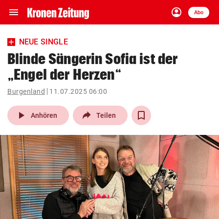
menu
account_circle
Navigation
Anmelden
Abo
close
Schließen
ein-/ausklappen
NEUE SINGLE
Abonnieren
Blinde Sängerin Sofia ist der
„Engel der Herzen“
account_circle
arrow_right
Anmelden
Burgenland
11.07.2025 06:00
pin_drop
arrow_right
Bundesland auswäh
Wien
play_arrow
Anhören
Teilen
bookmark
Merkliste
Suchbegriff
search
eingeben