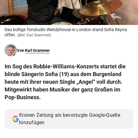
© Krone Multimedia GmbH & Co KG 2026
Muthgasse 2, 1190 Wien
Das kultige Tonstudio Wendyhouse in London stand Sofia Reyna
offen.
(Bild: Karl Grammer)
Von
Karl Grammer
Im Sog des Robbie-Williams-Konzerts startet die
blinde Sängerin Sofia (19) aus dem Burgenland
heute mit ihrer neuen Single „Angel“ voll durch.
Mitgewirkt haben Musiker der ganz Großen im
Pop-Business.
Kronen Zeitung als bevorzugte Google-Quelle
hinzufügen