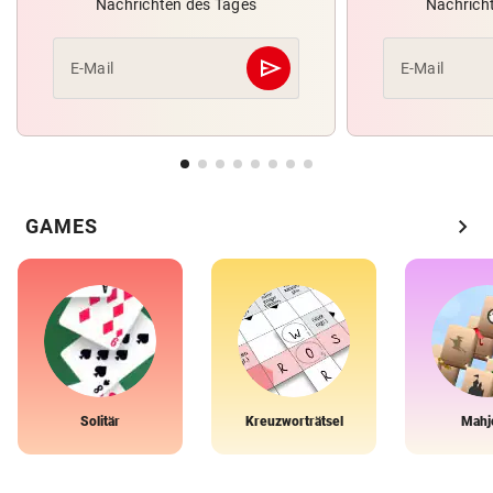
Nachrichten des Tages
Nachrich
send
E-Mail
E-Mail
Abschicken
chevron_right
GAMES
Solitär
Kreuzworträtsel
Mahj