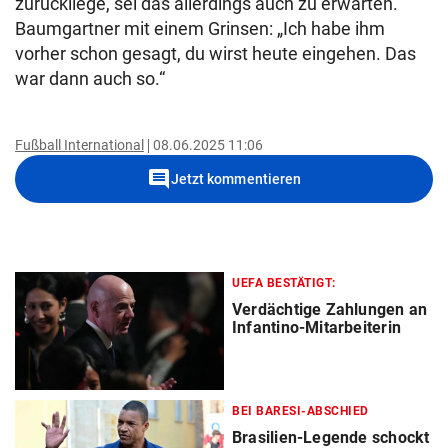
zurückliege, sei das allerdings auch zu erwarten.
Baumgartner mit einem Grinsen: „Ich habe ihm
vorher schon gesagt, du wirst heute eingehen. Das
war dann auch so.“
Fußball International
08.06.2025 11:06
comment
Jetzt kommentieren
UEFA BESTÄTIGT:
Verdächtige Zahlungen an
Infantino-Mitarbeiterin
BEI BARESI-ABSCHIED
Brasilien-Legende schockt