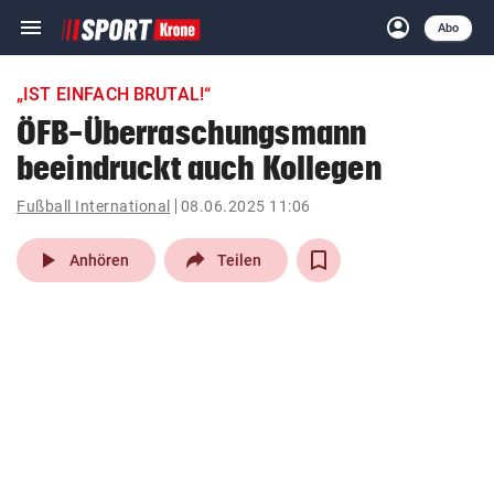
menu
account_circle
Navigation
Anmelden
Abo
close
Schließen
ein-/ausklappen
„IST EINFACH BRUTAL!“
Abonnieren
ÖFB-Überraschungsmann
beeindruckt auch Kollegen
account_circle
arrow_right
Anmelden
Fußball International
08.06.2025 11:06
pin_drop
arrow_right
Bundesland auswäh
Wien
play_arrow
Anhören
Teilen
bookmark
Merkliste
Suchbegriff
search
eingeben