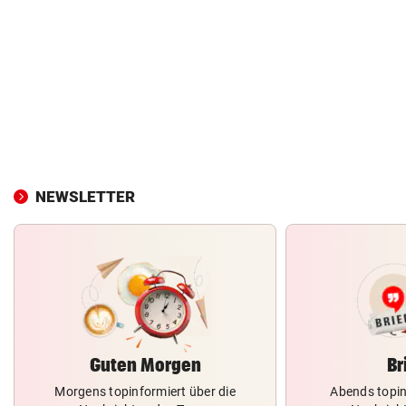
NEWSLETTER
Guten Morgen
Br
Morgens topinformiert über die
Abends topin