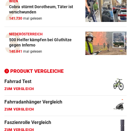
WIEN
Action-Cam Vergleich
Cobra stürmt Dorotheum, Täter ist
ZUM VERGLEICH
verschwunden
141.730
mal gelesen
Crosstrainer Vergleich
ZUM VERGLEICH
NIEDERÖSTERREICH
500 Helfer kämpfen bei Gluthitze
E-Bike Vergleich
gegen Inferno
ZUM VERGLEICH
140.841
mal gelesen
Elektro-Scooter Vergleich
PRODUKT VERGLEICHE
ZUM VERGLEICH
Ergometer Vergleich
ZUM VERGLEICH
Fahrrad Test
ZUM VERGLEICH
Fahrradanhänger Vergleich