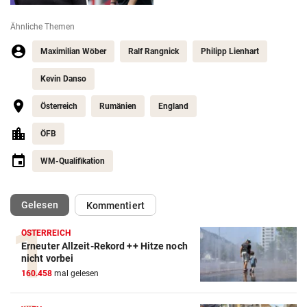
Ähnliche Themen
Maximilian Wöber
Ralf Rangnick
Philipp Lienhart
Kevin Danso
Österreich
Rumänien
England
ÖFB
WM-Qualifikation
(ausgewählt)
Gelesen
Kommentiert
ÖSTERREICH
Erneuter Allzeit-Rekord ++ Hitze noch
nicht vorbei
160.458
mal gelesen