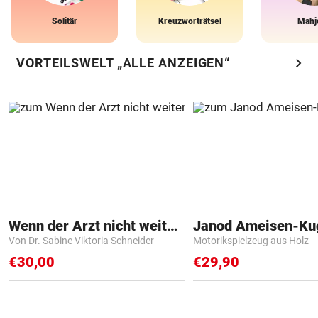
Solitär
Kreuzworträtsel
Mahj
chevron_right
VORTEILSWELT „ALLE ANZEIGEN“
Wenn der Arzt nicht weiter weiß
Janod Ameisen-Ku
Von Dr. Sabine Viktoria Schneider
Motorikspielzeug aus Holz
€30,00
€29,90