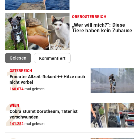
OBERÖSTERREICH
„Wer will mich?“: Diese
Tiere haben kein Zuhause
(ausgewählt)
Gelesen
Kommentiert
ÖSTERREICH
Erneuter Allzeit-Rekord ++ Hitze noch
nicht vorbei
160.074
mal gelesen
WIEN
Cobra stürmt Dorotheum, Täter ist
verschwunden
141.282
mal gelesen