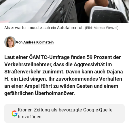
© Krone Multimedia GmbH & Co KG 2026
Muthgasse 2, 1190 Wien
Als er warten musste, sah ein Autofahrer rot.
(Bild: Markus Wenzel)
Von
Andrea Kloimstein
Laut einer ÖAMTC-Umfrage finden 59 Prozent der
Verkehrsteilnehmer, dass die Aggressivität im
Straßenverkehr zunimmt. Davon kann auch Dajana
H. ein Lied singen. Ihr zuvorkommendes Verhalten
an einer Ampel führt zu wilden Gesten und einem
gefährlichen Überholmanöver.
Kronen Zeitung als bevorzugte Google-Quelle
hinzufügen