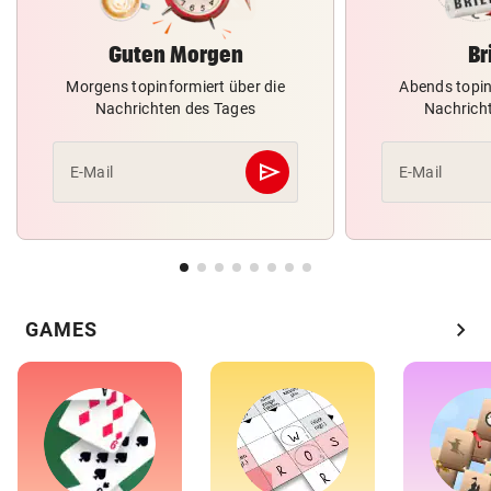
Guten Morgen
Br
Morgens topinformiert über die
Abends topin
Nachrichten des Tages
Nachrich
send
E-Mail
E-Mail
Abschicken
chevron_right
GAMES