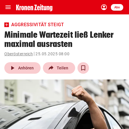
menu
account_circle
Navigation
Anmelden
Abo
close
Schließen
ein-/ausklappen
AGGRESSIVITÄT STEIGT
Abonnieren
Minimale Wartezeit ließ Lenker
maximal ausrasten
account_circle
arrow_right
Anmelden
Oberösterreich
25.05.2025 08:00
pin_drop
arrow_right
Bundesland auswäh
Wien
play_arrow
Anhören
Teilen
bookmark
Merkliste
Suchbegriff
search
eingeben