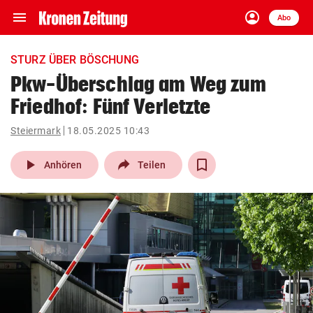
menu
account_circle
Navigation
Anmelden
Abo
close
Schließen
ein-/ausklappen
STURZ ÜBER BÖSCHUNG
Abonnieren
Pkw-Überschlag am Weg zum
Friedhof: Fünf Verletzte
account_circle
arrow_right
Anmelden
Steiermark
18.05.2025 10:43
pin_drop
arrow_right
Bundesland auswäh
Wien
play_arrow
Anhören
Teilen
bookmark
Merkliste
Suchbegriff
search
eingeben