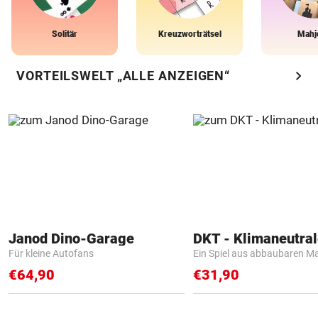
Solitär
Kreuzworträtsel
Mahj
chevron_right
VORTEILSWELT „ALLE ANZEIGEN“
Janod Dino-Garage
Für kleine Autofans
Ein Spiel aus abbaubaren Ma
€64,90
€31,90