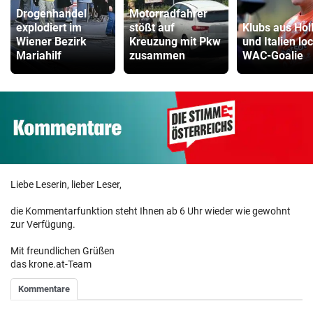
Drogenhandel
Motorradfahrer
explodiert im
stößt auf
Klubs aus Hol
Wiener Bezirk
Kreuzung mit Pkw
und Italien lo
Mariahilf
zusammen
WAC-Goalie
Liebe Leserin, lieber Leser,
die Kommentarfunktion steht Ihnen ab 6 Uhr wieder wie gewohnt
zur Verfügung.
Mit freundlichen Grüßen
das krone.at-Team