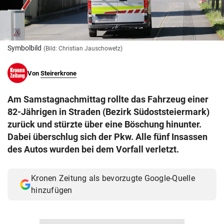
© Krone Multimedia GmbH & Co KG 2026
Muthgasse 2, 1190 Wien
Symbolbild
(Bild: Christian Jauschowetz)
Von
Steirerkrone
Am Samstagnachmittag rollte das Fahrzeug einer
82-Jährigen in Straden (Bezirk Südoststeiermark)
zurück und stürzte über eine Böschung hinunter.
Dabei überschlug sich der Pkw. Alle fünf Insassen
des Autos wurden bei dem Vorfall verletzt.
Kronen Zeitung als bevorzugte Google-Quelle
hinzufügen