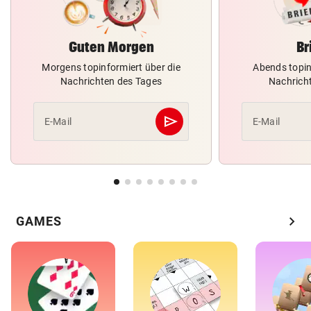
Guten Morgen
Br
Morgens topinformiert über die
Abends topin
Nachrichten des Tages
Nachrich
send
E-Mail
E-Mail
Abschicken
chevron_right
GAMES