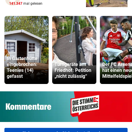
141.347
mal gelesen
In Gartenhütte
eingebrochen:
Turngeräte am
Der FC Arsena
Teenies (14)
Friedhof: Petition
hat einen neu
gefasst
„nicht zulässig“
Mittelfeldspie