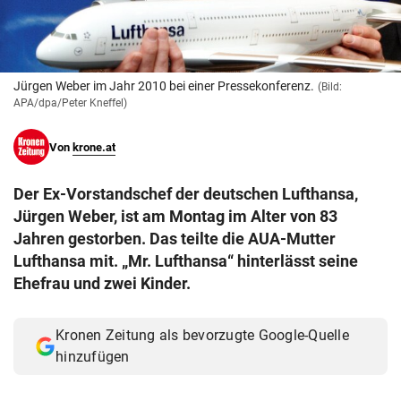
© Krone Multimedia GmbH & Co KG 2026
Muthgasse 2, 1190 Wien
Jürgen Weber im Jahr 2010 bei einer Pressekonferenz.
(Bild:
APA/dpa/Peter Kneffel)
Von
krone.at
Der Ex-Vorstandschef der deutschen Lufthansa,
Jürgen Weber, ist am Montag im Alter von 83
Jahren gestorben. Das teilte die AUA-Mutter
Lufthansa mit. „Mr. Lufthansa“ hinterlässt seine
Ehefrau und zwei Kinder.
Kronen Zeitung als bevorzugte Google-Quelle
hinzufügen