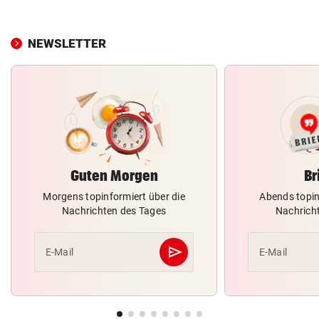
NEWSLETTER
Guten Morgen
Br
Morgens topinformiert über die
Abends topin
Nachrichten des Tages
Nachrich
send
E-Mail
E-Mail
Abschicken