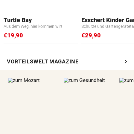
Turtle Bay
Aus dem Weg, hier kommen wir!
Schürze und Gartengerätet
€19,90
€29,90
chevron_right
VORTEILSWELT MAGAZINE