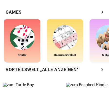
chevron_right
GAMES
Solitär
Kreuzworträtsel
Mahj
chevron_right
VORTEILSWELT „ALLE ANZEIGEN“