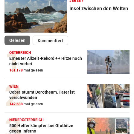
JERSEY
Insel zwischen den Welten
(ausgewählt)
Gelesen
Kommentiert
ÖSTERREICH
Erneuter Allzeit-Rekord ++ Hitze noch
nicht vorbei
161.178
mal gelesen
WIEN
Cobra stürmt Dorotheum, Täter ist
verschwunden
142.638
mal gelesen
NIEDERÖSTERREICH
500 Helfer kämpfen bei Gluthitze
gegen Inferno