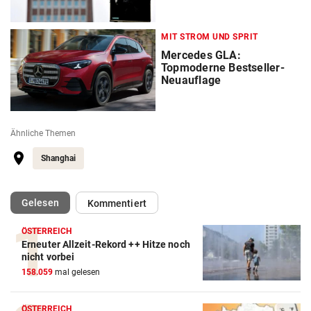
MIT STROM UND SPRIT
Mercedes GLA:
Topmoderne Bestseller-
Neuauflage
Ähnliche Themen
Shanghai
(ausgewählt)
Gelesen
Kommentiert
ÖSTERREICH
Erneuter Allzeit-Rekord ++ Hitze noch
Autobatterie Vergleich
nicht vorbei
158.059
mal gelesen
ZUM VERGLEICH
Winterreifen Vergleich
ÖSTERREICH