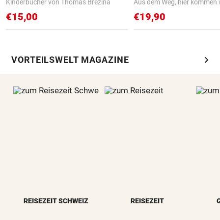
Kinderbücher von Thomas Brezina
Aus dem Weg, hier kommen w
€15,00
€19,90
chevron_right
VORTEILSWELT MAGAZINE
REISEZEIT SCHWEIZ
REISEZEIT