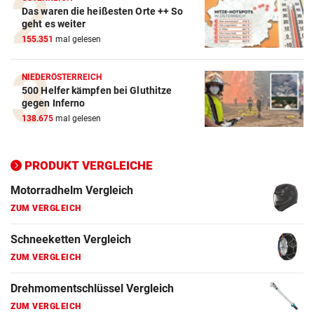
Das waren die heißesten Orte ++ So
ZUM VERGLEICH
geht es weiter
155.351
mal gelesen
Wagenheber Vergleich
ZUM VERGLEICH
NIEDERÖSTERREICH
500 Helfer kämpfen bei Gluthitze
Elektroroller Vergleich
gegen Inferno
ZUM VERGLEICH
138.675
mal gelesen
Ganzjahresreifen Vergleich
ZUM VERGLEICH
PRODUKT VERGLEICHE
Motorradhelm Vergleich
ZUM VERGLEICH
Schneeketten Vergleich
ZUM VERGLEICH
Drehmomentschlüssel Vergleich
ZUM VERGLEICH