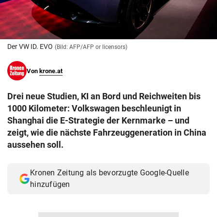
© Krone Multimedia GmbH & Co KG 2026
Muthgasse 2, 1190 Wien
Der VW ID. EVO
(Bild: AFP/AFP or licensors)
Von
krone.at
Drei neue Studien, KI an Bord und Reichweiten bis
1000 Kilometer: Volkswagen beschleunigt in
Shanghai die E-Strategie der Kernmarke – und
zeigt, wie die nächste Fahrzeuggeneration in China
aussehen soll.
Kronen Zeitung als bevorzugte Google-Quelle
hinzufügen