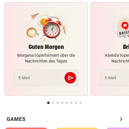
Guten Morgen
Br
Morgens topinformiert über die
Abends topin
Nachrichten des Tages
Nachrich
send
E-Mail
E-Mail
Abschicken
chevron_right
GAMES