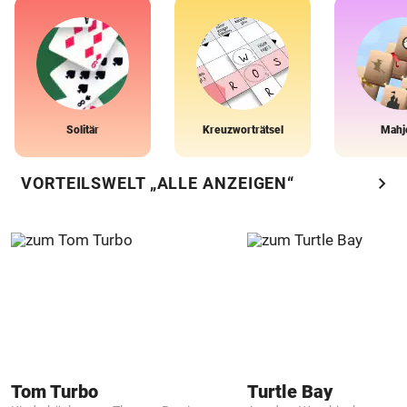
Solitär
Kreuzworträtsel
Mahj
chevron_right
VORTEILSWELT „ALLE ANZEIGEN“
Tom Turbo
Turtle Bay